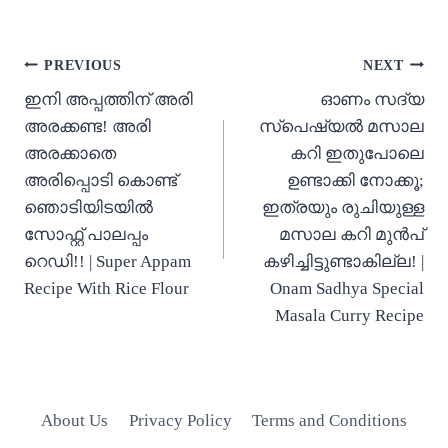
Post
PREVIOUS
NEXT
navigation
ഇനി അപ്പത്തിന് അരി
ഓണം സദ്യ
അരക്കണ്ട! അരി
സ്പെഷ്യൽ മസാല
അരക്കാതെ
കറി ഇതുപോലെ
അരിപ്പൊടി കൊണ്ട്
ഉണ്ടാക്കി നോക്കൂ;
ഞൊടിയിടയിൽ
ഇത്രയും രുചിയുള്ള
സോഫ്റ്റ് പാലപ്പം
മസാല കറി മുൻപ്
റെഡി!! | Super Appam
കഴിച്ചിട്ടുണ്ടാകില്ല! |
Recipe With Rice Flour
Onam Sadhya Special
Masala Curry Recipe
About Us
Privacy Policy
Terms and Conditions