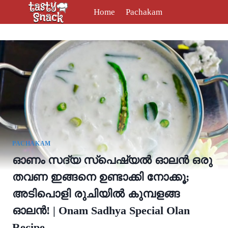
Skip
Home
Pachakam
to
content
PACHAKAM
ഓണം സദ്യ സ്പെഷ്യൽ ഓലൻ ഒരു
തവണ ഇങ്ങനെ ഉണ്ടാക്കി നോക്കൂ;
അടിപൊളി രുചിയിൽ കുമ്പളങ്ങ
ഓലൻ! | Onam Sadhya Special Olan
Recipe