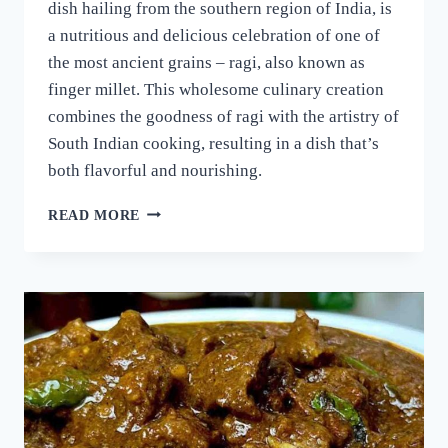
dish hailing from the southern region of India, is
a nutritious and delicious celebration of one of
the most ancient grains – ragi, also known as
finger millet. This wholesome culinary creation
combines the goodness of ragi with the artistry of
South Indian cooking, resulting in a dish that’s
both flavorful and nourishing.
റാഗി
READ MORE
പുട്ട്
സോഫ്റ്റ്
ആകാനും
രുചി
കൂടാനും
ഈ
ഒരു
പൊടികൈ
ചെയ്യൂ!
പഞ്ഞിക്കെട്ട്
പോലെ