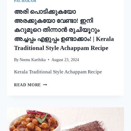
PACHAKAM
അരി പൊടിക്കുകയോ
അരക്കുകയോ വേണ്ടാ! ഇനി
കറുമുറെ തിന്നാൻ രുചിയൂറും
അച്ചപ്പം എളുപ്പം ഉണ്ടാക്കാം! | Kerala
Traditional Style Achappam Recipe
By
Neenu Karthika
August 23, 2024
Kerala Traditional Style Achappam Recipe
അരി
READ MORE
പൊടിക്കുകയോ
അരക്കുകയോ
വേണ്ടാ!
ഇനി
കറുമുറെ
തിന്നാൻ
രുചിയൂറും