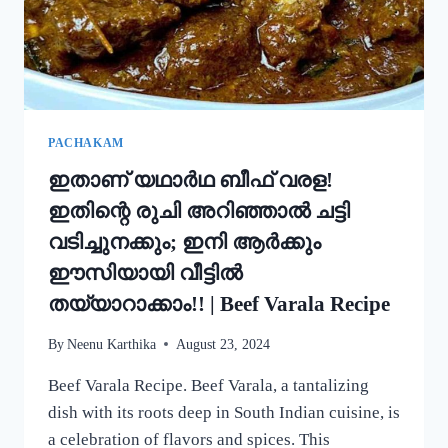
ഒരു
റാഗി
പുട്ട്!
|
SPECIAL
RAGI
PUTTU
PACHAKAM
RECIPE
ഇതാണ് യഥാർഥ ബീഫ് വരള!
ഇതിന്റെ രുചി അറിഞ്ഞാൽ ചട്ടി
വടിച്ചുനക്കും; ഇനി ആർക്കും
ഈസിയായി വീട്ടിൽ
തയ്യാറാക്കാം!! | Beef Varala Recipe
By
Neenu Karthika
August 23, 2024
Beef Varala Recipe. Beef Varala, a tantalizing
dish with its roots deep in South Indian cuisine, is
a celebration of flavors and spices. This