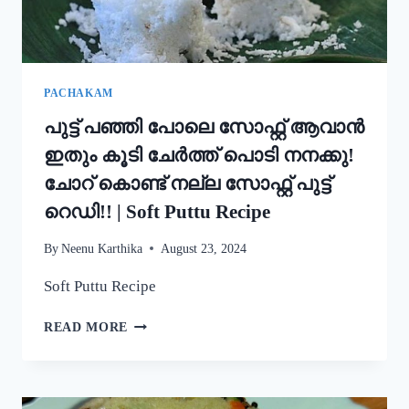
STYLE
EASY
APPAM
RECIPE
PACHAKAM
പുട്ട് പഞ്ഞി പോലെ സോഫ്റ്റ് ആവാൻ
ഇതും കൂടി ചേർത്ത് പൊടി നനക്കു!
ചോറ് കൊണ്ട് നല്ല സോഫ്റ്റ് പുട്ട്
റെഡി!! | Soft Puttu Recipe
By
Neenu Karthika
August 23, 2024
Soft Puttu Recipe
പുട്ട്
READ MORE
പഞ്ഞി
പോലെ
സോഫ്റ്റ്
ആവാൻ