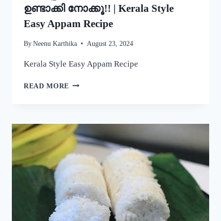
ഉണ്ടാക്കി നോക്കൂ!! | Kerala Style
Easy Appam Recipe
By
Neenu Karthika
August 23, 2024
Kerala Style Easy Appam Recipe
യീസ്റ്റ്
READ MORE
ചേർകാതെ
തന്നെ
നല്ല
പഞ്ഞിപോലെ
സോഫ്റ്റ്
ആയ
പാലപ്പം
കിട്ടാൻ
ഇതുപോലെ
ഉണ്ടാക്കി
നോക്കൂ!!
|
KERALA