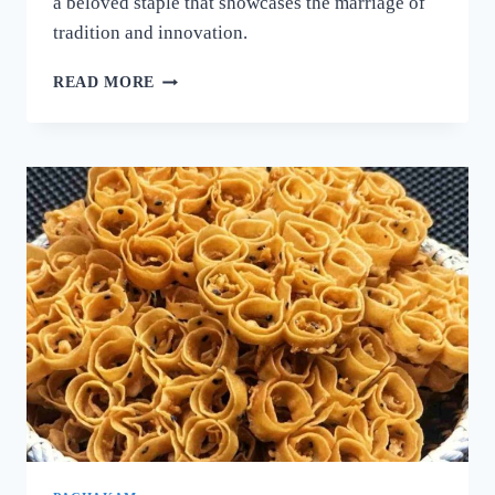
a beloved staple that showcases the marriage of
tradition and innovation.
നല്ല
READ MORE
ക്രിസ്‌പി
ദോശ
ഉണ്ടാക്കാൻ
പലർക്കും
അറിയാത്ത
പുതിയ
രഹസ്യം
ഇതാ!
ദോശ
ഒരു
തവണ
ഇങ്ങനെ
ഉണ്ടാക്കൂ!
|
SUPER
DOSA
RECIPE
SECRET