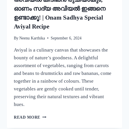
ഓണം സദ്യ അവിയൽ ഇങ്ങനെ
ഉണ്ടാക്കൂ! | Onam Sadhya Special
Aviyal Recipe
By
Neenu Karthika
September 6, 2024
Aviyal is a culinary canvas that showcases the
bounty of nature’s goodness. A delightful
assortment of vegetables, ranging from carrots
and beans to drumsticks and raw bananas, come
together in a rainbow of colours. These
vegetables are gently cooked until tender,
preserving their natural textures and vibrant
hues.
ഈ
READ MORE
ഒരു
ചേരുവ