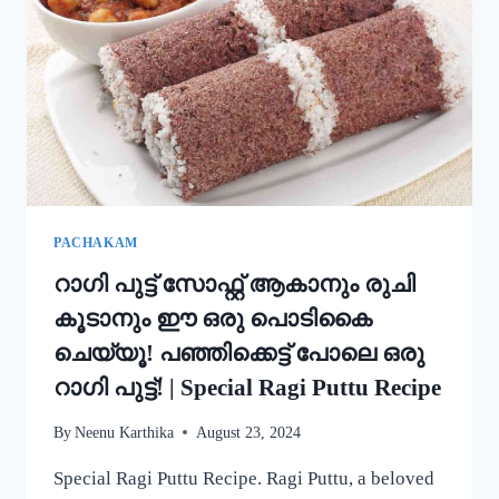
അച്ചപ്പം
എളുപ്പം
ഉണ്ടാക്കാം!
|
KERALA
TRADITIONAL
STYLE
ACHAPPAM
RECIPE
PACHAKAM
റാഗി പുട്ട് സോഫ്റ്റ് ആകാനും രുചി
കൂടാനും ഈ ഒരു പൊടികൈ
ചെയ്യൂ! പഞ്ഞിക്കെട്ട് പോലെ ഒരു
റാഗി പുട്ട്! | Special Ragi Puttu Recipe
By
Neenu Karthika
August 23, 2024
Special Ragi Puttu Recipe. Ragi Puttu, a beloved