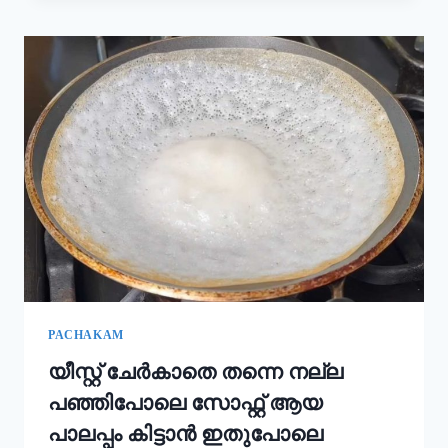
കൂടി
ചേർത്താൽ
അവിയൽ
കിടിലൻ
രുചിയാകും;
ഓണം
സദ്യ
അവിയൽ
ഇങ്ങനെ
ഉണ്ടാക്കൂ!
|
ONAM
SADHYA
SPECIAL
AVIYAL
RECIPE
PACHAKAM
യീസ്റ്റ് ചേർകാതെ തന്നെ നല്ല
പഞ്ഞിപോലെ സോഫ്റ്റ് ആയ
പാലപ്പം കിട്ടാൻ ഇതുപോലെ