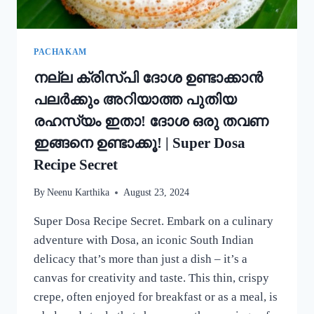
കറി
റെഡി!!
|
SIMPLE
PACHAKAM
EGG
നല്ല ക്രിസ്‌പി ദോശ ഉണ്ടാക്കാൻ
CURRY
RECIPE
പലർക്കും അറിയാത്ത പുതിയ
രഹസ്യം ഇതാ! ദോശ ഒരു തവണ
ഇങ്ങനെ ഉണ്ടാക്കൂ! | Super Dosa
Recipe Secret
By
Neenu Karthika
August 23, 2024
Super Dosa Recipe Secret. Embark on a culinary
adventure with Dosa, an iconic South Indian
delicacy that’s more than just a dish – it’s a
canvas for creativity and taste. This thin, crispy
crepe, often enjoyed for breakfast or as a meal, is