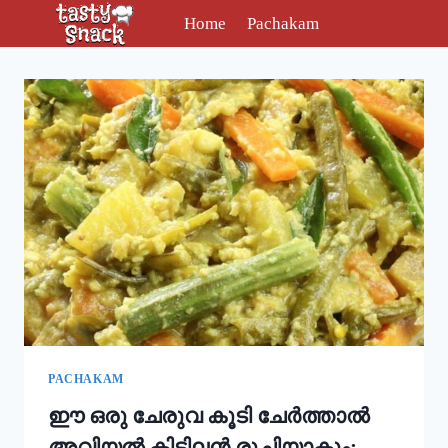
Skip
Home
Pachakam
to
content
PACHAKAM
ഈ ഒരു ചേരുവ കൂടി ചേർത്താൽ
അവിയൽ കിടിലൻ രുചിയാകും;