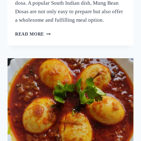
dosa. A popular South Indian dish, Mung Bean
Dosas are not only easy to prepare but also offer
a wholesome and fulfilling meal option.
ദോശക്ക്
READ MORE
ഇനി
ഉഴുന്ന്
വേണ്ട!
ചെറുപയർ
കൊണ്ട്
ഒരു
കിടിലൻ
ദോശ;
5
മിനുട്ടിൽ
നല്ല
സോഫ്റ്റ്
ദോശ
റെഡി!!
|
SPECIAL