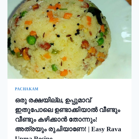
ഇതും
കൂടി
ചേർത്ത്
പൊടി
നനക്കു!
ചോറ്
കൊണ്ട്
നല്ല
സോഫ്റ്റ്
പുട്ട്
റെഡി!!
|
SOFT
PUTTU
PACHAKAM
RECIPE
ഒരു രക്ഷയില്ല, ഉപ്പുമാവ്
ഇതുപോലെ ഉണ്ടാക്കിയാൽ വീണ്ടും
വീണ്ടും കഴിക്കാൻ തോന്നും!
അത്രയും രുചിയാണേ! | Easy Rava
Upma Recipe