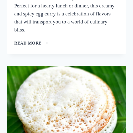
Perfect for a hearty lunch or dinner, this creamy
and spicy egg curry is a celebration of flavors
that will transport you to a world of culinary
bliss.
നാവിൽ
READ MORE
വെള്ളമൂറും
മുട്ട
കറി!
ഈ
ചേരുവ
കൂടി
ചേർത്ത്
മുട്ട
കറി
ഉണ്ടാക്കി
നോക്കൂ;
10
മിനുട്ടിൽ
മുട്ട