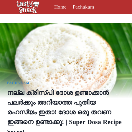
Skip
Home
Pachakam
to
content
PACHAKAM
നല്ല ക്രിസ്‌പി ദോശ ഉണ്ടാക്കാൻ
പലർക്കും അറിയാത്ത പുതിയ
രഹസ്യം ഇതാ! ദോശ ഒരു തവണ
ഇങ്ങനെ ഉണ്ടാക്കൂ! | Super Dosa Recipe
Secret