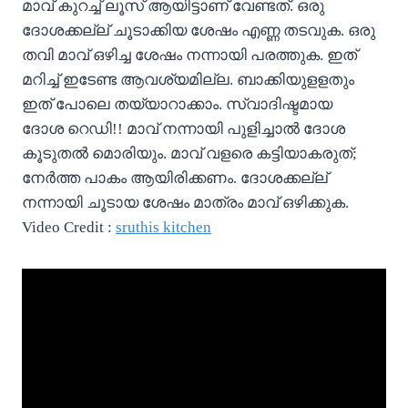
മാവ് കുറച്ച് ലൂസ് ആയിട്ടാണ് വേണ്ടത്. ഒരു
ദോശക്കല്ല് ചൂടാക്കിയ ശേഷം എണ്ണ തടവുക. ഒരു
തവി മാവ് ഒഴിച്ച ശേഷം നന്നായി പരത്തുക. ഇത്
മറിച്ച് ഇടേണ്ട ആവശ്യമില്ല. ബാക്കിയുളളതും
ഇത് പോലെ തയ്യാറാക്കാം. സ്വാദിഷ്ടമായ
ദോശ റെഡി!! മാവ് നന്നായി പുളിച്ചാൽ ദോശ
കൂടുതൽ മൊരിയും. മാവ് വളരെ കട്ടിയാകരുത്;
നേർത്ത പാകം ആയിരിക്കണം. ദോശക്കല്ല്
നന്നായി ചൂടായ ശേഷം മാത്രം മാവ് ഒഴിക്കുക.
Video Credit :
sruthis kitchen