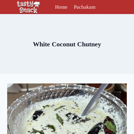
Skip
Home
Pachakam
to
content
White Coconut Chutney