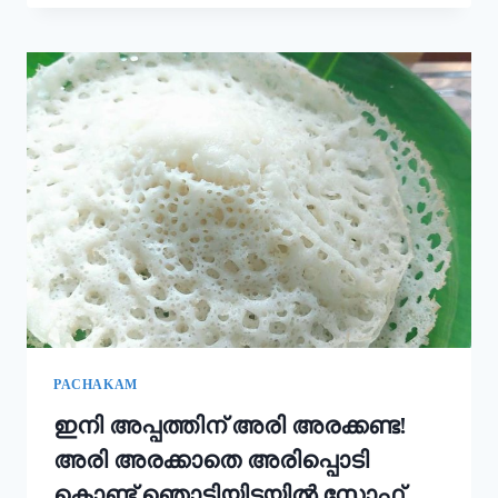
ഉപ്പുമാവ്
ഇതുപോലെ
ഉണ്ടാക്കിയാൽ
വീണ്ടും
വീണ്ടും
കഴിക്കാൻ
തോന്നും!
അത്രയും
രുചിയാണേ!
|
EASY
RAVA
UPMA
RECIPE
PACHAKAM
ഇനി അപ്പത്തിന് അരി അരക്കണ്ട!
അരി അരക്കാതെ അരിപ്പൊടി
കൊണ്ട് ഞൊടിയിടയിൽ സോഫ്റ്റ്