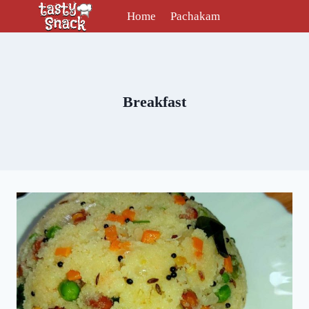
Skip
Home
Pachakam
to
content
Breakfast