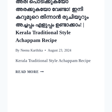
അരി പൊടിക്കുകയോ
അരക്കുകയോ വേണ്ടാ! ഇനി
കറുമുറെ തിന്നാൻ രുചിയൂറും
അച്ചപ്പം എളുപ്പം ഉണ്ടാക്കാം! |
Kerala Traditional Style
Achappam Recipe
By
Neenu Karthika
August 23, 2024
Kerala Traditional Style Achappam Recipe
അരി
READ MORE
പൊടിക്കുകയോ
അരക്കുകയോ
വേണ്ടാ!
ഇനി
കറുമുറെ
തിന്നാൻ
രുചിയൂറും