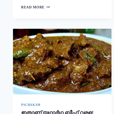
നല്ല
READ MORE
ക്രിസ്‌പി
ദോശ
ഉണ്ടാക്കാൻ
പലർക്കും
അറിയാത്ത
പുതിയ
രഹസ്യം
ഇതാ!
ദോശ
ഒരു
തവണ
ഇങ്ങനെ
ഉണ്ടാക്കൂ!
|
SUPER
DOSA
RECIPE
SECRET
PACHAKAM
ഇതാണ് യഥാർഥ ബീഫ് വരള!