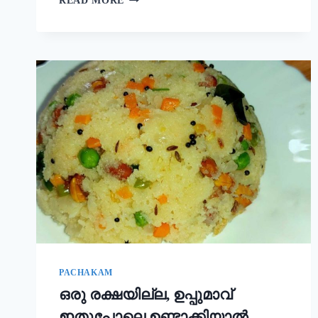
READ MORE
ഒരു
ചേരുവ
കൂടി
ചേർത്താൽ
അവിയൽ
കിടിലൻ
രുചിയാകും;
ഓണം
സദ്യ
അവിയൽ
ഇങ്ങനെ
ഉണ്ടാക്കൂ!
|
ONAM
SADHYA
SPECIAL
AVIYAL
RECIPE
PACHAKAM
ഒരു രക്ഷയില്ല, ഉപ്പുമാവ്
ഇതുപോലെ ഉണ്ടാക്കിയാൽ