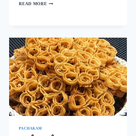
ദോശക്ക്
READ MORE
ഇനി
ഉഴുന്ന്
വേണ്ട!
ചെറുപയർ
കൊണ്ട്
ഒരു
കിടിലൻ
ദോശ;
5
മിനുട്ടിൽ
നല്ല
സോഫ്റ്റ്
ദോശ
റെഡി!!
|
SPECIAL
MUNG
BEAN
DOSA
PACHAKAM
RECIPE