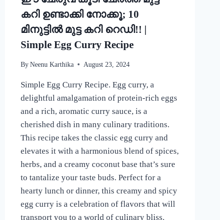
കറി ഉണ്ടാക്കി നോക്കൂ; 10
മിനുട്ടിൽ മുട്ട കറി റെഡി!! |
Simple Egg Curry Recipe
By
Neenu Karthika
August 23, 2024
Simple Egg Curry Recipe. Egg curry, a
delightful amalgamation of protein-rich eggs
and a rich, aromatic curry sauce, is a
cherished dish in many culinary traditions.
This recipe takes the classic egg curry and
elevates it with a harmonious blend of spices,
herbs, and a creamy coconut base that’s sure
to tantalize your taste buds. Perfect for a
hearty lunch or dinner, this creamy and spicy
egg curry is a celebration of flavors that will
transport you to a world of culinary bliss.