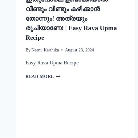
വീണ്ടും വീണ്ടും കഴിക്കാൻ
തോന്നും! അത്രയും
രുചിയാണേ! | Easy Rava Upma
Recipe
By
Neenu Karthika
August 23, 2024
Easy Rava Upma Recipe
ഒരു
READ MORE
രക്ഷയില്ല,
ഉപ്പുമാവ്
ഇതുപോലെ
ഉണ്ടാക്കിയാൽ
വീണ്ടും
വീണ്ടും
കഴിക്കാൻ
തോന്നും!
അത്രയും