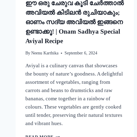
ഈ ഒരു ചേരുവ കൂടി ചേർത്താൽ
അവിയൽ കിടിലൻ രുചിയാകും;
ഓണം സദ്യ അവിയൽ ഇങ്ങനെ
ഉണ്ടാക്കൂ! | Onam Sadhya Special
Aviyal Recipe
By
Neenu Karthika
September 6, 2024
Aviyal is a culinary canvas that showcases
the bounty of nature’s goodness. A delightful
assortment of vegetables, ranging from
carrots and beans to drumsticks and raw
bananas, come together in a rainbow of
colours. These vegetables are gently cooked
until tender, preserving their natural textures
and vibrant hues.
ഈ