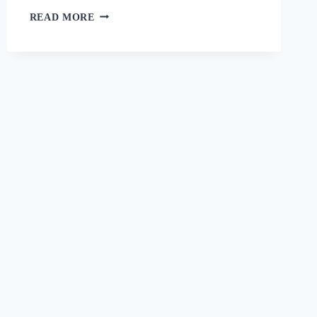
റാഗി
READ MORE
പുട്ട്
സോഫ്റ്റ്
ആകാനും
രുചി
കൂടാനും
ഈ
ഒരു
പൊടികൈ
ചെയ്യൂ!
പഞ്ഞിക്കെട്ട്
പോലെ
ഒരു
റാഗി
പുട്ട്!
|
SPECIAL
RAGI
PUTTU
RECIPE