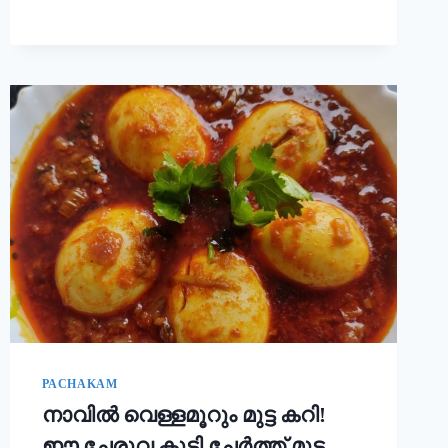
ചോറ്
കൊണ്ട്
നല്ല
സോഫ്റ്റ്
പുട്ട്
റെഡി!!
|
SOFT
PUTTU
RECIPE
PACHAKAM
നാവിൽ വെള്ളമൂറും മുട്ട കറി!
ഈ ചേരുവ കൂടി ചേർത്ത് മുട്ട