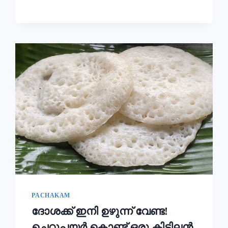
ഉണ്ടാക്കി
നോക്കൂ!!
|
KERALA
STYLE
EASY
APPAM
RECIPE
PACHAKAM
ദോശക്ക് ഇനി ഉഴുന്ന് വേണ്ട!
ചെറുപയർ കൊണ്ട് ഒരു കിടിലൻ