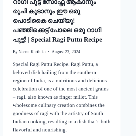
റാഗി പുട്ട് സോഫ്റ്റ് ആകാനും
CURRY
RECIPE
രുചി കൂടാനും ഈ ഒരു
പൊടികൈ ചെയ്യൂ!
പഞ്ഞിക്കെട്ട് പോലെ ഒരു റാഗി
പുട്ട്! | Special Ragi Puttu Recipe
By
Neenu Karthika
August 23, 2024
Special Ragi Puttu Recipe. Ragi Puttu, a
beloved dish hailing from the southern
region of India, is a nutritious and delicious
celebration of one of the most ancient grains
– ragi, also known as finger millet. This
wholesome culinary creation combines the
goodness of ragi with the artistry of South
Indian cooking, resulting in a dish that’s both
flavorful and nourishing.