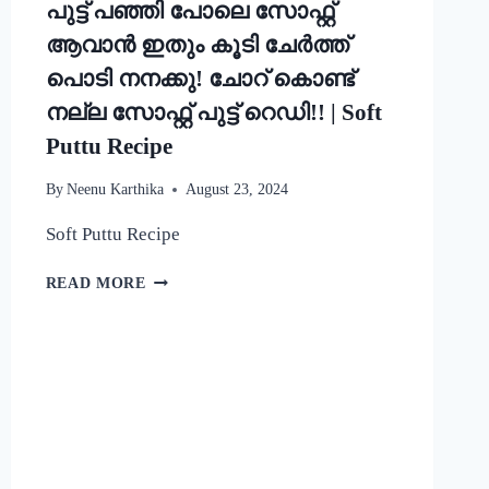
പുട്ട് പഞ്ഞി പോലെ സോഫ്റ്റ്
ആവാൻ ഇതും കൂടി ചേർത്ത്
പൊടി നനക്കു! ചോറ് കൊണ്ട്
നല്ല സോഫ്റ്റ് പുട്ട് റെഡി!! | Soft
Puttu Recipe
By
Neenu Karthika
August 23, 2024
Soft Puttu Recipe
പുട്ട്
READ MORE
പഞ്ഞി
പോലെ
സോഫ്റ്റ്
ആവാൻ
ഇതും
കൂടി
ചേർത്ത്
പൊടി
നനക്കു!