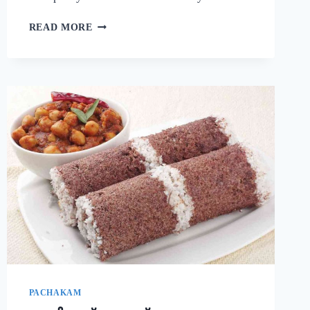
നാവിൽ
READ MORE
വെള്ളമൂറും
മുട്ട
കറി!
ഈ
ചേരുവ
കൂടി
ചേർത്ത്
മുട്ട
കറി
ഉണ്ടാക്കി
നോക്കൂ;
10
മിനുട്ടിൽ
മുട്ട
കറി
റെഡി!!
|
SIMPLE
PACHAKAM
EGG