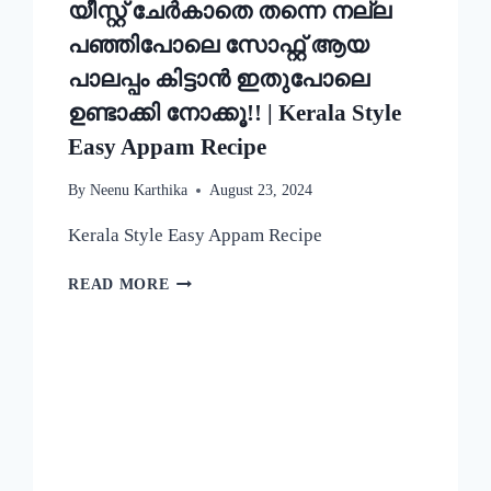
യീസ്റ്റ് ചേർകാതെ തന്നെ നല്ല
പഞ്ഞിപോലെ സോഫ്റ്റ് ആയ
പാലപ്പം കിട്ടാൻ ഇതുപോലെ
ഉണ്ടാക്കി നോക്കൂ!! | Kerala Style
Easy Appam Recipe
By
Neenu Karthika
August 23, 2024
Kerala Style Easy Appam Recipe
യീസ്റ്റ്
READ MORE
ചേർകാതെ
തന്നെ
നല്ല
പഞ്ഞിപോലെ
സോഫ്റ്റ്
ആയ
പാലപ്പം
കിട്ടാൻ
ഇതുപോലെ