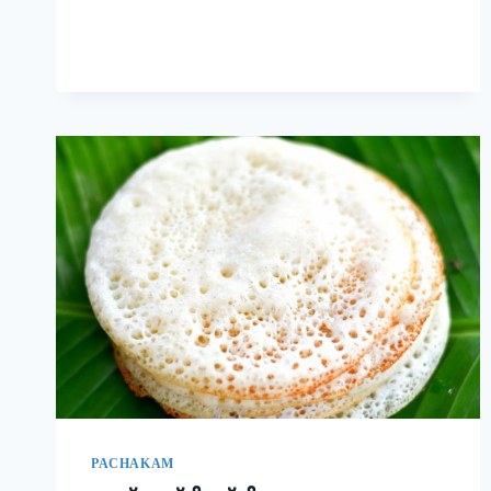
രുചിയാണേ!
|
EASY
RAVA
UPMA
RECIPE
PACHAKAM