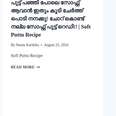
പുട്ട് പഞ്ഞി പോലെ സോഫ്റ്റ്
ആവാൻ ഇതും കൂടി ചേർത്ത്
പൊടി നനക്കു! ചോറ് കൊണ്ട്
നല്ല സോഫ്റ്റ് പുട്ട് റെഡി!! | Soft
Puttu Recipe
By
Neenu Karthika
August 23, 2024
Soft Puttu Recipe
പുട്ട്
READ MORE
പഞ്ഞി
പോലെ
സോഫ്റ്റ്
ആവാൻ
ഇതും
കൂടി
ചേർത്ത്
പൊടി
നനക്കു!