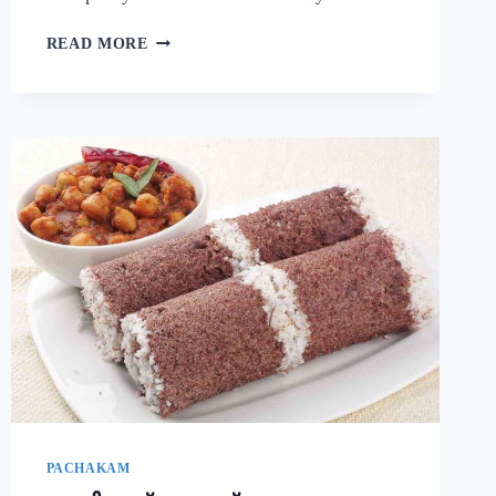
നാവിൽ
READ MORE
വെള്ളമൂറും
മുട്ട
കറി!
ഈ
ചേരുവ
കൂടി
ചേർത്ത്
മുട്ട
കറി
ഉണ്ടാക്കി
നോക്കൂ;
10
മിനുട്ടിൽ
മുട്ട
കറി
റെഡി!!
|
SIMPLE
PACHAKAM
EGG