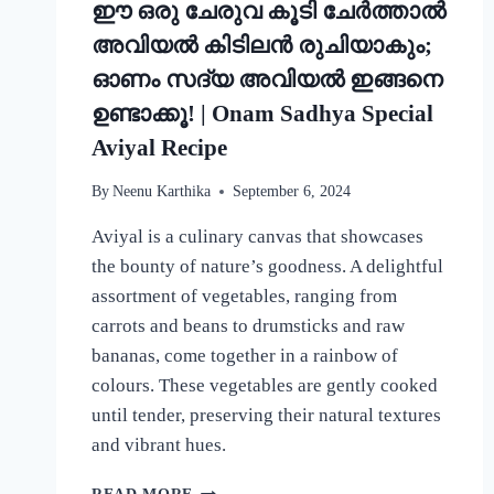
ഈ ഒരു ചേരുവ കൂടി ചേർത്താൽ
അവിയൽ കിടിലൻ രുചിയാകും;
ഓണം സദ്യ അവിയൽ ഇങ്ങനെ
ഉണ്ടാക്കൂ! | Onam Sadhya Special
Aviyal Recipe
By
Neenu Karthika
September 6, 2024
Aviyal is a culinary canvas that showcases
the bounty of nature’s goodness. A delightful
assortment of vegetables, ranging from
carrots and beans to drumsticks and raw
bananas, come together in a rainbow of
colours. These vegetables are gently cooked
until tender, preserving their natural textures
and vibrant hues.
ഈ