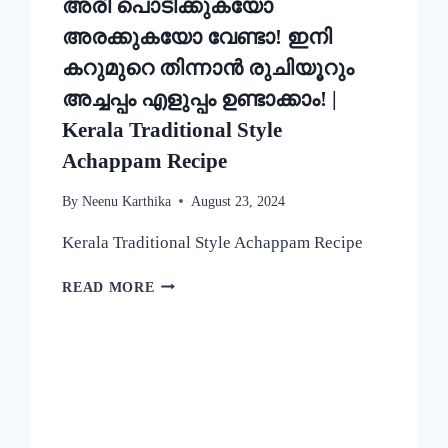
അരി പൊടിക്കുകയോ
അരക്കുകയോ വേണ്ടാ! ഇനി
കറുമുറെ തിന്നാൻ രുചിയൂറും
അച്ചപ്പം എളുപ്പം ഉണ്ടാക്കാം! |
Kerala Traditional Style
Achappam Recipe
By
Neenu Karthika
August 23, 2024
Kerala Traditional Style Achappam Recipe
അരി
READ MORE
പൊടിക്കുകയോ
അരക്കുകയോ
വേണ്ടാ!
ഇനി
കറുമുറെ
തിന്നാൻ
രുചിയൂറും