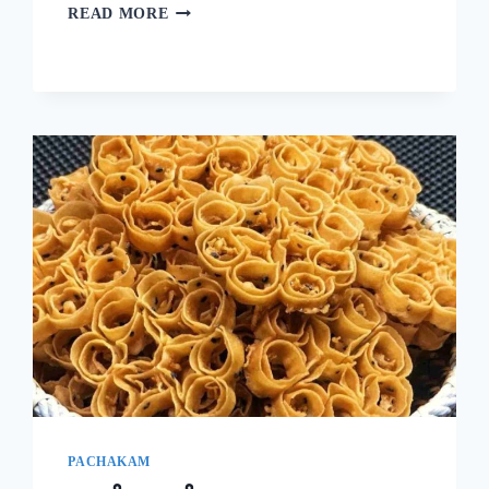
ദോശക്ക്
READ MORE
ഇനി
ഉഴുന്ന്
വേണ്ട!
ചെറുപയർ
കൊണ്ട്
ഒരു
കിടിലൻ
ദോശ;
5
മിനുട്ടിൽ
നല്ല
സോഫ്റ്റ്
ദോശ
റെഡി!!
|
SPECIAL
MUNG
BEAN
DOSA
PACHAKAM
RECIPE