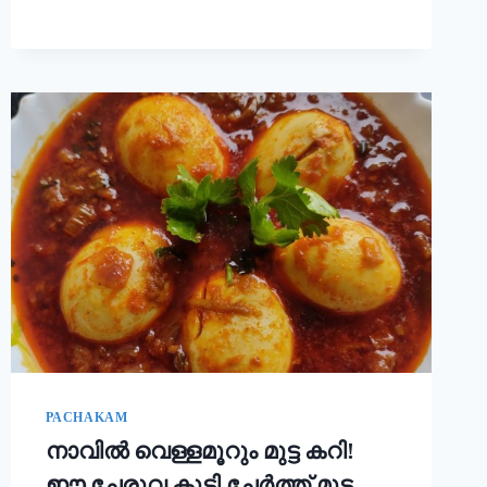
ചോറ്
കൊണ്ട്
നല്ല
സോഫ്റ്റ്
പുട്ട്
റെഡി!!
|
SOFT
PUTTU
RECIPE
PACHAKAM
നാവിൽ വെള്ളമൂറും മുട്ട കറി!
ഈ ചേരുവ കൂടി ചേർത്ത് മുട്ട