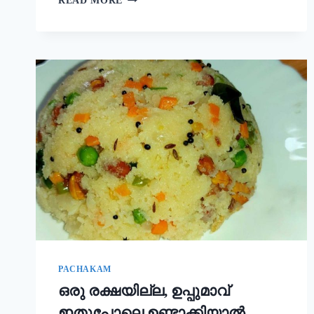
READ MORE
ഒരു
ചേരുവ
കൂടി
ചേർത്താൽ
അവിയൽ
കിടിലൻ
രുചിയാകും;
ഓണം
സദ്യ
അവിയൽ
ഇങ്ങനെ
ഉണ്ടാക്കൂ!
|
ONAM
SADHYA
SPECIAL
AVIYAL
RECIPE
PACHAKAM
ഒരു രക്ഷയില്ല, ഉപ്പുമാവ്
ഇതുപോലെ ഉണ്ടാക്കിയാൽ