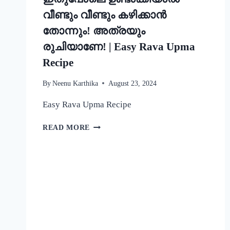
വീണ്ടും വീണ്ടും കഴിക്കാൻ
തോന്നും! അത്രയും
രുചിയാണേ! | Easy Rava Upma
Recipe
By
Neenu Karthika
August 23, 2024
Easy Rava Upma Recipe
ഒരു
READ MORE
രക്ഷയില്ല,
ഉപ്പുമാവ്
ഇതുപോലെ
ഉണ്ടാക്കിയാൽ
വീണ്ടും
വീണ്ടും
കഴിക്കാൻ
തോന്നും!
അത്രയും