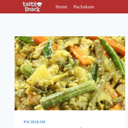
Skip
Home
Pachakam
to
content
PACHAKAM