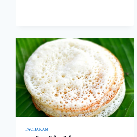
രുചിയാണേ!
|
EASY
RAVA
UPMA
RECIPE
PACHAKAM