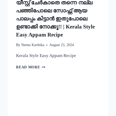
യീസ്റ്റ് ചേർകാതെ തന്നെ നല്ല
പഞ്ഞിപോലെ സോഫ്റ്റ് ആയ
പാലപ്പം കിട്ടാൻ ഇതുപോലെ
ഉണ്ടാക്കി നോക്കൂ!! | Kerala Style
Easy Appam Recipe
By
Neenu Karthika
August 23, 2024
Kerala Style Easy Appam Recipe
യീസ്റ്റ്
READ MORE
ചേർകാതെ
തന്നെ
നല്ല
പഞ്ഞിപോലെ
സോഫ്റ്റ്
ആയ
പാലപ്പം
കിട്ടാൻ
ഇതുപോലെ