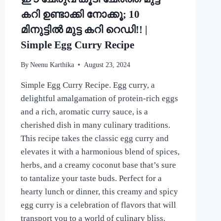
കറി ഉണ്ടാക്കി നോക്കൂ; 10
മിനുട്ടിൽ മുട്ട കറി റെഡി!! |
Simple Egg Curry Recipe
By
Neenu Karthika
August 23, 2024
Simple Egg Curry Recipe. Egg curry, a
delightful amalgamation of protein-rich eggs
and a rich, aromatic curry sauce, is a
cherished dish in many culinary traditions.
This recipe takes the classic egg curry and
elevates it with a harmonious blend of spices,
herbs, and a creamy coconut base that’s sure
to tantalize your taste buds. Perfect for a
hearty lunch or dinner, this creamy and spicy
egg curry is a celebration of flavors that will
transport you to a world of culinary bliss.