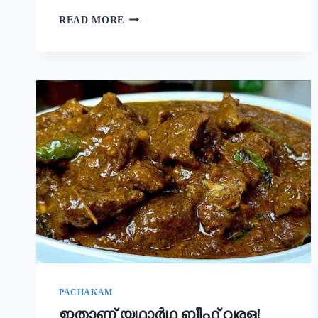
നല്ല
READ MORE
ക്രിസ്‌പി
ദോശ
ഉണ്ടാക്കാൻ
പലർക്കും
അറിയാത്ത
പുതിയ
രഹസ്യം
ഇതാ!
ദോശ
ഒരു
തവണ
ഇങ്ങനെ
ഉണ്ടാക്കൂ!
|
SUPER
DOSA
RECIPE
SECRET
PACHAKAM
ഇതാണ് യഥാർഥ ബീഫ് വരള!