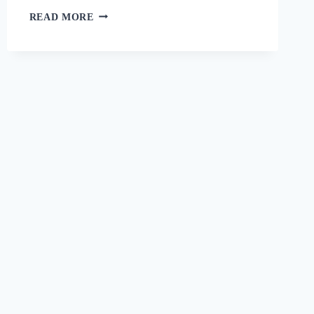
റാഗി
READ MORE
പുട്ട്
സോഫ്റ്റ്
ആകാനും
രുചി
കൂടാനും
ഈ
ഒരു
പൊടികൈ
ചെയ്യൂ!
പഞ്ഞിക്കെട്ട്
പോലെ
ഒരു
റാഗി
പുട്ട്!
|
SPECIAL
RAGI
PUTTU
RECIPE