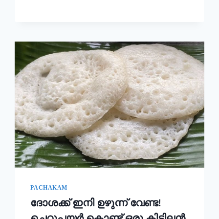
ഉണ്ടാക്കി
നോക്കൂ!!
|
KERALA
STYLE
EASY
APPAM
RECIPE
PACHAKAM
ദോശക്ക് ഇനി ഉഴുന്ന് വേണ്ട!
ചെറുപയർ കൊണ്ട് ഒരു കിടിലൻ