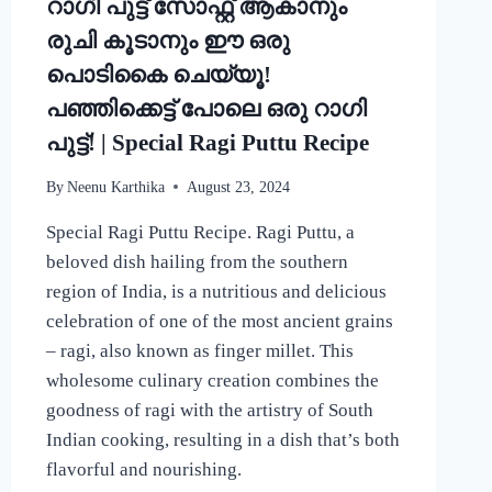
റാഗി പുട്ട് സോഫ്റ്റ് ആകാനും
CURRY
RECIPE
രുചി കൂടാനും ഈ ഒരു
പൊടികൈ ചെയ്യൂ!
പഞ്ഞിക്കെട്ട് പോലെ ഒരു റാഗി
പുട്ട്! | Special Ragi Puttu Recipe
By
Neenu Karthika
August 23, 2024
Special Ragi Puttu Recipe. Ragi Puttu, a
beloved dish hailing from the southern
region of India, is a nutritious and delicious
celebration of one of the most ancient grains
– ragi, also known as finger millet. This
wholesome culinary creation combines the
goodness of ragi with the artistry of South
Indian cooking, resulting in a dish that’s both
flavorful and nourishing.