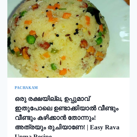
ഇതും
കൂടി
ചേർത്ത്
പൊടി
നനക്കു!
ചോറ്
കൊണ്ട്
നല്ല
സോഫ്റ്റ്
പുട്ട്
റെഡി!!
|
SOFT
PUTTU
PACHAKAM
RECIPE
ഒരു രക്ഷയില്ല, ഉപ്പുമാവ്
ഇതുപോലെ ഉണ്ടാക്കിയാൽ വീണ്ടും
വീണ്ടും കഴിക്കാൻ തോന്നും!
അത്രയും രുചിയാണേ! | Easy Rava
Upma Recipe