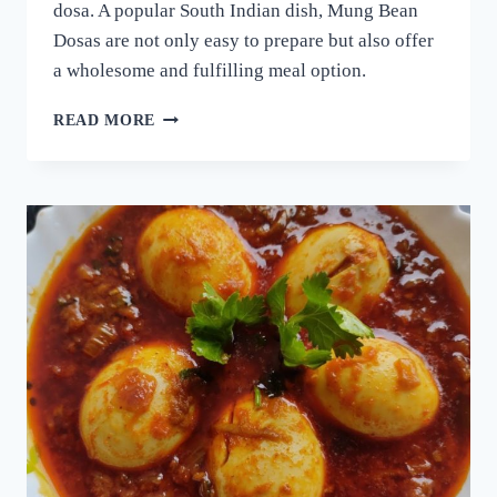
dosa. A popular South Indian dish, Mung Bean
Dosas are not only easy to prepare but also offer
a wholesome and fulfilling meal option.
ദോശക്ക്
READ MORE
ഇനി
ഉഴുന്ന്
വേണ്ട!
ചെറുപയർ
കൊണ്ട്
ഒരു
കിടിലൻ
ദോശ;
5
മിനുട്ടിൽ
നല്ല
സോഫ്റ്റ്
ദോശ
റെഡി!!
|
SPECIAL