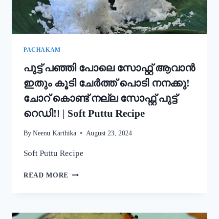
STYLE
EASY
APPAM
RECIPE
PACHAKAM
പുട്ട് പഞ്ഞി പോലെ സോഫ്റ്റ് ആവാൻ
ഇതും കൂടി ചേർത്ത് പൊടി നനക്കു!
ചോറ് കൊണ്ട് നല്ല സോഫ്റ്റ് പുട്ട്
റെഡി!! | Soft Puttu Recipe
By
Neenu Karthika
August 23, 2024
Soft Puttu Recipe
പുട്ട്
READ MORE
പഞ്ഞി
പോലെ
സോഫ്റ്റ്
ആവാൻ