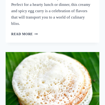
Perfect for a hearty lunch or dinner, this creamy
and spicy egg curry is a celebration of flavors
that will transport you to a world of culinary
bliss.
നാവിൽ
READ MORE
വെള്ളമൂറും
മുട്ട
കറി!
ഈ
ചേരുവ
കൂടി
ചേർത്ത്
മുട്ട
കറി
ഉണ്ടാക്കി
നോക്കൂ;
10
മിനുട്ടിൽ
മുട്ട