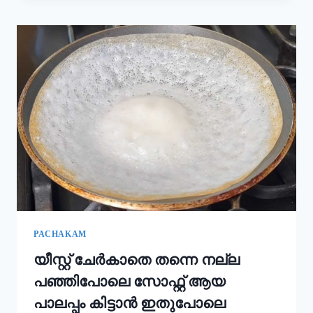
കൂടി
ചേർത്താൽ
അവിയൽ
കിടിലൻ
രുചിയാകും;
ഓണം
സദ്യ
അവിയൽ
ഇങ്ങനെ
ഉണ്ടാക്കൂ!
|
ONAM
SADHYA
SPECIAL
AVIYAL
RECIPE
PACHAKAM
യീസ്റ്റ് ചേർകാതെ തന്നെ നല്ല
പഞ്ഞിപോലെ സോഫ്റ്റ് ആയ
പാലപ്പം കിട്ടാൻ ഇതുപോലെ