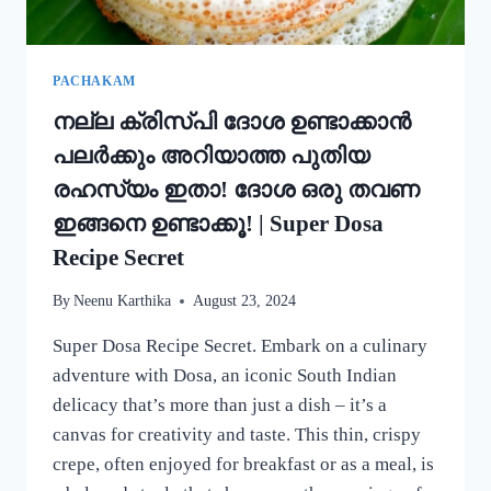
കറി
റെഡി!!
|
SIMPLE
PACHAKAM
EGG
നല്ല ക്രിസ്‌പി ദോശ ഉണ്ടാക്കാൻ
CURRY
RECIPE
പലർക്കും അറിയാത്ത പുതിയ
രഹസ്യം ഇതാ! ദോശ ഒരു തവണ
ഇങ്ങനെ ഉണ്ടാക്കൂ! | Super Dosa
Recipe Secret
By
Neenu Karthika
August 23, 2024
Super Dosa Recipe Secret. Embark on a culinary
adventure with Dosa, an iconic South Indian
delicacy that’s more than just a dish – it’s a
canvas for creativity and taste. This thin, crispy
crepe, often enjoyed for breakfast or as a meal, is