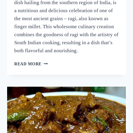
dish hailing from the southern region of India, is
a nutritious and delicious celebration of one of
the most ancient grains – ragi, also known as
finger millet. This wholesome culinary creation
combines the goodness of ragi with the artistry of
South Indian cooking, resulting in a dish that’s
both flavorful and nourishing.
റാഗി
READ MORE
പുട്ട്
സോഫ്റ്റ്
ആകാനും
രുചി
കൂടാനും
ഈ
ഒരു
പൊടികൈ
ചെയ്യൂ!
പഞ്ഞിക്കെട്ട്
പോലെ