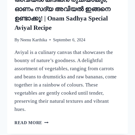
ഓണം സദ്യ അവിയൽ ഇങ്ങനെ
ഉണ്ടാക്കൂ! | Onam Sadhya Special
Aviyal Recipe
By
Neenu Karthika
September 6, 2024
Aviyal is a culinary canvas that showcases the
bounty of nature’s goodness. A delightful
assortment of vegetables, ranging from carrots
and beans to drumsticks and raw bananas, come
together in a rainbow of colours. These
vegetables are gently cooked until tender,
preserving their natural textures and vibrant
hues.
ഈ
READ MORE
ഒരു
ചേരുവ