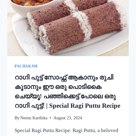
അച്ചപ്പം
എളുപ്പം
ഉണ്ടാക്കാം!
|
KERALA
TRADITIONAL
STYLE
ACHAPPAM
RECIPE
PACHAKAM
റാഗി പുട്ട് സോഫ്റ്റ് ആകാനും രുചി
കൂടാനും ഈ ഒരു പൊടികൈ
ചെയ്യൂ! പഞ്ഞിക്കെട്ട് പോലെ ഒരു
റാഗി പുട്ട്! | Special Ragi Puttu Recipe
By
Neenu Karthika
August 23, 2024
Special Ragi Puttu Recipe. Ragi Puttu, a beloved