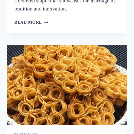
a beloved staple that showcases the marriage of
tradition and innovation.
നല്ല
READ MORE
ക്രിസ്‌പി
ദോശ
ഉണ്ടാക്കാൻ
പലർക്കും
അറിയാത്ത
പുതിയ
രഹസ്യം
ഇതാ!
ദോശ
ഒരു
തവണ
ഇങ്ങനെ
ഉണ്ടാക്കൂ!
|
SUPER
DOSA
RECIPE
SECRET