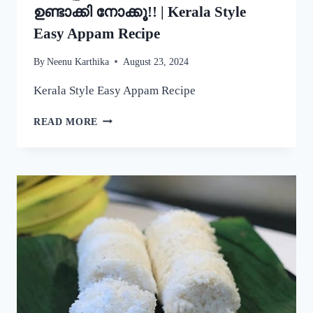
ഉണ്ടാക്കി നോക്കൂ!! | Kerala Style
Easy Appam Recipe
By
Neenu Karthika
August 23, 2024
Kerala Style Easy Appam Recipe
യീസ്റ്റ്
READ MORE
ചേർകാതെ
തന്നെ
നല്ല
പഞ്ഞിപോലെ
സോഫ്റ്റ്
ആയ
പാലപ്പം
കിട്ടാൻ
ഇതുപോലെ
ഉണ്ടാക്കി
നോക്കൂ!!
|
KERALA