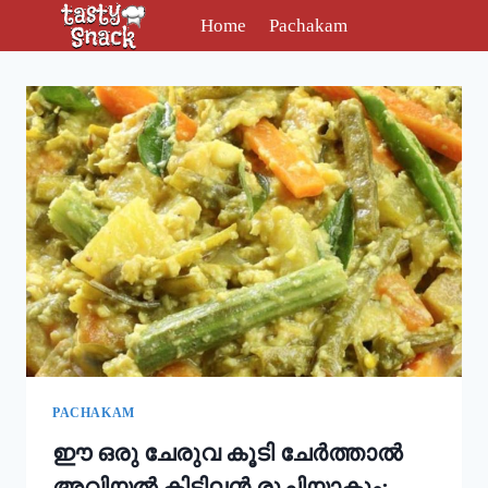
Skip
Home
Pachakam
to
content
PACHAKAM
ഈ ഒരു ചേരുവ കൂടി ചേർത്താൽ
അവിയൽ കിടിലൻ രുചിയാകും;