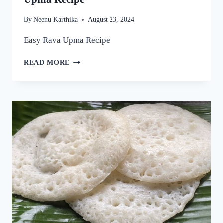
By
Neenu Karthika
August 23, 2024
Easy Rava Upma Recipe
ഒരു
READ MORE
രക്ഷയില്ല,
ഉപ്പുമാവ്
ഇതുപോലെ
ഉണ്ടാക്കിയാൽ
വീണ്ടും
വീണ്ടും
കഴിക്കാൻ
തോന്നും!
അത്രയും
രുചിയാണേ!
|
EASY
RAVA
UPMA
RECIPE