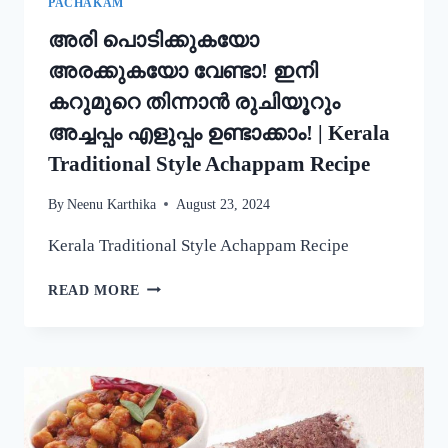
PACHAKAM
അരി പൊടിക്കുകയോ
അരക്കുകയോ വേണ്ടാ! ഇനി
കറുമുറെ തിന്നാൻ രുചിയൂറും
അച്ചപ്പം എളുപ്പം ഉണ്ടാക്കാം! | Kerala
Traditional Style Achappam Recipe
By
Neenu Karthika
August 23, 2024
Kerala Traditional Style Achappam Recipe
അരി
READ MORE
പൊടിക്കുകയോ
അരക്കുകയോ
വേണ്ടാ!
ഇനി
കറുമുറെ
തിന്നാൻ
രുചിയൂറും