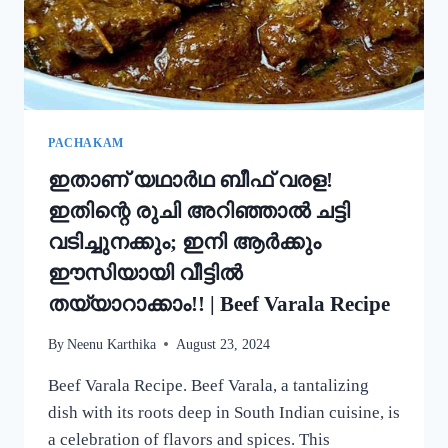
ഒരു
റാഗി
പുട്ട്!
|
SPECIAL
RAGI
PUTTU
PACHAKAM
RECIPE
ഇതാണ് യഥാർഥ ബീഫ് വരള!
ഇതിന്റെ രുചി അറിഞ്ഞാൽ ചട്ടി
വടിച്ചുനക്കും; ഇനി ആർക്കും
ഈസിയായി വീട്ടിൽ
തയ്യാറാക്കാം!! | Beef Varala Recipe
By
Neenu Karthika
August 23, 2024
Beef Varala Recipe. Beef Varala, a tantalizing
dish with its roots deep in South Indian cuisine, is
a celebration of flavors and spices. This