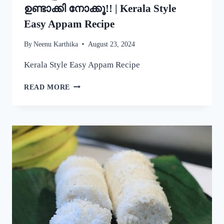
ഉണ്ടാക്കി നോക്കൂ!! | Kerala Style
Easy Appam Recipe
By
Neenu Karthika
August 23, 2024
Kerala Style Easy Appam Recipe
യീസ്റ്റ്
READ MORE
ചേർകാതെ
തന്നെ
നല്ല
പഞ്ഞിപോലെ
സോഫ്റ്റ്
ആയ
പാലപ്പം
കിട്ടാൻ
ഇതുപോലെ
ഉണ്ടാക്കി
നോക്കൂ!!
|
KERALA