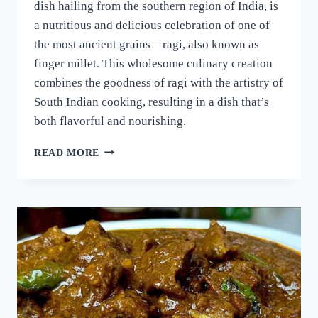
dish hailing from the southern region of India, is
a nutritious and delicious celebration of one of
the most ancient grains – ragi, also known as
finger millet. This wholesome culinary creation
combines the goodness of ragi with the artistry of
South Indian cooking, resulting in a dish that’s
both flavorful and nourishing.
റാഗി
READ MORE
പുട്ട്
സോഫ്റ്റ്
ആകാനും
രുചി
കൂടാനും
ഈ
ഒരു
പൊടികൈ
ചെയ്യൂ!
പഞ്ഞിക്കെട്ട്
പോലെ