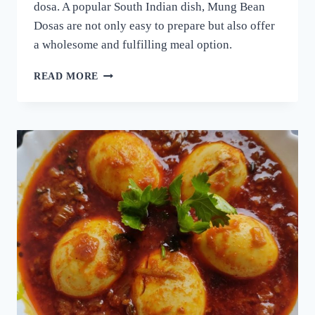
dosa. A popular South Indian dish, Mung Bean
Dosas are not only easy to prepare but also offer
a wholesome and fulfilling meal option.
ദോശക്ക്
READ MORE
ഇനി
ഉഴുന്ന്
വേണ്ട!
ചെറുപയർ
കൊണ്ട്
ഒരു
കിടിലൻ
ദോശ;
5
മിനുട്ടിൽ
നല്ല
സോഫ്റ്റ്
ദോശ
റെഡി!!
|
SPECIAL