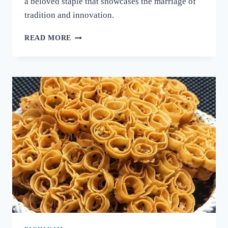
a beloved staple that showcases the marriage of
tradition and innovation.
നല്ല
READ MORE
ക്രിസ്‌പി
ദോശ
ഉണ്ടാക്കാൻ
പലർക്കും
അറിയാത്ത
പുതിയ
രഹസ്യം
ഇതാ!
ദോശ
ഒരു
തവണ
ഇങ്ങനെ
ഉണ്ടാക്കൂ!
|
SUPER
DOSA
RECIPE
SECRET