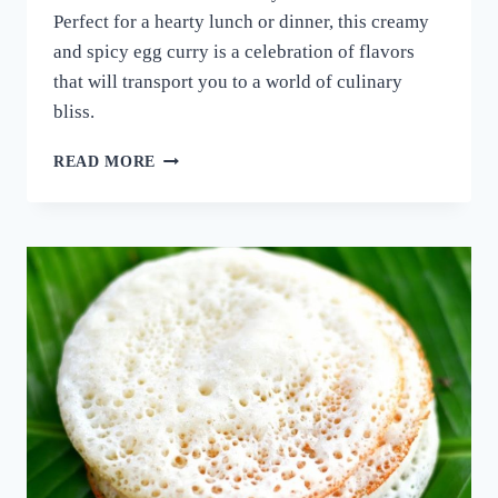
Perfect for a hearty lunch or dinner, this creamy
and spicy egg curry is a celebration of flavors
that will transport you to a world of culinary
bliss.
നാവിൽ
READ MORE
വെള്ളമൂറും
മുട്ട
കറി!
ഈ
ചേരുവ
കൂടി
ചേർത്ത്
മുട്ട
കറി
ഉണ്ടാക്കി
നോക്കൂ;
10
മിനുട്ടിൽ
മുട്ട