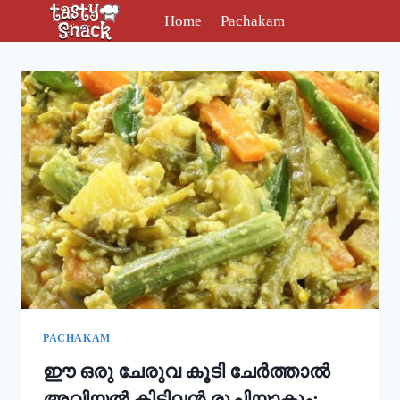
Skip
Home
Pachakam
to
content
PACHAKAM
ഈ ഒരു ചേരുവ കൂടി ചേർത്താൽ
അവിയൽ കിടിലൻ രുചിയാകും;