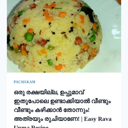
ഇതും
കൂടി
ചേർത്ത്
പൊടി
നനക്കു!
ചോറ്
കൊണ്ട്
നല്ല
സോഫ്റ്റ്
പുട്ട്
റെഡി!!
|
SOFT
PUTTU
PACHAKAM
RECIPE
ഒരു രക്ഷയില്ല, ഉപ്പുമാവ്
ഇതുപോലെ ഉണ്ടാക്കിയാൽ വീണ്ടും
വീണ്ടും കഴിക്കാൻ തോന്നും!
അത്രയും രുചിയാണേ! | Easy Rava
Upma Recipe