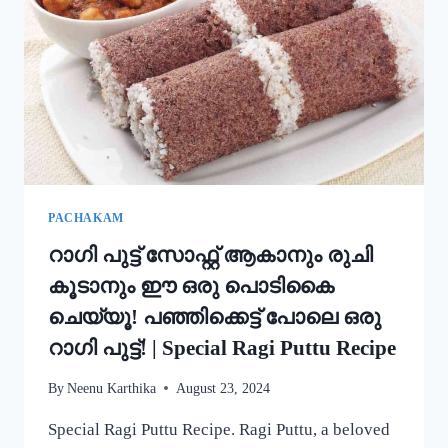
അച്ചപ്പം
എളുപ്പം
ഉണ്ടാക്കാം!
|
KERALA
TRADITIONAL
STYLE
ACHAPPAM
RECIPE
PACHAKAM
റാഗി പുട്ട് സോഫ്റ്റ് ആകാനും രുചി
കൂടാനും ഈ ഒരു പൊടികൈ
ചെയ്യൂ! പഞ്ഞിക്കെട്ട് പോലെ ഒരു
റാഗി പുട്ട്! | Special Ragi Puttu Recipe
By
Neenu Karthika
August 23, 2024
Special Ragi Puttu Recipe. Ragi Puttu, a beloved