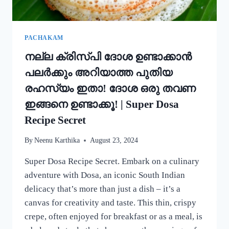
കറി
റെഡി!!
|
SIMPLE
PACHAKAM
EGG
നല്ല ക്രിസ്‌പി ദോശ ഉണ്ടാക്കാൻ
CURRY
RECIPE
പലർക്കും അറിയാത്ത പുതിയ
രഹസ്യം ഇതാ! ദോശ ഒരു തവണ
ഇങ്ങനെ ഉണ്ടാക്കൂ! | Super Dosa
Recipe Secret
By
Neenu Karthika
August 23, 2024
Super Dosa Recipe Secret. Embark on a culinary
adventure with Dosa, an iconic South Indian
delicacy that’s more than just a dish – it’s a
canvas for creativity and taste. This thin, crispy
crepe, often enjoyed for breakfast or as a meal, is