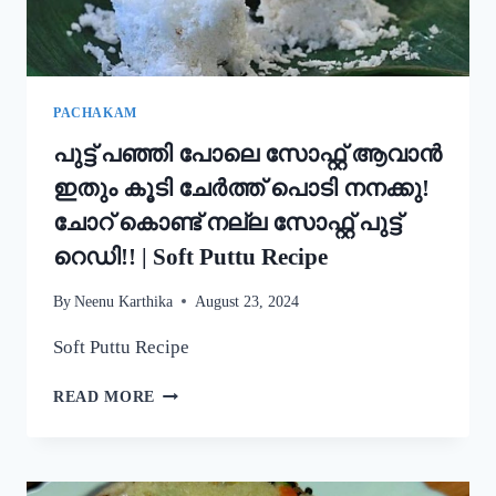
STYLE
EASY
APPAM
RECIPE
PACHAKAM
പുട്ട് പഞ്ഞി പോലെ സോഫ്റ്റ് ആവാൻ
ഇതും കൂടി ചേർത്ത് പൊടി നനക്കു!
ചോറ് കൊണ്ട് നല്ല സോഫ്റ്റ് പുട്ട്
റെഡി!! | Soft Puttu Recipe
By
Neenu Karthika
August 23, 2024
Soft Puttu Recipe
പുട്ട്
READ MORE
പഞ്ഞി
പോലെ
സോഫ്റ്റ്
ആവാൻ