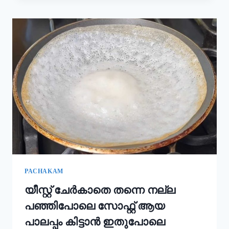
കൂടി
ചേർത്താൽ
അവിയൽ
കിടിലൻ
രുചിയാകും;
ഓണം
സദ്യ
അവിയൽ
ഇങ്ങനെ
ഉണ്ടാക്കൂ!
|
ONAM
SADHYA
SPECIAL
AVIYAL
RECIPE
PACHAKAM
യീസ്റ്റ് ചേർകാതെ തന്നെ നല്ല
പഞ്ഞിപോലെ സോഫ്റ്റ് ആയ
പാലപ്പം കിട്ടാൻ ഇതുപോലെ