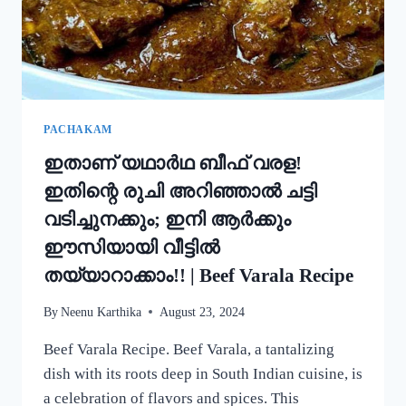
ഒരു
റാഗി
പുട്ട്!
|
SPECIAL
RAGI
PUTTU
PACHAKAM
RECIPE
ഇതാണ് യഥാർഥ ബീഫ് വരള!
ഇതിന്റെ രുചി അറിഞ്ഞാൽ ചട്ടി
വടിച്ചുനക്കും; ഇനി ആർക്കും
ഈസിയായി വീട്ടിൽ
തയ്യാറാക്കാം!! | Beef Varala Recipe
By
Neenu Karthika
August 23, 2024
Beef Varala Recipe. Beef Varala, a tantalizing
dish with its roots deep in South Indian cuisine, is
a celebration of flavors and spices. This