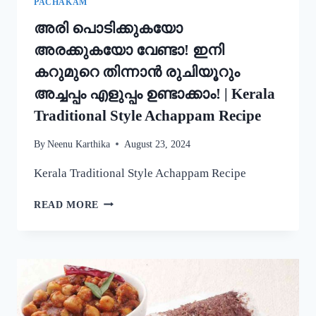
PACHAKAM
അരി പൊടിക്കുകയോ
അരക്കുകയോ വേണ്ടാ! ഇനി
കറുമുറെ തിന്നാൻ രുചിയൂറും
അച്ചപ്പം എളുപ്പം ഉണ്ടാക്കാം! | Kerala
Traditional Style Achappam Recipe
By
Neenu Karthika
August 23, 2024
Kerala Traditional Style Achappam Recipe
അരി
READ MORE
പൊടിക്കുകയോ
അരക്കുകയോ
വേണ്ടാ!
ഇനി
കറുമുറെ
തിന്നാൻ
രുചിയൂറും