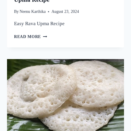
By
Neenu Karthika
August 23, 2024
Easy Rava Upma Recipe
ഒരു
READ MORE
രക്ഷയില്ല,
ഉപ്പുമാവ്
ഇതുപോലെ
ഉണ്ടാക്കിയാൽ
വീണ്ടും
വീണ്ടും
കഴിക്കാൻ
തോന്നും!
അത്രയും
രുചിയാണേ!
|
EASY
RAVA
UPMA
RECIPE