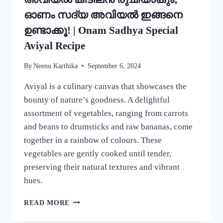
ഓണം സദ്യ അവിയൽ ഇങ്ങനെ
ഉണ്ടാക്കൂ! | Onam Sadhya Special
Aviyal Recipe
By
Neenu Karthika
September 6, 2024
Aviyal is a culinary canvas that showcases the
bounty of nature’s goodness. A delightful
assortment of vegetables, ranging from carrots
and beans to drumsticks and raw bananas, come
together in a rainbow of colours. These
vegetables are gently cooked until tender,
preserving their natural textures and vibrant
hues.
ഈ
READ MORE
ഒരു
ചേരുവ