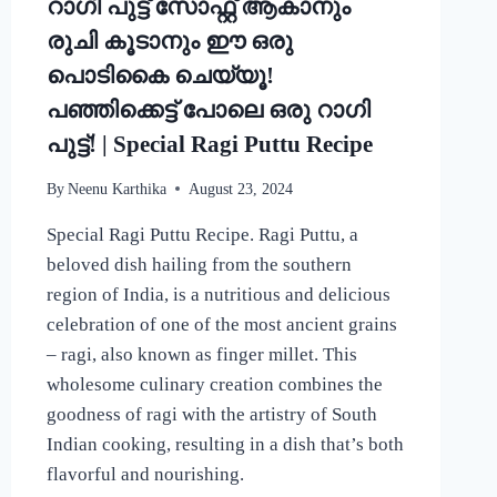
റാഗി പുട്ട് സോഫ്റ്റ് ആകാനും
CURRY
RECIPE
രുചി കൂടാനും ഈ ഒരു
പൊടികൈ ചെയ്യൂ!
പഞ്ഞിക്കെട്ട് പോലെ ഒരു റാഗി
പുട്ട്! | Special Ragi Puttu Recipe
By
Neenu Karthika
August 23, 2024
Special Ragi Puttu Recipe. Ragi Puttu, a
beloved dish hailing from the southern
region of India, is a nutritious and delicious
celebration of one of the most ancient grains
– ragi, also known as finger millet. This
wholesome culinary creation combines the
goodness of ragi with the artistry of South
Indian cooking, resulting in a dish that’s both
flavorful and nourishing.