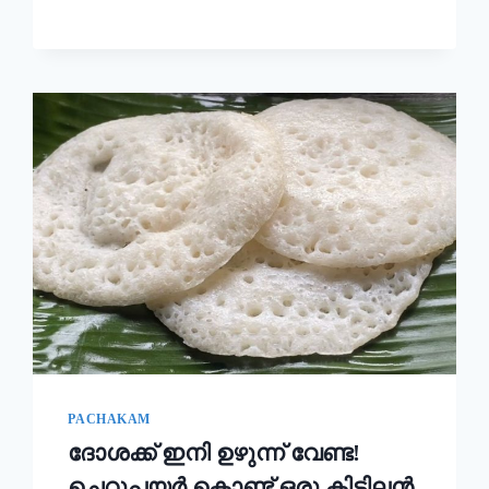
ഉണ്ടാക്കി
നോക്കൂ!!
|
KERALA
STYLE
EASY
APPAM
RECIPE
PACHAKAM
ദോശക്ക് ഇനി ഉഴുന്ന് വേണ്ട!
ചെറുപയർ കൊണ്ട് ഒരു കിടിലൻ