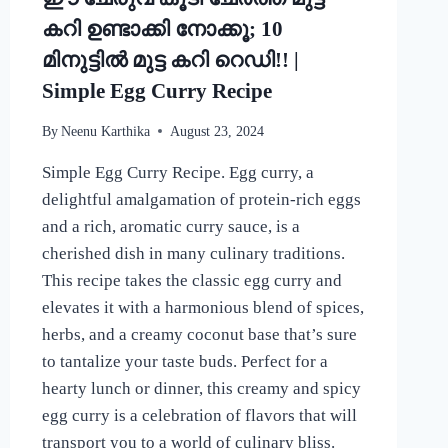
കറി ഉണ്ടാക്കി നോക്കൂ; 10
മിനുട്ടിൽ മുട്ട കറി റെഡി!! |
Simple Egg Curry Recipe
By
Neenu Karthika
August 23, 2024
Simple Egg Curry Recipe. Egg curry, a
delightful amalgamation of protein-rich eggs
and a rich, aromatic curry sauce, is a
cherished dish in many culinary traditions.
This recipe takes the classic egg curry and
elevates it with a harmonious blend of spices,
herbs, and a creamy coconut base that’s sure
to tantalize your taste buds. Perfect for a
hearty lunch or dinner, this creamy and spicy
egg curry is a celebration of flavors that will
transport you to a world of culinary bliss.