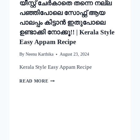
യീസ്റ്റ് ചേർകാതെ തന്നെ നല്ല
പഞ്ഞിപോലെ സോഫ്റ്റ് ആയ
പാലപ്പം കിട്ടാൻ ഇതുപോലെ
ഉണ്ടാക്കി നോക്കൂ!! | Kerala Style
Easy Appam Recipe
By
Neenu Karthika
August 23, 2024
Kerala Style Easy Appam Recipe
യീസ്റ്റ്
READ MORE
ചേർകാതെ
തന്നെ
നല്ല
പഞ്ഞിപോലെ
സോഫ്റ്റ്
ആയ
പാലപ്പം
കിട്ടാൻ
ഇതുപോലെ