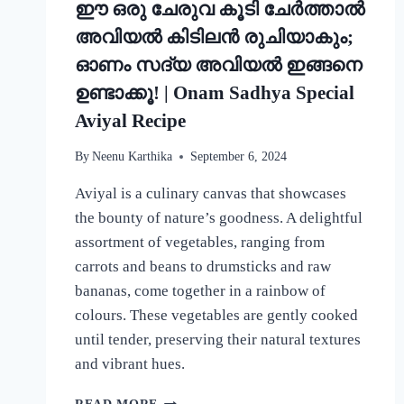
ഈ ഒരു ചേരുവ കൂടി ചേർത്താൽ
അവിയൽ കിടിലൻ രുചിയാകും;
ഓണം സദ്യ അവിയൽ ഇങ്ങനെ
ഉണ്ടാക്കൂ! | Onam Sadhya Special
Aviyal Recipe
By
Neenu Karthika
September 6, 2024
Aviyal is a culinary canvas that showcases
the bounty of nature’s goodness. A delightful
assortment of vegetables, ranging from
carrots and beans to drumsticks and raw
bananas, come together in a rainbow of
colours. These vegetables are gently cooked
until tender, preserving their natural textures
and vibrant hues.
ഈ