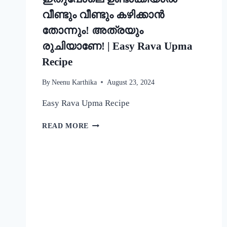
വീണ്ടും വീണ്ടും കഴിക്കാൻ
തോന്നും! അത്രയും
രുചിയാണേ! | Easy Rava Upma
Recipe
By
Neenu Karthika
August 23, 2024
Easy Rava Upma Recipe
ഒരു
READ MORE
രക്ഷയില്ല,
ഉപ്പുമാവ്
ഇതുപോലെ
ഉണ്ടാക്കിയാൽ
വീണ്ടും
വീണ്ടും
കഴിക്കാൻ
തോന്നും!
അത്രയും