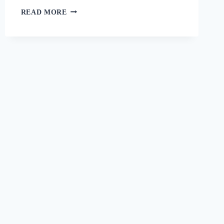
റാഗി
READ MORE
പുട്ട്
സോഫ്റ്റ്
ആകാനും
രുചി
കൂടാനും
ഈ
ഒരു
പൊടികൈ
ചെയ്യൂ!
പഞ്ഞിക്കെട്ട്
പോലെ
ഒരു
റാഗി
പുട്ട്!
|
SPECIAL
RAGI
PUTTU
RECIPE