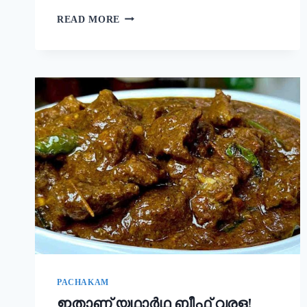
നല്ല
READ MORE
ക്രിസ്‌പി
ദോശ
ഉണ്ടാക്കാൻ
പലർക്കും
അറിയാത്ത
പുതിയ
രഹസ്യം
ഇതാ!
ദോശ
ഒരു
തവണ
ഇങ്ങനെ
ഉണ്ടാക്കൂ!
|
SUPER
DOSA
RECIPE
SECRET
PACHAKAM
ഇതാണ് യഥാർഥ ബീഫ് വരള!