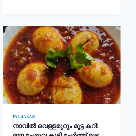
ചോറ്
കൊണ്ട്
നല്ല
സോഫ്റ്റ്
പുട്ട്
റെഡി!!
|
SOFT
PUTTU
RECIPE
PACHAKAM
നാവിൽ വെള്ളമൂറും മുട്ട കറി!
ഈ ചേരുവ കൂടി ചേർത്ത് മുട്ട