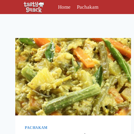
Skip
Home
Pachakam
to
content
PACHAKAM