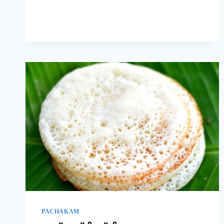
രുചിയാണേ!
|
EASY
RAVA
UPMA
RECIPE
PACHAKAM