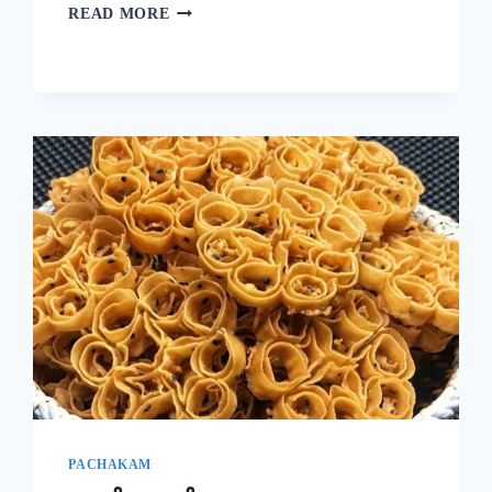
ദോശക്ക്
READ MORE
ഇനി
ഉഴുന്ന്
വേണ്ട!
ചെറുപയർ
കൊണ്ട്
ഒരു
കിടിലൻ
ദോശ;
5
മിനുട്ടിൽ
നല്ല
സോഫ്റ്റ്
ദോശ
റെഡി!!
|
SPECIAL
MUNG
BEAN
DOSA
PACHAKAM
RECIPE