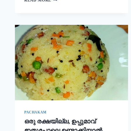
READ MORE
ഒരു
ചേരുവ
കൂടി
ചേർത്താൽ
അവിയൽ
കിടിലൻ
രുചിയാകും;
ഓണം
സദ്യ
അവിയൽ
ഇങ്ങനെ
ഉണ്ടാക്കൂ!
|
ONAM
SADHYA
SPECIAL
AVIYAL
RECIPE
PACHAKAM
ഒരു രക്ഷയില്ല, ഉപ്പുമാവ്
ഇതുപോലെ ഉണ്ടാക്കിയാൽ