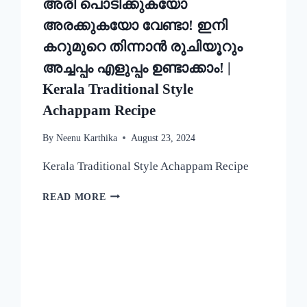
അരി പൊടിക്കുകയോ
അരക്കുകയോ വേണ്ടാ! ഇനി
കറുമുറെ തിന്നാൻ രുചിയൂറും
അച്ചപ്പം എളുപ്പം ഉണ്ടാക്കാം! |
Kerala Traditional Style
Achappam Recipe
By
Neenu Karthika
August 23, 2024
Kerala Traditional Style Achappam Recipe
അരി
READ MORE
പൊടിക്കുകയോ
അരക്കുകയോ
വേണ്ടാ!
ഇനി
കറുമുറെ
തിന്നാൻ
രുചിയൂറും