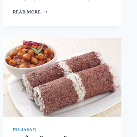
നാവിൽ
READ MORE
വെള്ളമൂറും
മുട്ട
കറി!
ഈ
ചേരുവ
കൂടി
ചേർത്ത്
മുട്ട
കറി
ഉണ്ടാക്കി
നോക്കൂ;
10
മിനുട്ടിൽ
മുട്ട
കറി
റെഡി!!
|
SIMPLE
PACHAKAM
EGG