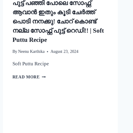
പുട്ട് പഞ്ഞി പോലെ സോഫ്റ്റ്
ആവാൻ ഇതും കൂടി ചേർത്ത്
പൊടി നനക്കു! ചോറ് കൊണ്ട്
നല്ല സോഫ്റ്റ് പുട്ട് റെഡി!! | Soft
Puttu Recipe
By
Neenu Karthika
August 23, 2024
Soft Puttu Recipe
പുട്ട്
READ MORE
പഞ്ഞി
പോലെ
സോഫ്റ്റ്
ആവാൻ
ഇതും
കൂടി
ചേർത്ത്
പൊടി
നനക്കു!