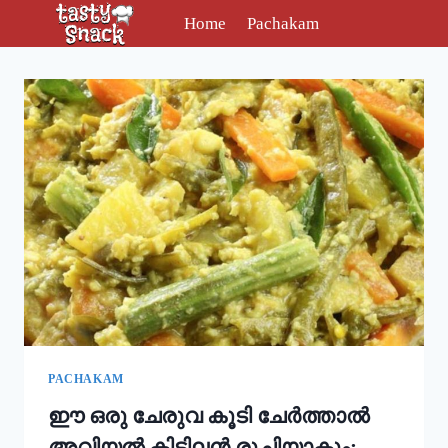
Skip
Home
Pachakam
to
content
PACHAKAM
ഈ ഒരു ചേരുവ കൂടി ചേർത്താൽ
അവിയൽ കിടിലൻ രുചിയാകും;