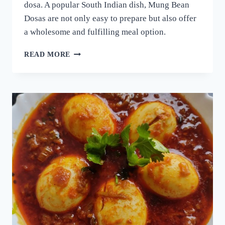
dosa. A popular South Indian dish, Mung Bean
Dosas are not only easy to prepare but also offer
a wholesome and fulfilling meal option.
ദോശക്ക്
READ MORE
ഇനി
ഉഴുന്ന്
വേണ്ട!
ചെറുപയർ
കൊണ്ട്
ഒരു
കിടിലൻ
ദോശ;
5
മിനുട്ടിൽ
നല്ല
സോഫ്റ്റ്
ദോശ
റെഡി!!
|
SPECIAL