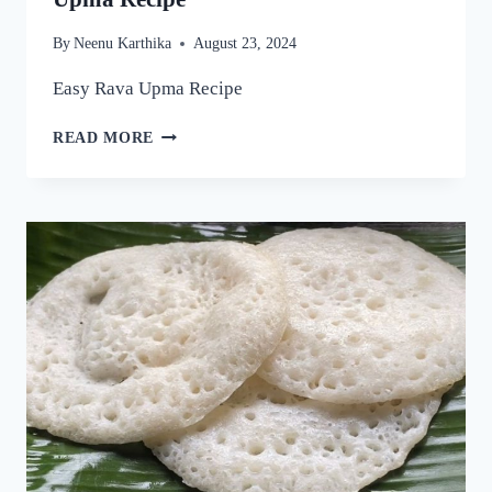
By
Neenu Karthika
August 23, 2024
Easy Rava Upma Recipe
ഒരു
READ MORE
രക്ഷയില്ല,
ഉപ്പുമാവ്
ഇതുപോലെ
ഉണ്ടാക്കിയാൽ
വീണ്ടും
വീണ്ടും
കഴിക്കാൻ
തോന്നും!
അത്രയും
രുചിയാണേ!
|
EASY
RAVA
UPMA
RECIPE