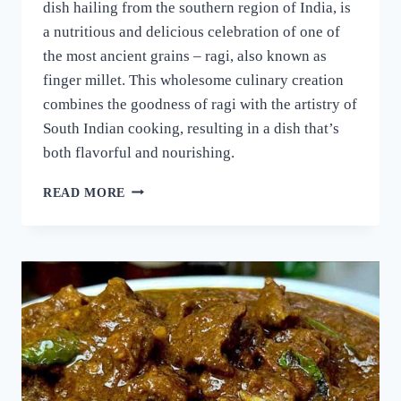
dish hailing from the southern region of India, is
a nutritious and delicious celebration of one of
the most ancient grains – ragi, also known as
finger millet. This wholesome culinary creation
combines the goodness of ragi with the artistry of
South Indian cooking, resulting in a dish that’s
both flavorful and nourishing.
റാഗി
READ MORE
പുട്ട്
സോഫ്റ്റ്
ആകാനും
രുചി
കൂടാനും
ഈ
ഒരു
പൊടികൈ
ചെയ്യൂ!
പഞ്ഞിക്കെട്ട്
പോലെ