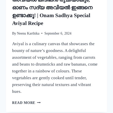
ഓണം സദ്യ അവിയൽ ഇങ്ങനെ
ഉണ്ടാക്കൂ! | Onam Sadhya Special
Aviyal Recipe
By
Neenu Karthika
September 6, 2024
Aviyal is a culinary canvas that showcases the
bounty of nature’s goodness. A delightful
assortment of vegetables, ranging from carrots
and beans to drumsticks and raw bananas, come
together in a rainbow of colours. These
vegetables are gently cooked until tender,
preserving their natural textures and vibrant
hues.
ഈ
READ MORE
ഒരു
ചേരുവ