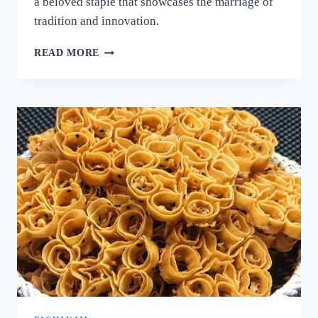
a beloved staple that showcases the marriage of
tradition and innovation.
നല്ല
READ MORE
ക്രിസ്‌പി
ദോശ
ഉണ്ടാക്കാൻ
പലർക്കും
അറിയാത്ത
പുതിയ
രഹസ്യം
ഇതാ!
ദോശ
ഒരു
തവണ
ഇങ്ങനെ
ഉണ്ടാക്കൂ!
|
SUPER
DOSA
RECIPE
SECRET