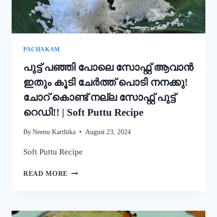
STYLE
EASY
APPAM
RECIPE
PACHAKAM
പുട്ട് പഞ്ഞി പോലെ സോഫ്റ്റ് ആവാൻ
ഇതും കൂടി ചേർത്ത് പൊടി നനക്കു!
ചോറ് കൊണ്ട് നല്ല സോഫ്റ്റ് പുട്ട്
റെഡി!! | Soft Puttu Recipe
By
Neenu Karthika
August 23, 2024
Soft Puttu Recipe
പുട്ട്
READ MORE
പഞ്ഞി
പോലെ
സോഫ്റ്റ്
ആവാൻ