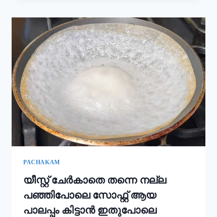
കൂടി
ചേർത്താൽ
അവിയൽ
കിടിലൻ
രുചിയാകും;
ഓണം
സദ്യ
അവിയൽ
ഇങ്ങനെ
ഉണ്ടാക്കൂ!
|
ONAM
SADHYA
SPECIAL
AVIYAL
RECIPE
PACHAKAM
യീസ്റ്റ് ചേർകാതെ തന്നെ നല്ല
പഞ്ഞിപോലെ സോഫ്റ്റ് ആയ
പാലപ്പം കിട്ടാൻ ഇതുപോലെ