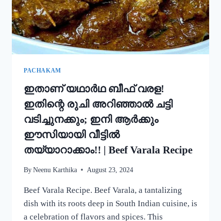
ഒരു
റാഗി
പുട്ട്!
|
SPECIAL
RAGI
PUTTU
PACHAKAM
RECIPE
ഇതാണ് യഥാർഥ ബീഫ് വരള!
ഇതിന്റെ രുചി അറിഞ്ഞാൽ ചട്ടി
വടിച്ചുനക്കും; ഇനി ആർക്കും
ഈസിയായി വീട്ടിൽ
തയ്യാറാക്കാം!! | Beef Varala Recipe
By
Neenu Karthika
August 23, 2024
Beef Varala Recipe. Beef Varala, a tantalizing
dish with its roots deep in South Indian cuisine, is
a celebration of flavors and spices. This