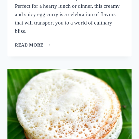
Perfect for a hearty lunch or dinner, this creamy
and spicy egg curry is a celebration of flavors
that will transport you to a world of culinary
bliss.
നാവിൽ
READ MORE
വെള്ളമൂറും
മുട്ട
കറി!
ഈ
ചേരുവ
കൂടി
ചേർത്ത്
മുട്ട
കറി
ഉണ്ടാക്കി
നോക്കൂ;
10
മിനുട്ടിൽ
മുട്ട