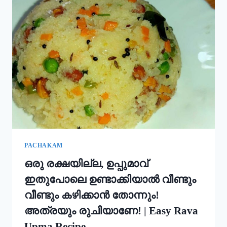
ഇതും
കൂടി
ചേർത്ത്
പൊടി
നനക്കു!
ചോറ്
കൊണ്ട്
നല്ല
സോഫ്റ്റ്
പുട്ട്
റെഡി!!
|
SOFT
PUTTU
PACHAKAM
RECIPE
ഒരു രക്ഷയില്ല, ഉപ്പുമാവ്
ഇതുപോലെ ഉണ്ടാക്കിയാൽ വീണ്ടും
വീണ്ടും കഴിക്കാൻ തോന്നും!
അത്രയും രുചിയാണേ! | Easy Rava
Upma Recipe