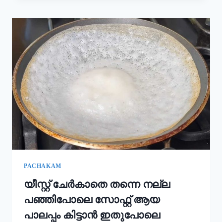
കൂടി
ചേർത്താൽ
അവിയൽ
കിടിലൻ
രുചിയാകും;
ഓണം
സദ്യ
അവിയൽ
ഇങ്ങനെ
ഉണ്ടാക്കൂ!
|
ONAM
SADHYA
SPECIAL
AVIYAL
RECIPE
PACHAKAM
യീസ്റ്റ് ചേർകാതെ തന്നെ നല്ല
പഞ്ഞിപോലെ സോഫ്റ്റ് ആയ
പാലപ്പം കിട്ടാൻ ഇതുപോലെ