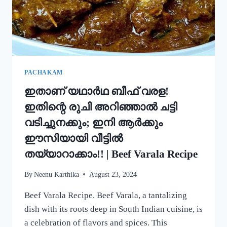
ഒരു
റാഗി
പുട്ട്!
|
SPECIAL
RAGI
PUTTU
PACHAKAM
RECIPE
ഇതാണ് യഥാർഥ ബീഫ് വരള!
ഇതിന്റെ രുചി അറിഞ്ഞാൽ ചട്ടി
വടിച്ചുനക്കും; ഇനി ആർക്കും
ഈസിയായി വീട്ടിൽ
തയ്യാറാക്കാം!! | Beef Varala Recipe
By
Neenu Karthika
August 23, 2024
Beef Varala Recipe. Beef Varala, a tantalizing
dish with its roots deep in South Indian cuisine, is
a celebration of flavors and spices. This