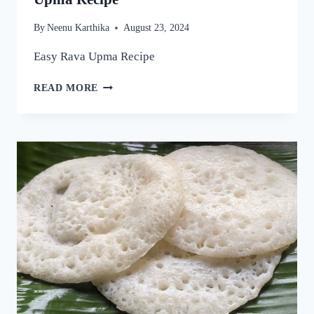
By
Neenu Karthika
August 23, 2024
Easy Rava Upma Recipe
ഒരു
READ MORE
രക്ഷയില്ല,
ഉപ്പുമാവ്
ഇതുപോലെ
ഉണ്ടാക്കിയാൽ
വീണ്ടും
വീണ്ടും
കഴിക്കാൻ
തോന്നും!
അത്രയും
രുചിയാണേ!
|
EASY
RAVA
UPMA
RECIPE