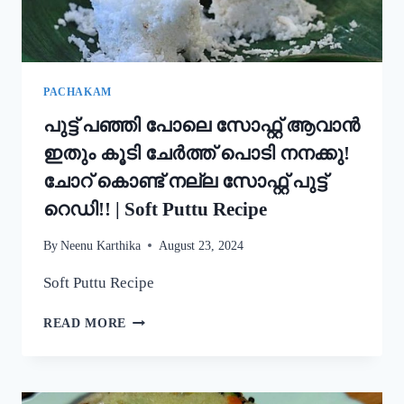
STYLE
EASY
APPAM
RECIPE
PACHAKAM
പുട്ട് പഞ്ഞി പോലെ സോഫ്റ്റ് ആവാൻ
ഇതും കൂടി ചേർത്ത് പൊടി നനക്കു!
ചോറ് കൊണ്ട് നല്ല സോഫ്റ്റ് പുട്ട്
റെഡി!! | Soft Puttu Recipe
By
Neenu Karthika
August 23, 2024
Soft Puttu Recipe
പുട്ട്
READ MORE
പഞ്ഞി
പോലെ
സോഫ്റ്റ്
ആവാൻ