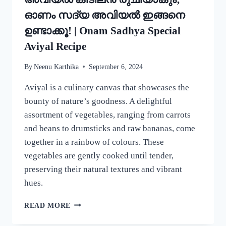
ഓണം സദ്യ അവിയൽ ഇങ്ങനെ
ഉണ്ടാക്കൂ! | Onam Sadhya Special
Aviyal Recipe
By
Neenu Karthika
September 6, 2024
Aviyal is a culinary canvas that showcases the
bounty of nature’s goodness. A delightful
assortment of vegetables, ranging from carrots
and beans to drumsticks and raw bananas, come
together in a rainbow of colours. These
vegetables are gently cooked until tender,
preserving their natural textures and vibrant
hues.
ഈ
READ MORE
ഒരു
ചേരുവ