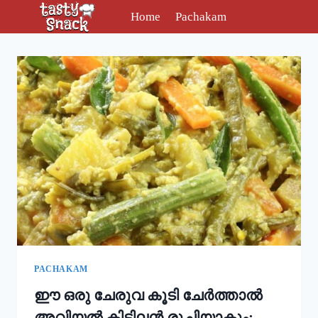
Skip
Home
Pachakam
to
content
PACHAKAM
ഈ ഒരു ചേരുവ കൂടി ചേർത്താൽ
അവിയൽ കിടിലൻ രുചിയാകും;