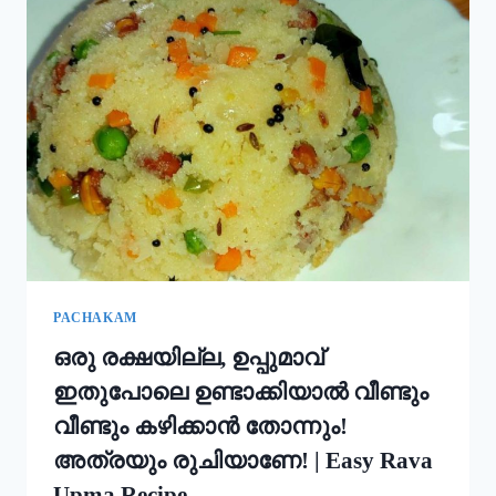
ഇതും
കൂടി
ചേർത്ത്
പൊടി
നനക്കു!
ചോറ്
കൊണ്ട്
നല്ല
സോഫ്റ്റ്
പുട്ട്
റെഡി!!
|
SOFT
PUTTU
PACHAKAM
RECIPE
ഒരു രക്ഷയില്ല, ഉപ്പുമാവ്
ഇതുപോലെ ഉണ്ടാക്കിയാൽ വീണ്ടും
വീണ്ടും കഴിക്കാൻ തോന്നും!
അത്രയും രുചിയാണേ! | Easy Rava
Upma Recipe