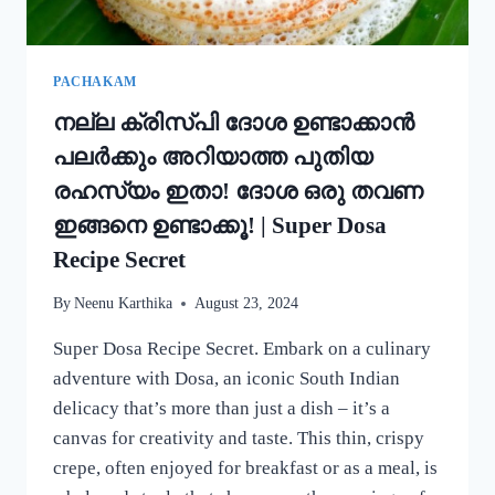
കറി
റെഡി!!
|
SIMPLE
PACHAKAM
EGG
നല്ല ക്രിസ്‌പി ദോശ ഉണ്ടാക്കാൻ
CURRY
RECIPE
പലർക്കും അറിയാത്ത പുതിയ
രഹസ്യം ഇതാ! ദോശ ഒരു തവണ
ഇങ്ങനെ ഉണ്ടാക്കൂ! | Super Dosa
Recipe Secret
By
Neenu Karthika
August 23, 2024
Super Dosa Recipe Secret. Embark on a culinary
adventure with Dosa, an iconic South Indian
delicacy that’s more than just a dish – it’s a
canvas for creativity and taste. This thin, crispy
crepe, often enjoyed for breakfast or as a meal, is