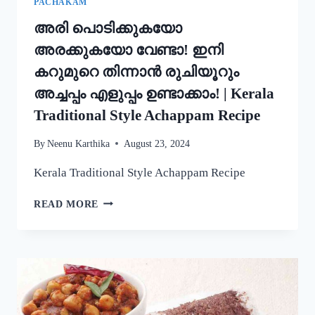
PACHAKAM
അരി പൊടിക്കുകയോ
അരക്കുകയോ വേണ്ടാ! ഇനി
കറുമുറെ തിന്നാൻ രുചിയൂറും
അച്ചപ്പം എളുപ്പം ഉണ്ടാക്കാം! | Kerala
Traditional Style Achappam Recipe
By
Neenu Karthika
August 23, 2024
Kerala Traditional Style Achappam Recipe
അരി
READ MORE
പൊടിക്കുകയോ
അരക്കുകയോ
വേണ്ടാ!
ഇനി
കറുമുറെ
തിന്നാൻ
രുചിയൂറും