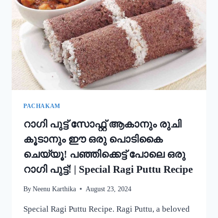
അച്ചപ്പം
എളുപ്പം
ഉണ്ടാക്കാം!
|
KERALA
TRADITIONAL
STYLE
ACHAPPAM
RECIPE
PACHAKAM
റാഗി പുട്ട് സോഫ്റ്റ് ആകാനും രുചി
കൂടാനും ഈ ഒരു പൊടികൈ
ചെയ്യൂ! പഞ്ഞിക്കെട്ട് പോലെ ഒരു
റാഗി പുട്ട്! | Special Ragi Puttu Recipe
By
Neenu Karthika
August 23, 2024
Special Ragi Puttu Recipe. Ragi Puttu, a beloved