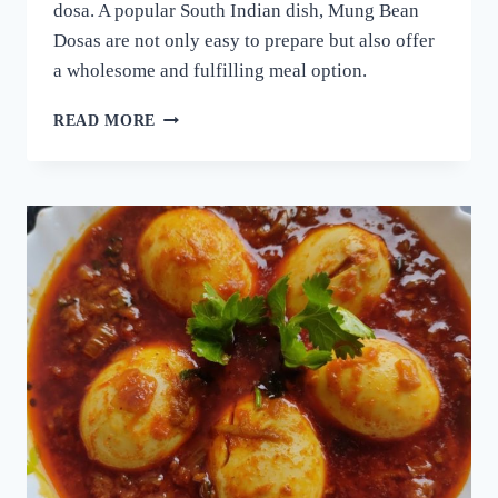
dosa. A popular South Indian dish, Mung Bean
Dosas are not only easy to prepare but also offer
a wholesome and fulfilling meal option.
ദോശക്ക്
READ MORE
ഇനി
ഉഴുന്ന്
വേണ്ട!
ചെറുപയർ
കൊണ്ട്
ഒരു
കിടിലൻ
ദോശ;
5
മിനുട്ടിൽ
നല്ല
സോഫ്റ്റ്
ദോശ
റെഡി!!
|
SPECIAL