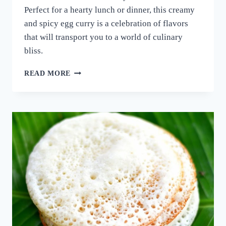
Perfect for a hearty lunch or dinner, this creamy
and spicy egg curry is a celebration of flavors
that will transport you to a world of culinary
bliss.
നാവിൽ
READ MORE
വെള്ളമൂറും
മുട്ട
കറി!
ഈ
ചേരുവ
കൂടി
ചേർത്ത്
മുട്ട
കറി
ഉണ്ടാക്കി
നോക്കൂ;
10
മിനുട്ടിൽ
മുട്ട