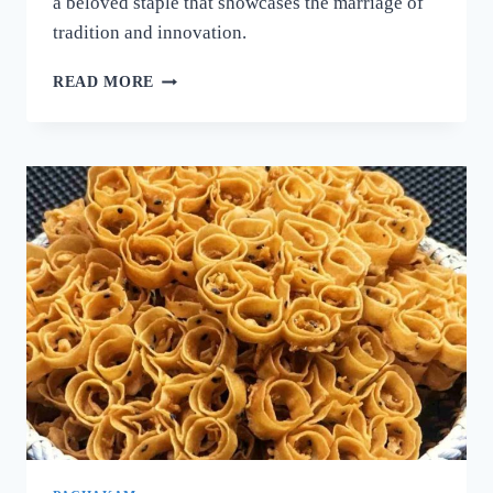
a beloved staple that showcases the marriage of
tradition and innovation.
നല്ല
READ MORE
ക്രിസ്‌പി
ദോശ
ഉണ്ടാക്കാൻ
പലർക്കും
അറിയാത്ത
പുതിയ
രഹസ്യം
ഇതാ!
ദോശ
ഒരു
തവണ
ഇങ്ങനെ
ഉണ്ടാക്കൂ!
|
SUPER
DOSA
RECIPE
SECRET