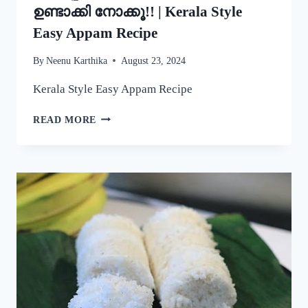
ഉണ്ടാക്കി നോക്കൂ!! | Kerala Style
Easy Appam Recipe
By
Neenu Karthika
August 23, 2024
Kerala Style Easy Appam Recipe
യീസ്റ്റ്
READ MORE
ചേർകാതെ
തന്നെ
നല്ല
പഞ്ഞിപോലെ
സോഫ്റ്റ്
ആയ
പാലപ്പം
കിട്ടാൻ
ഇതുപോലെ
ഉണ്ടാക്കി
നോക്കൂ!!
|
KERALA