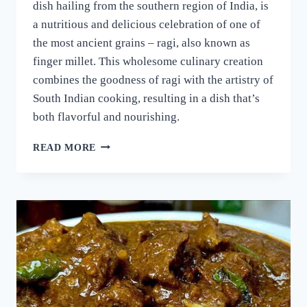
dish hailing from the southern region of India, is
a nutritious and delicious celebration of one of
the most ancient grains – ragi, also known as
finger millet. This wholesome culinary creation
combines the goodness of ragi with the artistry of
South Indian cooking, resulting in a dish that’s
both flavorful and nourishing.
റാഗി
READ MORE
പുട്ട്
സോഫ്റ്റ്
ആകാനും
രുചി
കൂടാനും
ഈ
ഒരു
പൊടികൈ
ചെയ്യൂ!
പഞ്ഞിക്കെട്ട്
പോലെ