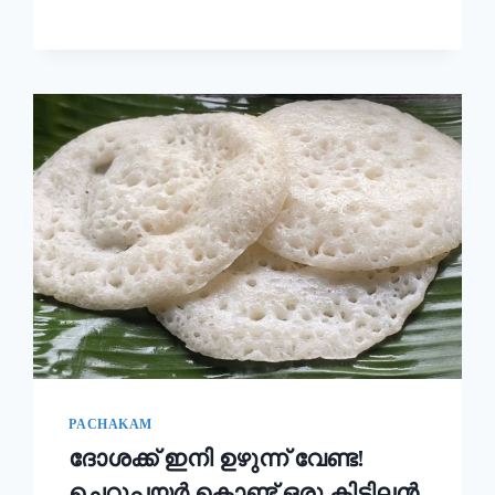
ഉണ്ടാക്കി
നോക്കൂ!!
|
KERALA
STYLE
EASY
APPAM
RECIPE
PACHAKAM
ദോശക്ക് ഇനി ഉഴുന്ന് വേണ്ട!
ചെറുപയർ കൊണ്ട് ഒരു കിടിലൻ