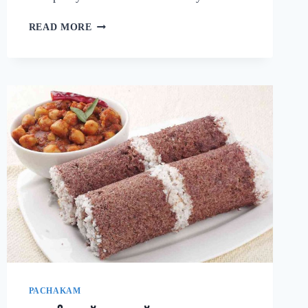
നാവിൽ
READ MORE
വെള്ളമൂറും
മുട്ട
കറി!
ഈ
ചേരുവ
കൂടി
ചേർത്ത്
മുട്ട
കറി
ഉണ്ടാക്കി
നോക്കൂ;
10
മിനുട്ടിൽ
മുട്ട
കറി
റെഡി!!
|
SIMPLE
PACHAKAM
EGG