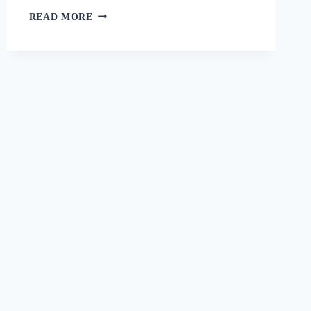
റാഗി
READ MORE
പുട്ട്
സോഫ്റ്റ്
ആകാനും
രുചി
കൂടാനും
ഈ
ഒരു
പൊടികൈ
ചെയ്യൂ!
പഞ്ഞിക്കെട്ട്
പോലെ
ഒരു
റാഗി
പുട്ട്!
|
SPECIAL
RAGI
PUTTU
RECIPE