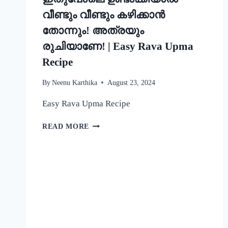
വീണ്ടും വീണ്ടും കഴിക്കാൻ
തോന്നും! അത്രയും
രുചിയാണേ! | Easy Rava Upma
Recipe
By
Neenu Karthika
August 23, 2024
Easy Rava Upma Recipe
ഒരു
READ MORE
രക്ഷയില്ല,
ഉപ്പുമാവ്
ഇതുപോലെ
ഉണ്ടാക്കിയാൽ
വീണ്ടും
വീണ്ടും
കഴിക്കാൻ
തോന്നും!
അത്രയും