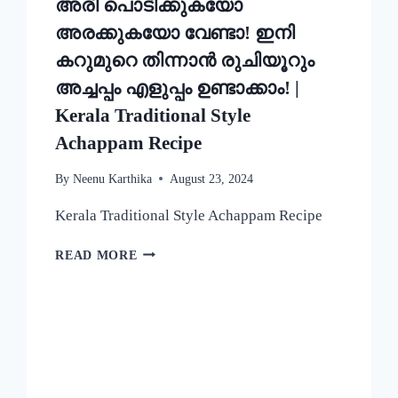
അരി പൊടിക്കുകയോ
അരക്കുകയോ വേണ്ടാ! ഇനി
കറുമുറെ തിന്നാൻ രുചിയൂറും
അച്ചപ്പം എളുപ്പം ഉണ്ടാക്കാം! |
Kerala Traditional Style
Achappam Recipe
By
Neenu Karthika
August 23, 2024
Kerala Traditional Style Achappam Recipe
അരി
READ MORE
പൊടിക്കുകയോ
അരക്കുകയോ
വേണ്ടാ!
ഇനി
കറുമുറെ
തിന്നാൻ
രുചിയൂറും