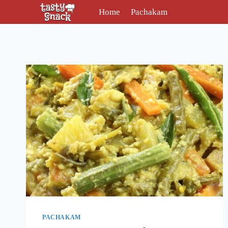
Skip
Home
Pachakam
to
content
PACHAKAM