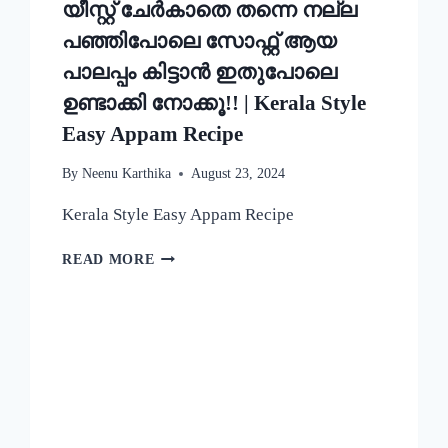
യീസ്റ്റ് ചേർകാതെ തന്നെ നല്ല
പഞ്ഞിപോലെ സോഫ്റ്റ് ആയ
പാലപ്പം കിട്ടാൻ ഇതുപോലെ
ഉണ്ടാക്കി നോക്കൂ!! | Kerala Style
Easy Appam Recipe
By
Neenu Karthika
August 23, 2024
Kerala Style Easy Appam Recipe
യീസ്റ്റ്
READ MORE
ചേർകാതെ
തന്നെ
നല്ല
പഞ്ഞിപോലെ
സോഫ്റ്റ്
ആയ
പാലപ്പം
കിട്ടാൻ
ഇതുപോലെ