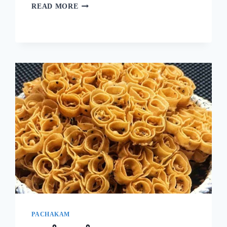
ദോശക്ക്
READ MORE
ഇനി
ഉഴുന്ന്
വേണ്ട!
ചെറുപയർ
കൊണ്ട്
ഒരു
കിടിലൻ
ദോശ;
5
മിനുട്ടിൽ
നല്ല
സോഫ്റ്റ്
ദോശ
റെഡി!!
|
SPECIAL
MUNG
BEAN
DOSA
PACHAKAM
RECIPE