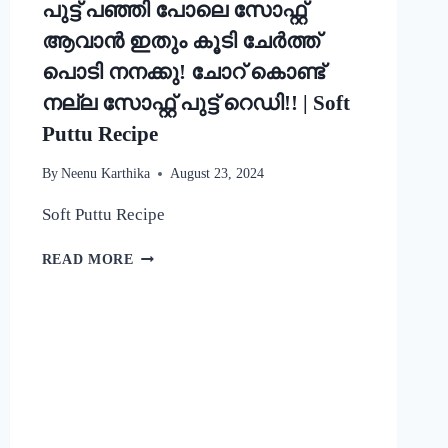
പുട്ട് പഞ്ഞി പോലെ സോഫ്റ്റ്
ആവാൻ ഇതും കൂടി ചേർത്ത്
പൊടി നനക്കു! ചോറ് കൊണ്ട്
നല്ല സോഫ്റ്റ് പുട്ട് റെഡി!! | Soft
Puttu Recipe
By
Neenu Karthika
August 23, 2024
Soft Puttu Recipe
പുട്ട്
READ MORE
പഞ്ഞി
പോലെ
സോഫ്റ്റ്
ആവാൻ
ഇതും
കൂടി
ചേർത്ത്
പൊടി
നനക്കു!