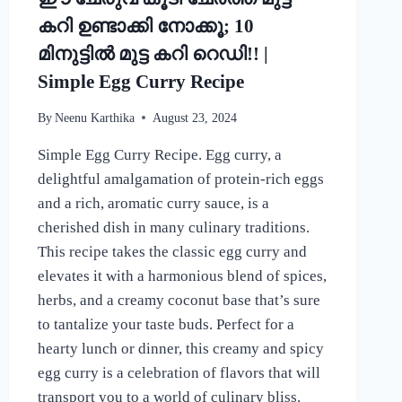
കറി ഉണ്ടാക്കി നോക്കൂ; 10
മിനുട്ടിൽ മുട്ട കറി റെഡി!! |
Simple Egg Curry Recipe
By
Neenu Karthika
August 23, 2024
Simple Egg Curry Recipe. Egg curry, a
delightful amalgamation of protein-rich eggs
and a rich, aromatic curry sauce, is a
cherished dish in many culinary traditions.
This recipe takes the classic egg curry and
elevates it with a harmonious blend of spices,
herbs, and a creamy coconut base that’s sure
to tantalize your taste buds. Perfect for a
hearty lunch or dinner, this creamy and spicy
egg curry is a celebration of flavors that will
transport you to a world of culinary bliss.