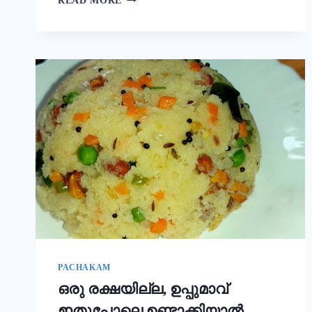
READ MORE
ഒരു
ചേരുവ
കൂടി
ചേർത്താൽ
അവിയൽ
കിടിലൻ
രുചിയാകും;
ഓണം
സദ്യ
അവിയൽ
ഇങ്ങനെ
ഉണ്ടാക്കൂ!
|
ONAM
SADHYA
SPECIAL
AVIYAL
RECIPE
PACHAKAM
ഒരു രക്ഷയില്ല, ഉപ്പുമാവ്
ഇതുപോലെ ഉണ്ടാക്കിയാൽ