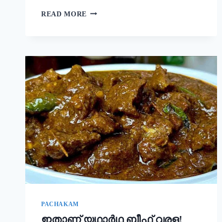
നല്ല
READ MORE
ക്രിസ്‌പി
ദോശ
ഉണ്ടാക്കാൻ
പലർക്കും
അറിയാത്ത
പുതിയ
രഹസ്യം
ഇതാ!
ദോശ
ഒരു
തവണ
ഇങ്ങനെ
ഉണ്ടാക്കൂ!
|
SUPER
DOSA
RECIPE
SECRET
PACHAKAM
ഇതാണ് യഥാർഥ ബീഫ് വരള!