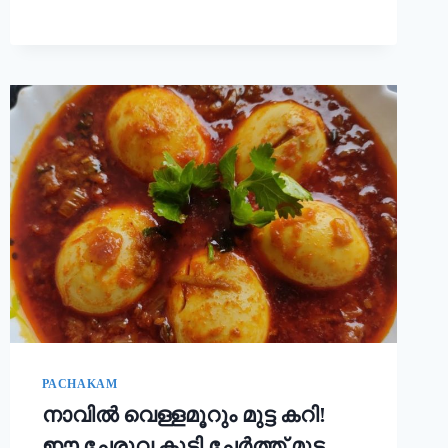
ചോറ്
കൊണ്ട്
നല്ല
സോഫ്റ്റ്
പുട്ട്
റെഡി!!
|
SOFT
PUTTU
RECIPE
PACHAKAM
നാവിൽ വെള്ളമൂറും മുട്ട കറി!
ഈ ചേരുവ കൂടി ചേർത്ത് മുട്ട