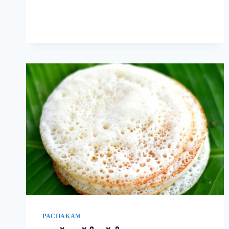
രുചിയാണേ!
|
EASY
RAVA
UPMA
RECIPE
PACHAKAM