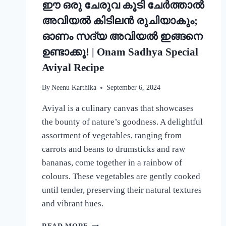
ഈ ഒരു ചേരുവ കൂടി ചേർത്താൽ
അവിയൽ കിടിലൻ രുചിയാകും;
ഓണം സദ്യ അവിയൽ ഇങ്ങനെ
ഉണ്ടാക്കൂ! | Onam Sadhya Special
Aviyal Recipe
By
Neenu Karthika
September 6, 2024
Aviyal is a culinary canvas that showcases
the bounty of nature’s goodness. A delightful
assortment of vegetables, ranging from
carrots and beans to drumsticks and raw
bananas, come together in a rainbow of
colours. These vegetables are gently cooked
until tender, preserving their natural textures
and vibrant hues.
ഈ