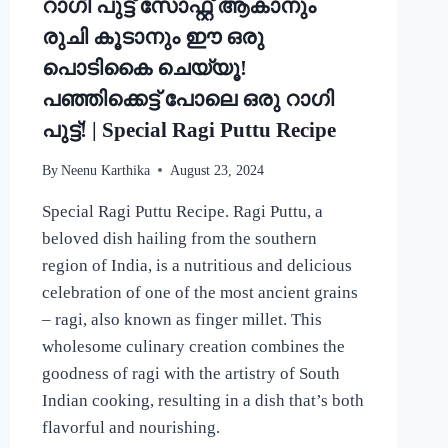
റാഗി പുട്ട് സോഫ്റ്റ് ആകാനും
CURRY
RECIPE
രുചി കൂടാനും ഈ ഒരു
പൊടികൈ ചെയ്യൂ!
പഞ്ഞിക്കെട്ട് പോലെ ഒരു റാഗി
പുട്ട്! | Special Ragi Puttu Recipe
By
Neenu Karthika
August 23, 2024
Special Ragi Puttu Recipe. Ragi Puttu, a
beloved dish hailing from the southern
region of India, is a nutritious and delicious
celebration of one of the most ancient grains
– ragi, also known as finger millet. This
wholesome culinary creation combines the
goodness of ragi with the artistry of South
Indian cooking, resulting in a dish that’s both
flavorful and nourishing.