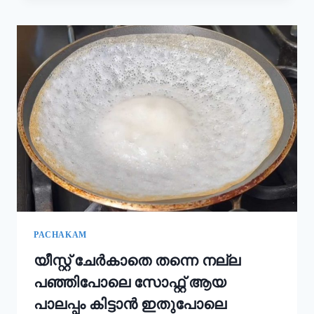
കൂടി
ചേർത്താൽ
അവിയൽ
കിടിലൻ
രുചിയാകും;
ഓണം
സദ്യ
അവിയൽ
ഇങ്ങനെ
ഉണ്ടാക്കൂ!
|
ONAM
SADHYA
SPECIAL
AVIYAL
RECIPE
PACHAKAM
യീസ്റ്റ് ചേർകാതെ തന്നെ നല്ല
പഞ്ഞിപോലെ സോഫ്റ്റ് ആയ
പാലപ്പം കിട്ടാൻ ഇതുപോലെ