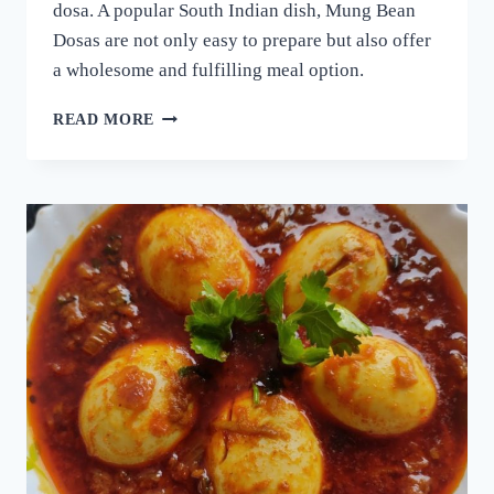
dosa. A popular South Indian dish, Mung Bean
Dosas are not only easy to prepare but also offer
a wholesome and fulfilling meal option.
ദോശക്ക്
READ MORE
ഇനി
ഉഴുന്ന്
വേണ്ട!
ചെറുപയർ
കൊണ്ട്
ഒരു
കിടിലൻ
ദോശ;
5
മിനുട്ടിൽ
നല്ല
സോഫ്റ്റ്
ദോശ
റെഡി!!
|
SPECIAL