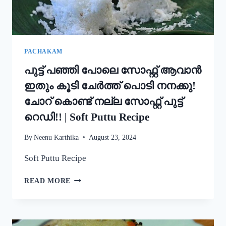
STYLE
EASY
APPAM
RECIPE
PACHAKAM
പുട്ട് പഞ്ഞി പോലെ സോഫ്റ്റ് ആവാൻ
ഇതും കൂടി ചേർത്ത് പൊടി നനക്കു!
ചോറ് കൊണ്ട് നല്ല സോഫ്റ്റ് പുട്ട്
റെഡി!! | Soft Puttu Recipe
By
Neenu Karthika
August 23, 2024
Soft Puttu Recipe
പുട്ട്
READ MORE
പഞ്ഞി
പോലെ
സോഫ്റ്റ്
ആവാൻ