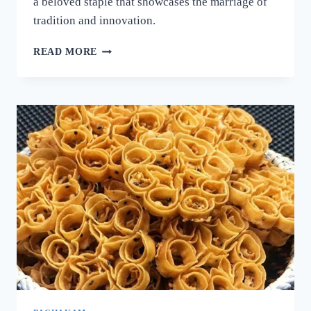
a beloved staple that showcases the marriage of
tradition and innovation.
നല്ല
READ MORE
ക്രിസ്‌പി
ദോശ
ഉണ്ടാക്കാൻ
പലർക്കും
അറിയാത്ത
പുതിയ
രഹസ്യം
ഇതാ!
ദോശ
ഒരു
തവണ
ഇങ്ങനെ
ഉണ്ടാക്കൂ!
|
SUPER
DOSA
RECIPE
SECRET