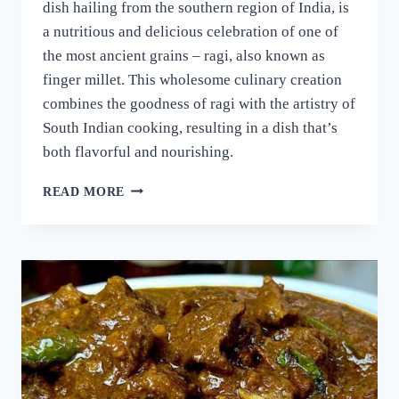
dish hailing from the southern region of India, is
a nutritious and delicious celebration of one of
the most ancient grains – ragi, also known as
finger millet. This wholesome culinary creation
combines the goodness of ragi with the artistry of
South Indian cooking, resulting in a dish that’s
both flavorful and nourishing.
റാഗി
READ MORE
പുട്ട്
സോഫ്റ്റ്
ആകാനും
രുചി
കൂടാനും
ഈ
ഒരു
പൊടികൈ
ചെയ്യൂ!
പഞ്ഞിക്കെട്ട്
പോലെ