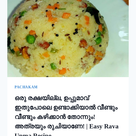
ഇതും
കൂടി
ചേർത്ത്
പൊടി
നനക്കു!
ചോറ്
കൊണ്ട്
നല്ല
സോഫ്റ്റ്
പുട്ട്
റെഡി!!
|
SOFT
PUTTU
PACHAKAM
RECIPE
ഒരു രക്ഷയില്ല, ഉപ്പുമാവ്
ഇതുപോലെ ഉണ്ടാക്കിയാൽ വീണ്ടും
വീണ്ടും കഴിക്കാൻ തോന്നും!
അത്രയും രുചിയാണേ! | Easy Rava
Upma Recipe