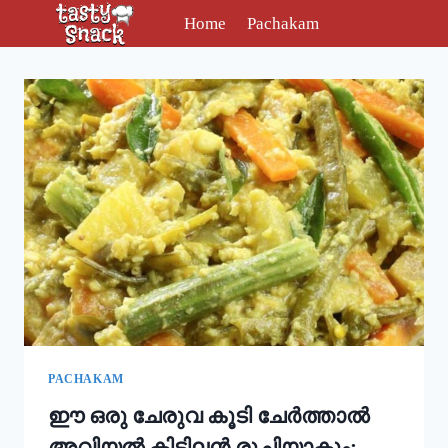
Skip
Home
Pachakam
to
content
PACHAKAM
ഈ ഒരു ചേരുവ കൂടി ചേർത്താൽ
അവിയൽ കിടിലൻ രുചിയാകും;