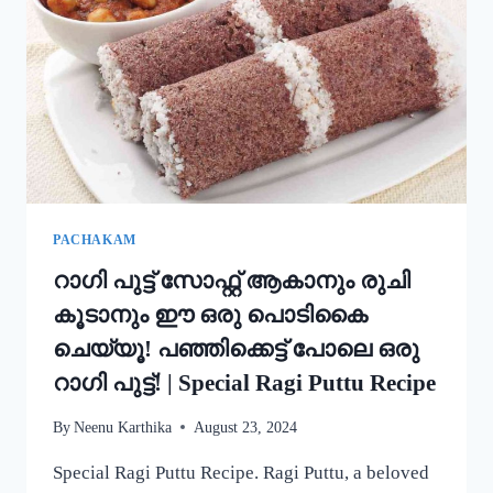
അച്ചപ്പം
എളുപ്പം
ഉണ്ടാക്കാം!
|
KERALA
TRADITIONAL
STYLE
ACHAPPAM
RECIPE
PACHAKAM
റാഗി പുട്ട് സോഫ്റ്റ് ആകാനും രുചി
കൂടാനും ഈ ഒരു പൊടികൈ
ചെയ്യൂ! പഞ്ഞിക്കെട്ട് പോലെ ഒരു
റാഗി പുട്ട്! | Special Ragi Puttu Recipe
By
Neenu Karthika
August 23, 2024
Special Ragi Puttu Recipe. Ragi Puttu, a beloved