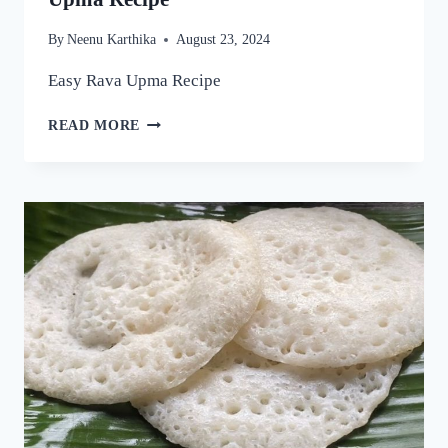
By
Neenu Karthika
August 23, 2024
Easy Rava Upma Recipe
ഒരു
READ MORE
രക്ഷയില്ല,
ഉപ്പുമാവ്
ഇതുപോലെ
ഉണ്ടാക്കിയാൽ
വീണ്ടും
വീണ്ടും
കഴിക്കാൻ
തോന്നും!
അത്രയും
രുചിയാണേ!
|
EASY
RAVA
UPMA
RECIPE