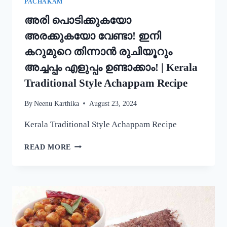
PACHAKAM
അരി പൊടിക്കുകയോ
അരക്കുകയോ വേണ്ടാ! ഇനി
കറുമുറെ തിന്നാൻ രുചിയൂറും
അച്ചപ്പം എളുപ്പം ഉണ്ടാക്കാം! | Kerala
Traditional Style Achappam Recipe
By
Neenu Karthika
August 23, 2024
Kerala Traditional Style Achappam Recipe
അരി
READ MORE
പൊടിക്കുകയോ
അരക്കുകയോ
വേണ്ടാ!
ഇനി
കറുമുറെ
തിന്നാൻ
രുചിയൂറും