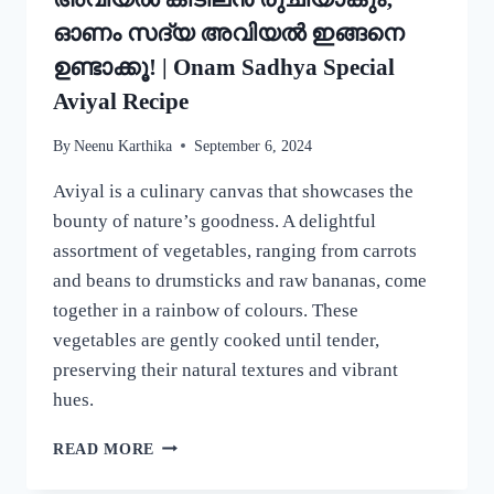
ഓണം സദ്യ അവിയൽ ഇങ്ങനെ
ഉണ്ടാക്കൂ! | Onam Sadhya Special
Aviyal Recipe
By
Neenu Karthika
September 6, 2024
Aviyal is a culinary canvas that showcases the
bounty of nature’s goodness. A delightful
assortment of vegetables, ranging from carrots
and beans to drumsticks and raw bananas, come
together in a rainbow of colours. These
vegetables are gently cooked until tender,
preserving their natural textures and vibrant
hues.
ഈ
READ MORE
ഒരു
ചേരുവ