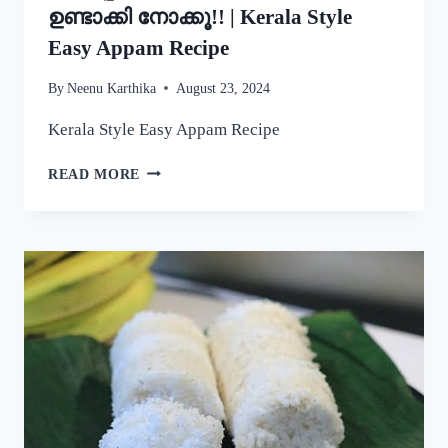
ഉണ്ടാക്കി നോക്കൂ!! | Kerala Style
Easy Appam Recipe
By
Neenu Karthika
August 23, 2024
Kerala Style Easy Appam Recipe
യീസ്റ്റ്
READ MORE
ചേർകാതെ
തന്നെ
നല്ല
പഞ്ഞിപോലെ
സോഫ്റ്റ്
ആയ
പാലപ്പം
കിട്ടാൻ
ഇതുപോലെ
ഉണ്ടാക്കി
നോക്കൂ!!
|
KERALA