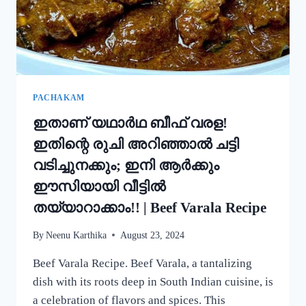
ഒരു
റാഗി
പുട്ട്!
|
SPECIAL
RAGI
PUTTU
PACHAKAM
RECIPE
ഇതാണ് യഥാർഥ ബീഫ് വരള!
ഇതിന്റെ രുചി അറിഞ്ഞാൽ ചട്ടി
വടിച്ചുനക്കും; ഇനി ആർക്കും
ഈസിയായി വീട്ടിൽ
തയ്യാറാക്കാം!! | Beef Varala Recipe
By
Neenu Karthika
August 23, 2024
Beef Varala Recipe. Beef Varala, a tantalizing
dish with its roots deep in South Indian cuisine, is
a celebration of flavors and spices. This