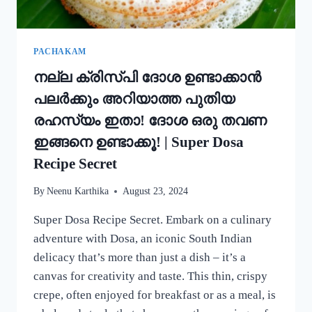
കറി
റെഡി!!
|
SIMPLE
PACHAKAM
EGG
നല്ല ക്രിസ്‌പി ദോശ ഉണ്ടാക്കാൻ
CURRY
RECIPE
പലർക്കും അറിയാത്ത പുതിയ
രഹസ്യം ഇതാ! ദോശ ഒരു തവണ
ഇങ്ങനെ ഉണ്ടാക്കൂ! | Super Dosa
Recipe Secret
By
Neenu Karthika
August 23, 2024
Super Dosa Recipe Secret. Embark on a culinary
adventure with Dosa, an iconic South Indian
delicacy that’s more than just a dish – it’s a
canvas for creativity and taste. This thin, crispy
crepe, often enjoyed for breakfast or as a meal, is