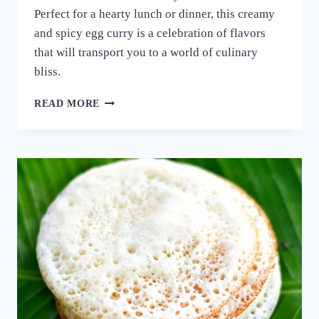
Perfect for a hearty lunch or dinner, this creamy
and spicy egg curry is a celebration of flavors
that will transport you to a world of culinary
bliss.
നാവിൽ
READ MORE
വെള്ളമൂറും
മുട്ട
കറി!
ഈ
ചേരുവ
കൂടി
ചേർത്ത്
മുട്ട
കറി
ഉണ്ടാക്കി
നോക്കൂ;
10
മിനുട്ടിൽ
മുട്ട