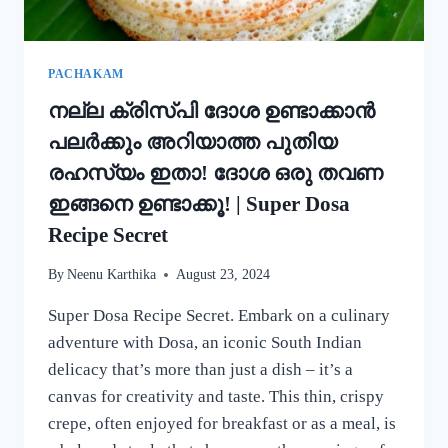
കറി
റെഡി!!
|
SIMPLE
PACHAKAM
EGG
നല്ല ക്രിസ്‌പി ദോശ ഉണ്ടാക്കാൻ
CURRY
RECIPE
പലർക്കും അറിയാത്ത പുതിയ
രഹസ്യം ഇതാ! ദോശ ഒരു തവണ
ഇങ്ങനെ ഉണ്ടാക്കൂ! | Super Dosa
Recipe Secret
By
Neenu Karthika
August 23, 2024
Super Dosa Recipe Secret. Embark on a culinary
adventure with Dosa, an iconic South Indian
delicacy that’s more than just a dish – it’s a
canvas for creativity and taste. This thin, crispy
crepe, often enjoyed for breakfast or as a meal, is