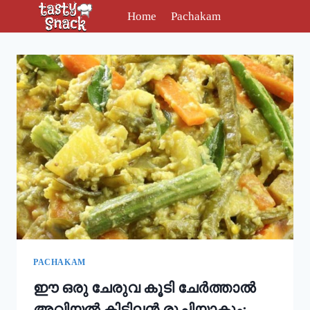
Skip
Home
Pachakam
to
content
PACHAKAM
ഈ ഒരു ചേരുവ കൂടി ചേർത്താൽ
അവിയൽ കിടിലൻ രുചിയാകും;