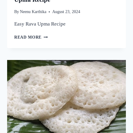
By
Neenu Karthika
August 23, 2024
Easy Rava Upma Recipe
ഒരു
READ MORE
രക്ഷയില്ല,
ഉപ്പുമാവ്
ഇതുപോലെ
ഉണ്ടാക്കിയാൽ
വീണ്ടും
വീണ്ടും
കഴിക്കാൻ
തോന്നും!
അത്രയും
രുചിയാണേ!
|
EASY
RAVA
UPMA
RECIPE