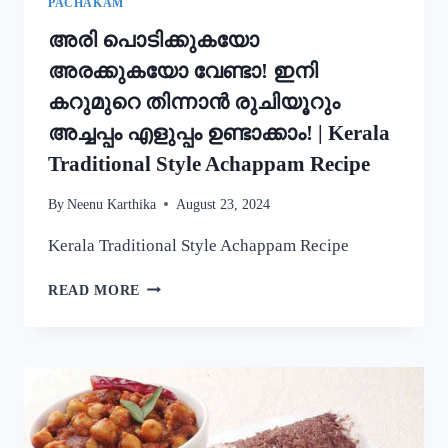
PACHAKAM
അരി പൊടിക്കുകയോ
അരക്കുകയോ വേണ്ടാ! ഇനി
കറുമുറെ തിന്നാൻ രുചിയൂറും
അച്ചപ്പം എളുപ്പം ഉണ്ടാക്കാം! | Kerala
Traditional Style Achappam Recipe
By
Neenu Karthika
August 23, 2024
Kerala Traditional Style Achappam Recipe
അരി
READ MORE
പൊടിക്കുകയോ
അരക്കുകയോ
വേണ്ടാ!
ഇനി
കറുമുറെ
തിന്നാൻ
രുചിയൂറും