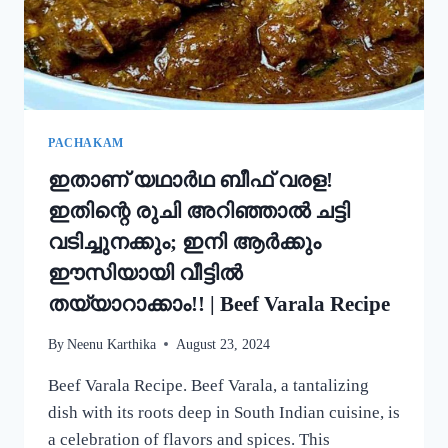
ഒരു
റാഗി
പുട്ട്!
|
SPECIAL
RAGI
PUTTU
PACHAKAM
RECIPE
ഇതാണ് യഥാർഥ ബീഫ് വരള!
ഇതിന്റെ രുചി അറിഞ്ഞാൽ ചട്ടി
വടിച്ചുനക്കും; ഇനി ആർക്കും
ഈസിയായി വീട്ടിൽ
തയ്യാറാക്കാം!! | Beef Varala Recipe
By
Neenu Karthika
August 23, 2024
Beef Varala Recipe. Beef Varala, a tantalizing
dish with its roots deep in South Indian cuisine, is
a celebration of flavors and spices. This