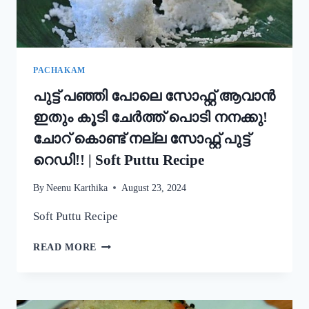
STYLE
EASY
APPAM
RECIPE
PACHAKAM
പുട്ട് പഞ്ഞി പോലെ സോഫ്റ്റ് ആവാൻ
ഇതും കൂടി ചേർത്ത് പൊടി നനക്കു!
ചോറ് കൊണ്ട് നല്ല സോഫ്റ്റ് പുട്ട്
റെഡി!! | Soft Puttu Recipe
By
Neenu Karthika
August 23, 2024
Soft Puttu Recipe
പുട്ട്
READ MORE
പഞ്ഞി
പോലെ
സോഫ്റ്റ്
ആവാൻ