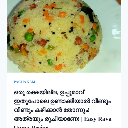
ഇതും
കൂടി
ചേർത്ത്
പൊടി
നനക്കു!
ചോറ്
കൊണ്ട്
നല്ല
സോഫ്റ്റ്
പുട്ട്
റെഡി!!
|
SOFT
PUTTU
PACHAKAM
RECIPE
ഒരു രക്ഷയില്ല, ഉപ്പുമാവ്
ഇതുപോലെ ഉണ്ടാക്കിയാൽ വീണ്ടും
വീണ്ടും കഴിക്കാൻ തോന്നും!
അത്രയും രുചിയാണേ! | Easy Rava
Upma Recipe