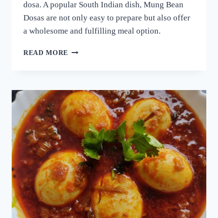
dosa. A popular South Indian dish, Mung Bean
Dosas are not only easy to prepare but also offer
a wholesome and fulfilling meal option.
ദോശക്ക്
READ MORE
ഇനി
ഉഴുന്ന്
വേണ്ട!
ചെറുപയർ
കൊണ്ട്
ഒരു
കിടിലൻ
ദോശ;
5
മിനുട്ടിൽ
നല്ല
സോഫ്റ്റ്
ദോശ
റെഡി!!
|
SPECIAL