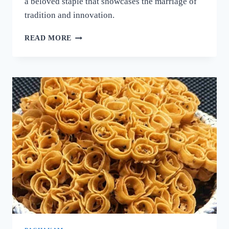
a beloved staple that showcases the marriage of
tradition and innovation.
നല്ല
READ MORE
ക്രിസ്‌പി
ദോശ
ഉണ്ടാക്കാൻ
പലർക്കും
അറിയാത്ത
പുതിയ
രഹസ്യം
ഇതാ!
ദോശ
ഒരു
തവണ
ഇങ്ങനെ
ഉണ്ടാക്കൂ!
|
SUPER
DOSA
RECIPE
SECRET