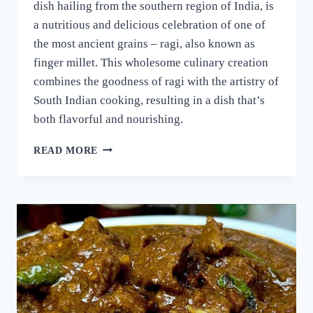
dish hailing from the southern region of India, is
a nutritious and delicious celebration of one of
the most ancient grains – ragi, also known as
finger millet. This wholesome culinary creation
combines the goodness of ragi with the artistry of
South Indian cooking, resulting in a dish that’s
both flavorful and nourishing.
റാഗി
READ MORE
പുട്ട്
സോഫ്റ്റ്
ആകാനും
രുചി
കൂടാനും
ഈ
ഒരു
പൊടികൈ
ചെയ്യൂ!
പഞ്ഞിക്കെട്ട്
പോലെ