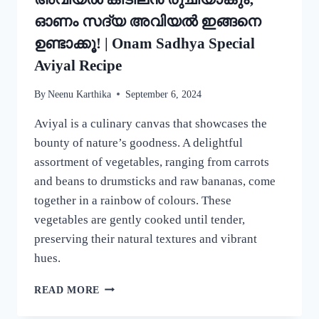
ഓണം സദ്യ അവിയൽ ഇങ്ങനെ
ഉണ്ടാക്കൂ! | Onam Sadhya Special
Aviyal Recipe
By
Neenu Karthika
September 6, 2024
Aviyal is a culinary canvas that showcases the
bounty of nature’s goodness. A delightful
assortment of vegetables, ranging from carrots
and beans to drumsticks and raw bananas, come
together in a rainbow of colours. These
vegetables are gently cooked until tender,
preserving their natural textures and vibrant
hues.
ഈ
READ MORE
ഒരു
ചേരുവ