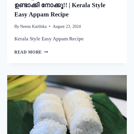
ഉണ്ടാക്കി നോക്കൂ!! | Kerala Style
Easy Appam Recipe
By
Neenu Karthika
August 23, 2024
Kerala Style Easy Appam Recipe
യീസ്റ്റ്
READ MORE
ചേർകാതെ
തന്നെ
നല്ല
പഞ്ഞിപോലെ
സോഫ്റ്റ്
ആയ
പാലപ്പം
കിട്ടാൻ
ഇതുപോലെ
ഉണ്ടാക്കി
നോക്കൂ!!
|
KERALA