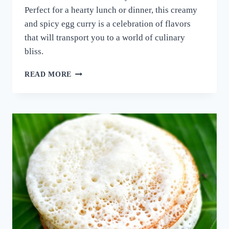
Perfect for a hearty lunch or dinner, this creamy
and spicy egg curry is a celebration of flavors
that will transport you to a world of culinary
bliss.
നാവിൽ
READ MORE
വെള്ളമൂറും
മുട്ട
കറി!
ഈ
ചേരുവ
കൂടി
ചേർത്ത്
മുട്ട
കറി
ഉണ്ടാക്കി
നോക്കൂ;
10
മിനുട്ടിൽ
മുട്ട