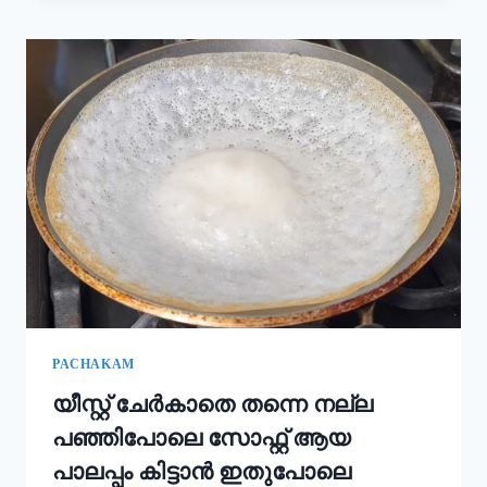
കൂടി
ചേർത്താൽ
അവിയൽ
കിടിലൻ
രുചിയാകും;
ഓണം
സദ്യ
അവിയൽ
ഇങ്ങനെ
ഉണ്ടാക്കൂ!
|
ONAM
SADHYA
SPECIAL
AVIYAL
RECIPE
PACHAKAM
യീസ്റ്റ് ചേർകാതെ തന്നെ നല്ല
പഞ്ഞിപോലെ സോഫ്റ്റ് ആയ
പാലപ്പം കിട്ടാൻ ഇതുപോലെ