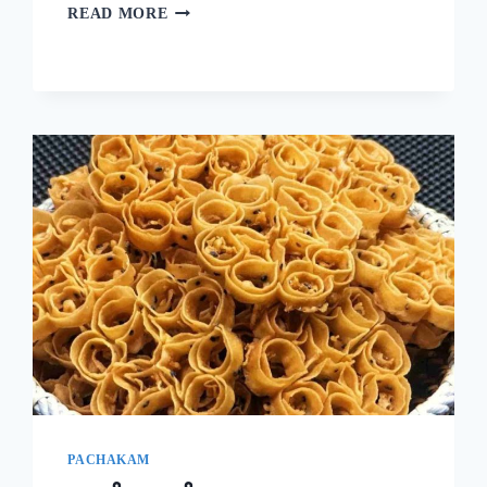
ദോശക്ക്
READ MORE
ഇനി
ഉഴുന്ന്
വേണ്ട!
ചെറുപയർ
കൊണ്ട്
ഒരു
കിടിലൻ
ദോശ;
5
മിനുട്ടിൽ
നല്ല
സോഫ്റ്റ്
ദോശ
റെഡി!!
|
SPECIAL
MUNG
BEAN
DOSA
PACHAKAM
RECIPE