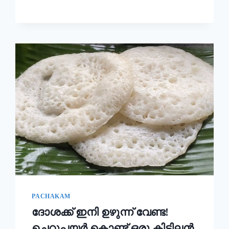
ഉണ്ടാക്കി
നോക്കൂ!!
|
KERALA
STYLE
EASY
APPAM
RECIPE
PACHAKAM
ദോശക്ക് ഇനി ഉഴുന്ന് വേണ്ട!
ചെറുപയർ കൊണ്ട് ഒരു കിടിലൻ