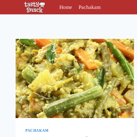
Skip
Home
Pachakam
to
content
PACHAKAM