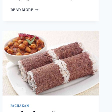
നാവിൽ
READ MORE
വെള്ളമൂറും
മുട്ട
കറി!
ഈ
ചേരുവ
കൂടി
ചേർത്ത്
മുട്ട
കറി
ഉണ്ടാക്കി
നോക്കൂ;
10
മിനുട്ടിൽ
മുട്ട
കറി
റെഡി!!
|
SIMPLE
PACHAKAM
EGG