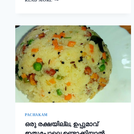
READ MORE
ഒരു
ചേരുവ
കൂടി
ചേർത്താൽ
അവിയൽ
കിടിലൻ
രുചിയാകും;
ഓണം
സദ്യ
അവിയൽ
ഇങ്ങനെ
ഉണ്ടാക്കൂ!
|
ONAM
SADHYA
SPECIAL
AVIYAL
RECIPE
PACHAKAM
ഒരു രക്ഷയില്ല, ഉപ്പുമാവ്
ഇതുപോലെ ഉണ്ടാക്കിയാൽ