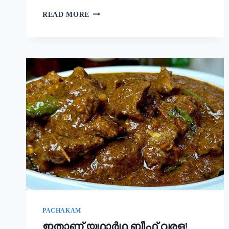
നല്ല
READ MORE
ക്രിസ്‌പി
ദോശ
ഉണ്ടാക്കാൻ
പലർക്കും
അറിയാത്ത
പുതിയ
രഹസ്യം
ഇതാ!
ദോശ
ഒരു
തവണ
ഇങ്ങനെ
ഉണ്ടാക്കൂ!
|
SUPER
DOSA
RECIPE
SECRET
PACHAKAM
ഇതാണ് യഥാർഥ ബീഫ് വരള!