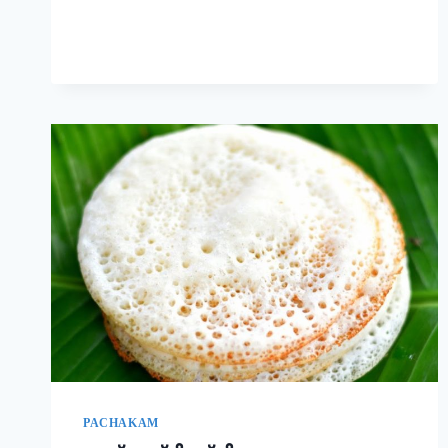
രുചിയാണേ!
|
EASY
RAVA
UPMA
RECIPE
PACHAKAM