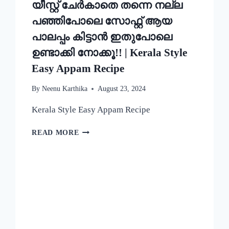
യീസ്റ്റ് ചേർകാതെ തന്നെ നല്ല
പഞ്ഞിപോലെ സോഫ്റ്റ് ആയ
പാലപ്പം കിട്ടാൻ ഇതുപോലെ
ഉണ്ടാക്കി നോക്കൂ!! | Kerala Style
Easy Appam Recipe
By
Neenu Karthika
August 23, 2024
Kerala Style Easy Appam Recipe
യീസ്റ്റ്
READ MORE
ചേർകാതെ
തന്നെ
നല്ല
പഞ്ഞിപോലെ
സോഫ്റ്റ്
ആയ
പാലപ്പം
കിട്ടാൻ
ഇതുപോലെ