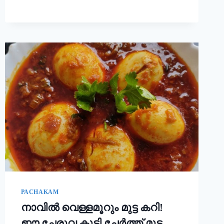
ചോറ്
കൊണ്ട്
നല്ല
സോഫ്റ്റ്
പുട്ട്
റെഡി!!
|
SOFT
PUTTU
RECIPE
PACHAKAM
നാവിൽ വെള്ളമൂറും മുട്ട കറി!
ഈ ചേരുവ കൂടി ചേർത്ത് മുട്ട