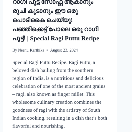
റാഗി പുട്ട് സോഫ്റ്റ് ആകാനും
CURRY
RECIPE
രുചി കൂടാനും ഈ ഒരു
പൊടികൈ ചെയ്യൂ!
പഞ്ഞിക്കെട്ട് പോലെ ഒരു റാഗി
പുട്ട്! | Special Ragi Puttu Recipe
By
Neenu Karthika
August 23, 2024
Special Ragi Puttu Recipe. Ragi Puttu, a
beloved dish hailing from the southern
region of India, is a nutritious and delicious
celebration of one of the most ancient grains
– ragi, also known as finger millet. This
wholesome culinary creation combines the
goodness of ragi with the artistry of South
Indian cooking, resulting in a dish that’s both
flavorful and nourishing.