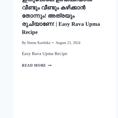
വീണ്ടും വീണ്ടും കഴിക്കാൻ
തോന്നും! അത്രയും
രുചിയാണേ! | Easy Rava Upma
Recipe
By
Neenu Karthika
August 23, 2024
Easy Rava Upma Recipe
ഒരു
READ MORE
രക്ഷയില്ല,
ഉപ്പുമാവ്
ഇതുപോലെ
ഉണ്ടാക്കിയാൽ
വീണ്ടും
വീണ്ടും
കഴിക്കാൻ
തോന്നും!
അത്രയും