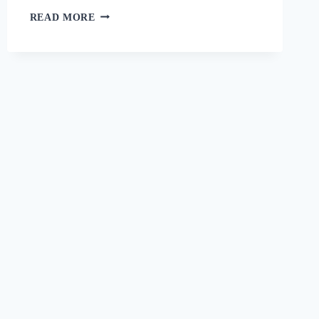
റാഗി
READ MORE
പുട്ട്
സോഫ്റ്റ്
ആകാനും
രുചി
കൂടാനും
ഈ
ഒരു
പൊടികൈ
ചെയ്യൂ!
പഞ്ഞിക്കെട്ട്
പോലെ
ഒരു
റാഗി
പുട്ട്!
|
SPECIAL
RAGI
PUTTU
RECIPE