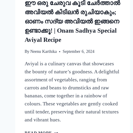
ഈ ഒരു ചേരുവ കൂടി ചേർത്താൽ
അവിയൽ കിടിലൻ രുചിയാകും;
ഓണം സദ്യ അവിയൽ ഇങ്ങനെ
ഉണ്ടാക്കൂ! | Onam Sadhya Special
Aviyal Recipe
By
Neenu Karthika
September 6, 2024
Aviyal is a culinary canvas that showcases
the bounty of nature’s goodness. A delightful
assortment of vegetables, ranging from
carrots and beans to drumsticks and raw
bananas, come together in a rainbow of
colours. These vegetables are gently cooked
until tender, preserving their natural textures
and vibrant hues.
ഈ