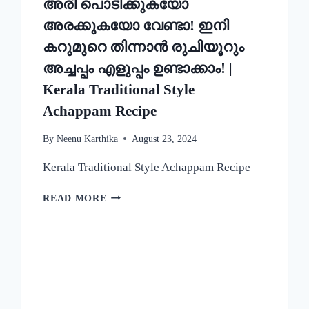
അരി പൊടിക്കുകയോ
അരക്കുകയോ വേണ്ടാ! ഇനി
കറുമുറെ തിന്നാൻ രുചിയൂറും
അച്ചപ്പം എളുപ്പം ഉണ്ടാക്കാം! |
Kerala Traditional Style
Achappam Recipe
By
Neenu Karthika
August 23, 2024
Kerala Traditional Style Achappam Recipe
അരി
READ MORE
പൊടിക്കുകയോ
അരക്കുകയോ
വേണ്ടാ!
ഇനി
കറുമുറെ
തിന്നാൻ
രുചിയൂറും