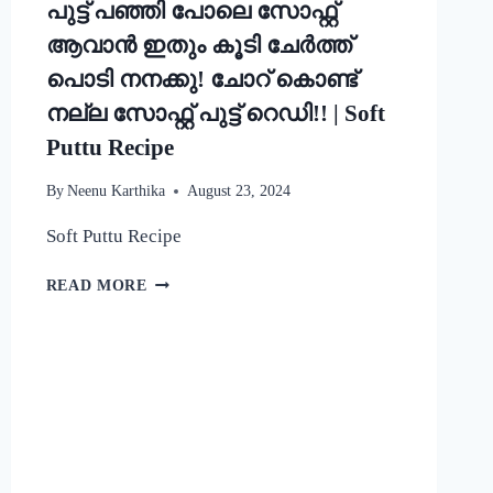
പുട്ട് പഞ്ഞി പോലെ സോഫ്റ്റ്
ആവാൻ ഇതും കൂടി ചേർത്ത്
പൊടി നനക്കു! ചോറ് കൊണ്ട്
നല്ല സോഫ്റ്റ് പുട്ട് റെഡി!! | Soft
Puttu Recipe
By
Neenu Karthika
August 23, 2024
Soft Puttu Recipe
പുട്ട്
READ MORE
പഞ്ഞി
പോലെ
സോഫ്റ്റ്
ആവാൻ
ഇതും
കൂടി
ചേർത്ത്
പൊടി
നനക്കു!