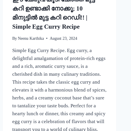
കറി ഉണ്ടാക്കി നോക്കൂ; 10
മിനുട്ടിൽ മുട്ട കറി റെഡി!! |
Simple Egg Curry Recipe
By
Neenu Karthika
August 23, 2024
Simple Egg Curry Recipe. Egg curry, a
delightful amalgamation of protein-rich eggs
and a rich, aromatic curry sauce, is a
cherished dish in many culinary traditions.
This recipe takes the classic egg curry and
elevates it with a harmonious blend of spices,
herbs, and a creamy coconut base that’s sure
to tantalize your taste buds. Perfect for a
hearty lunch or dinner, this creamy and spicy
egg curry is a celebration of flavors that will
transport you to a world of culinary bliss.