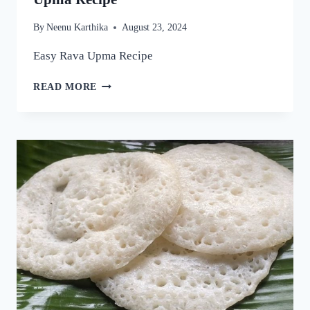
By
Neenu Karthika
August 23, 2024
Easy Rava Upma Recipe
ഒരു
READ MORE
രക്ഷയില്ല,
ഉപ്പുമാവ്
ഇതുപോലെ
ഉണ്ടാക്കിയാൽ
വീണ്ടും
വീണ്ടും
കഴിക്കാൻ
തോന്നും!
അത്രയും
രുചിയാണേ!
|
EASY
RAVA
UPMA
RECIPE