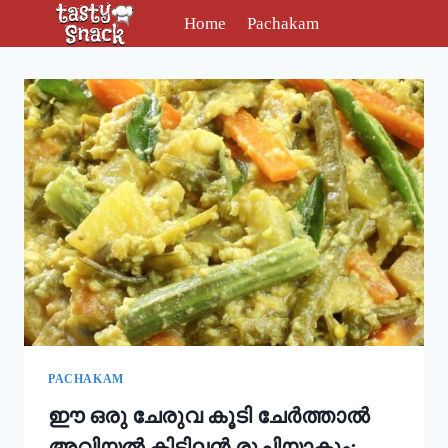
Skip
Home
Pachakam
to
content
PACHAKAM
ഈ ഒരു ചേരുവ കൂടി ചേർത്താൽ
അവിയൽ കിടിലൻ രുചിയാകും;