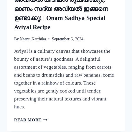
ഓണം സദ്യ അവിയൽ ഇങ്ങനെ
ഉണ്ടാക്കൂ! | Onam Sadhya Special
Aviyal Recipe
By
Neenu Karthika
September 6, 2024
Aviyal is a culinary canvas that showcases the
bounty of nature’s goodness. A delightful
assortment of vegetables, ranging from carrots
and beans to drumsticks and raw bananas, come
together in a rainbow of colours. These
vegetables are gently cooked until tender,
preserving their natural textures and vibrant
hues.
ഈ
READ MORE
ഒരു
ചേരുവ