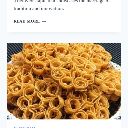
a beloved staple that showcases the marriage of
tradition and innovation.
നല്ല
READ MORE
ക്രിസ്‌പി
ദോശ
ഉണ്ടാക്കാൻ
പലർക്കും
അറിയാത്ത
പുതിയ
രഹസ്യം
ഇതാ!
ദോശ
ഒരു
തവണ
ഇങ്ങനെ
ഉണ്ടാക്കൂ!
|
SUPER
DOSA
RECIPE
SECRET