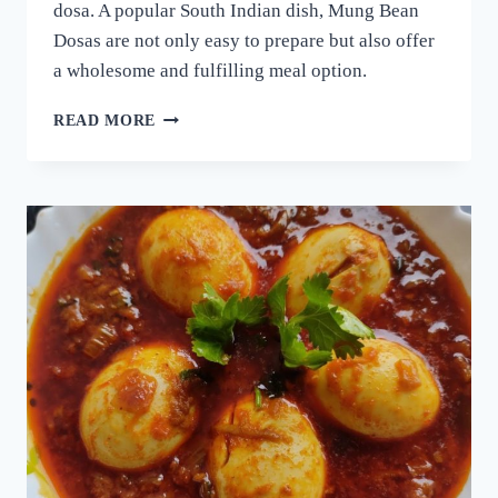
dosa. A popular South Indian dish, Mung Bean
Dosas are not only easy to prepare but also offer
a wholesome and fulfilling meal option.
ദോശക്ക്
READ MORE
ഇനി
ഉഴുന്ന്
വേണ്ട!
ചെറുപയർ
കൊണ്ട്
ഒരു
കിടിലൻ
ദോശ;
5
മിനുട്ടിൽ
നല്ല
സോഫ്റ്റ്
ദോശ
റെഡി!!
|
SPECIAL