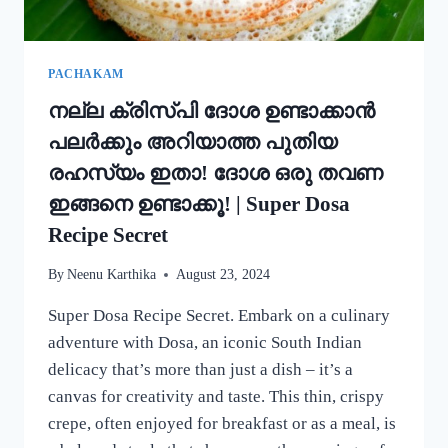
കറി
റെഡി!!
|
SIMPLE
PACHAKAM
EGG
നല്ല ക്രിസ്‌പി ദോശ ഉണ്ടാക്കാൻ
CURRY
RECIPE
പലർക്കും അറിയാത്ത പുതിയ
രഹസ്യം ഇതാ! ദോശ ഒരു തവണ
ഇങ്ങനെ ഉണ്ടാക്കൂ! | Super Dosa
Recipe Secret
By
Neenu Karthika
August 23, 2024
Super Dosa Recipe Secret. Embark on a culinary
adventure with Dosa, an iconic South Indian
delicacy that’s more than just a dish – it’s a
canvas for creativity and taste. This thin, crispy
crepe, often enjoyed for breakfast or as a meal, is