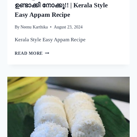
ഉണ്ടാക്കി നോക്കൂ!! | Kerala Style
Easy Appam Recipe
By
Neenu Karthika
August 23, 2024
Kerala Style Easy Appam Recipe
യീസ്റ്റ്
READ MORE
ചേർകാതെ
തന്നെ
നല്ല
പഞ്ഞിപോലെ
സോഫ്റ്റ്
ആയ
പാലപ്പം
കിട്ടാൻ
ഇതുപോലെ
ഉണ്ടാക്കി
നോക്കൂ!!
|
KERALA