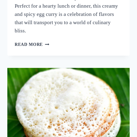
Perfect for a hearty lunch or dinner, this creamy
and spicy egg curry is a celebration of flavors
that will transport you to a world of culinary
bliss.
നാവിൽ
READ MORE
വെള്ളമൂറും
മുട്ട
കറി!
ഈ
ചേരുവ
കൂടി
ചേർത്ത്
മുട്ട
കറി
ഉണ്ടാക്കി
നോക്കൂ;
10
മിനുട്ടിൽ
മുട്ട