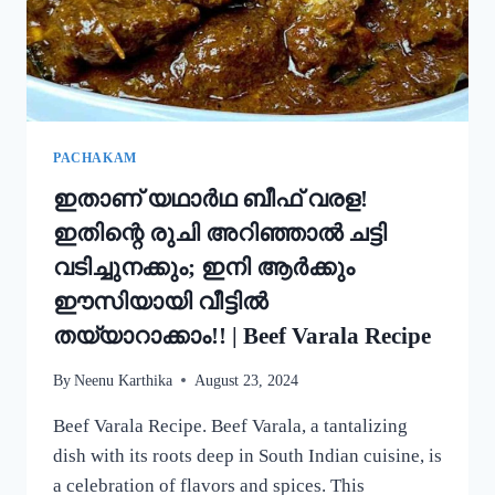
ഒരു
റാഗി
പുട്ട്!
|
SPECIAL
RAGI
PUTTU
PACHAKAM
RECIPE
ഇതാണ് യഥാർഥ ബീഫ് വരള!
ഇതിന്റെ രുചി അറിഞ്ഞാൽ ചട്ടി
വടിച്ചുനക്കും; ഇനി ആർക്കും
ഈസിയായി വീട്ടിൽ
തയ്യാറാക്കാം!! | Beef Varala Recipe
By
Neenu Karthika
August 23, 2024
Beef Varala Recipe. Beef Varala, a tantalizing
dish with its roots deep in South Indian cuisine, is
a celebration of flavors and spices. This