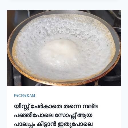
കൂടി
ചേർത്താൽ
അവിയൽ
കിടിലൻ
രുചിയാകും;
ഓണം
സദ്യ
അവിയൽ
ഇങ്ങനെ
ഉണ്ടാക്കൂ!
|
ONAM
SADHYA
SPECIAL
AVIYAL
RECIPE
PACHAKAM
യീസ്റ്റ് ചേർകാതെ തന്നെ നല്ല
പഞ്ഞിപോലെ സോഫ്റ്റ് ആയ
പാലപ്പം കിട്ടാൻ ഇതുപോലെ