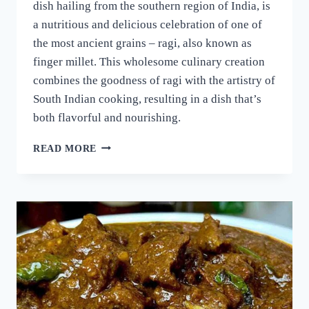
dish hailing from the southern region of India, is
a nutritious and delicious celebration of one of
the most ancient grains – ragi, also known as
finger millet. This wholesome culinary creation
combines the goodness of ragi with the artistry of
South Indian cooking, resulting in a dish that’s
both flavorful and nourishing.
റാഗി
READ MORE
പുട്ട്
സോഫ്റ്റ്
ആകാനും
രുചി
കൂടാനും
ഈ
ഒരു
പൊടികൈ
ചെയ്യൂ!
പഞ്ഞിക്കെട്ട്
പോലെ