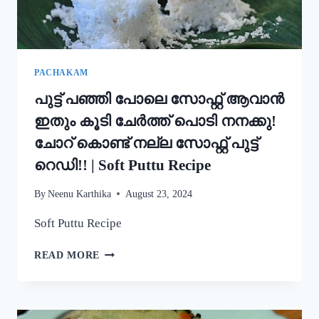
STYLE
EASY
APPAM
RECIPE
PACHAKAM
പുട്ട് പഞ്ഞി പോലെ സോഫ്റ്റ് ആവാൻ
ഇതും കൂടി ചേർത്ത് പൊടി നനക്കു!
ചോറ് കൊണ്ട് നല്ല സോഫ്റ്റ് പുട്ട്
റെഡി!! | Soft Puttu Recipe
By
Neenu Karthika
August 23, 2024
Soft Puttu Recipe
പുട്ട്
READ MORE
പഞ്ഞി
പോലെ
സോഫ്റ്റ്
ആവാൻ