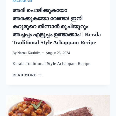
PACHAKAM
അരി പൊടിക്കുകയോ
അരക്കുകയോ വേണ്ടാ! ഇനി
കറുമുറെ തിന്നാൻ രുചിയൂറും
അച്ചപ്പം എളുപ്പം ഉണ്ടാക്കാം! | Kerala
Traditional Style Achappam Recipe
By
Neenu Karthika
August 23, 2024
Kerala Traditional Style Achappam Recipe
അരി
READ MORE
പൊടിക്കുകയോ
അരക്കുകയോ
വേണ്ടാ!
ഇനി
കറുമുറെ
തിന്നാൻ
രുചിയൂറും