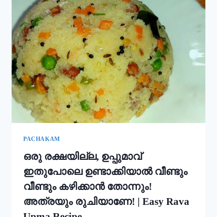
ഇതും
കൂടി
ചേർത്ത്
പൊടി
നനക്കു!
ചോറ്
കൊണ്ട്
നല്ല
സോഫ്റ്റ്
പുട്ട്
റെഡി!!
|
SOFT
PUTTU
PACHAKAM
RECIPE
ഒരു രക്ഷയില്ല, ഉപ്പുമാവ്
ഇതുപോലെ ഉണ്ടാക്കിയാൽ വീണ്ടും
വീണ്ടും കഴിക്കാൻ തോന്നും!
അത്രയും രുചിയാണേ! | Easy Rava
Upma Recipe