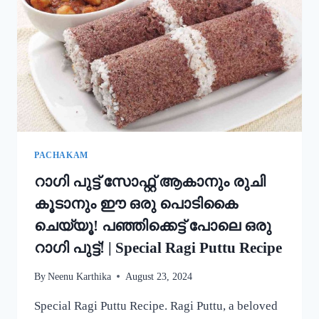
അച്ചപ്പം
എളുപ്പം
ഉണ്ടാക്കാം!
|
KERALA
TRADITIONAL
STYLE
ACHAPPAM
RECIPE
PACHAKAM
റാഗി പുട്ട് സോഫ്റ്റ് ആകാനും രുചി
കൂടാനും ഈ ഒരു പൊടികൈ
ചെയ്യൂ! പഞ്ഞിക്കെട്ട് പോലെ ഒരു
റാഗി പുട്ട്! | Special Ragi Puttu Recipe
By
Neenu Karthika
August 23, 2024
Special Ragi Puttu Recipe. Ragi Puttu, a beloved