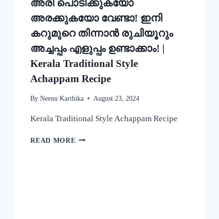
അരി പൊടിക്കുകയോ
അരക്കുകയോ വേണ്ടാ! ഇനി
കറുമുറെ തിന്നാൻ രുചിയൂറും
അച്ചപ്പം എളുപ്പം ഉണ്ടാക്കാം! |
Kerala Traditional Style
Achappam Recipe
By
Neenu Karthika
August 23, 2024
Kerala Traditional Style Achappam Recipe
അരി
READ MORE
പൊടിക്കുകയോ
അരക്കുകയോ
വേണ്ടാ!
ഇനി
കറുമുറെ
തിന്നാൻ
രുചിയൂറും