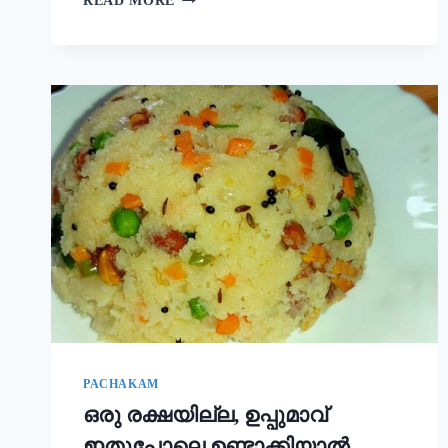
READ MORE
ഒരു
ചേരുവ
കൂടി
ചേർത്താൽ
അവിയൽ
കിടിലൻ
രുചിയാകും;
ഓണം
സദ്യ
അവിയൽ
ഇങ്ങനെ
ഉണ്ടാക്കൂ!
|
ONAM
SADHYA
SPECIAL
AVIYAL
RECIPE
PACHAKAM
ഒരു രക്ഷയില്ല, ഉപ്പുമാവ്
ഇതുപോലെ ഉണ്ടാക്കിയാൽ