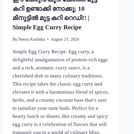
കറി ഉണ്ടാക്കി നോക്കൂ; 10
മിനുട്ടിൽ മുട്ട കറി റെഡി!! |
Simple Egg Curry Recipe
By
Neenu Karthika
August 23, 2024
Simple Egg Curry Recipe. Egg curry, a
delightful amalgamation of protein-rich eggs
and a rich, aromatic curry sauce, is a
cherished dish in many culinary traditions.
This recipe takes the classic egg curry and
elevates it with a harmonious blend of spices,
herbs, and a creamy coconut base that’s sure
to tantalize your taste buds. Perfect for a
hearty lunch or dinner, this creamy and spicy
egg curry is a celebration of flavors that will
transport you to a world of culinary bliss.