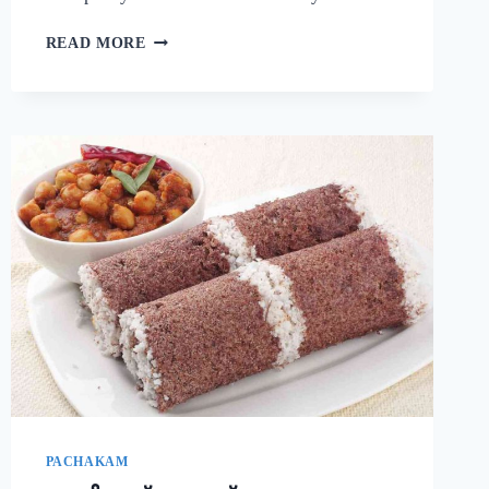
നാവിൽ
READ MORE
വെള്ളമൂറും
മുട്ട
കറി!
ഈ
ചേരുവ
കൂടി
ചേർത്ത്
മുട്ട
കറി
ഉണ്ടാക്കി
നോക്കൂ;
10
മിനുട്ടിൽ
മുട്ട
കറി
റെഡി!!
|
SIMPLE
PACHAKAM
EGG