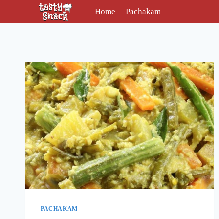
Skip
Home
Pachakam
to
content
PACHAKAM