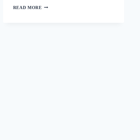
റാഗി
READ MORE
പുട്ട്
സോഫ്റ്റ്
ആകാനും
രുചി
കൂടാനും
ഈ
ഒരു
പൊടികൈ
ചെയ്യൂ!
പഞ്ഞിക്കെട്ട്
പോലെ
ഒരു
റാഗി
പുട്ട്!
|
SPECIAL
RAGI
PUTTU
RECIPE