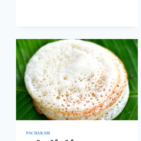
രുചിയാണേ!
|
EASY
RAVA
UPMA
RECIPE
PACHAKAM