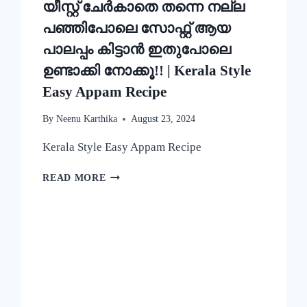
യീസ്റ്റ് ചേർകാതെ തന്നെ നല്ല
പഞ്ഞിപോലെ സോഫ്റ്റ് ആയ
പാലപ്പം കിട്ടാൻ ഇതുപോലെ
ഉണ്ടാക്കി നോക്കൂ!! | Kerala Style
Easy Appam Recipe
By
Neenu Karthika
August 23, 2024
Kerala Style Easy Appam Recipe
യീസ്റ്റ്
READ MORE
ചേർകാതെ
തന്നെ
നല്ല
പഞ്ഞിപോലെ
സോഫ്റ്റ്
ആയ
പാലപ്പം
കിട്ടാൻ
ഇതുപോലെ