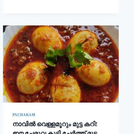
ചോറ്
കൊണ്ട്
നല്ല
സോഫ്റ്റ്
പുട്ട്
റെഡി!!
|
SOFT
PUTTU
RECIPE
PACHAKAM
നാവിൽ വെള്ളമൂറും മുട്ട കറി!
ഈ ചേരുവ കൂടി ചേർത്ത് മുട്ട