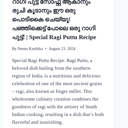
റാഗി പുട്ട് സോഫ്റ്റ് ആകാനും
CURRY
RECIPE
രുചി കൂടാനും ഈ ഒരു
പൊടികൈ ചെയ്യൂ!
പഞ്ഞിക്കെട്ട് പോലെ ഒരു റാഗി
പുട്ട്! | Special Ragi Puttu Recipe
By
Neenu Karthika
August 23, 2024
Special Ragi Puttu Recipe. Ragi Puttu, a
beloved dish hailing from the southern
region of India, is a nutritious and delicious
celebration of one of the most ancient grains
– ragi, also known as finger millet. This
wholesome culinary creation combines the
goodness of ragi with the artistry of South
Indian cooking, resulting in a dish that’s both
flavorful and nourishing.