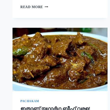
നല്ല
READ MORE
ക്രിസ്‌പി
ദോശ
ഉണ്ടാക്കാൻ
പലർക്കും
അറിയാത്ത
പുതിയ
രഹസ്യം
ഇതാ!
ദോശ
ഒരു
തവണ
ഇങ്ങനെ
ഉണ്ടാക്കൂ!
|
SUPER
DOSA
RECIPE
SECRET
PACHAKAM
ഇതാണ് യഥാർഥ ബീഫ് വരള!