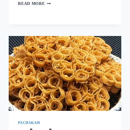
ദോശക്ക്
READ MORE
ഇനി
ഉഴുന്ന്
വേണ്ട!
ചെറുപയർ
കൊണ്ട്
ഒരു
കിടിലൻ
ദോശ;
5
മിനുട്ടിൽ
നല്ല
സോഫ്റ്റ്
ദോശ
റെഡി!!
|
SPECIAL
MUNG
BEAN
DOSA
PACHAKAM
RECIPE