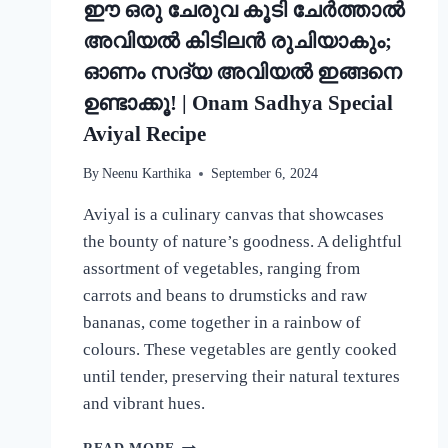
ഈ ഒരു ചേരുവ കൂടി ചേർത്താൽ
അവിയൽ കിടിലൻ രുചിയാകും;
ഓണം സദ്യ അവിയൽ ഇങ്ങനെ
ഉണ്ടാക്കൂ! | Onam Sadhya Special
Aviyal Recipe
By
Neenu Karthika
September 6, 2024
Aviyal is a culinary canvas that showcases
the bounty of nature’s goodness. A delightful
assortment of vegetables, ranging from
carrots and beans to drumsticks and raw
bananas, come together in a rainbow of
colours. These vegetables are gently cooked
until tender, preserving their natural textures
and vibrant hues.
ഈ