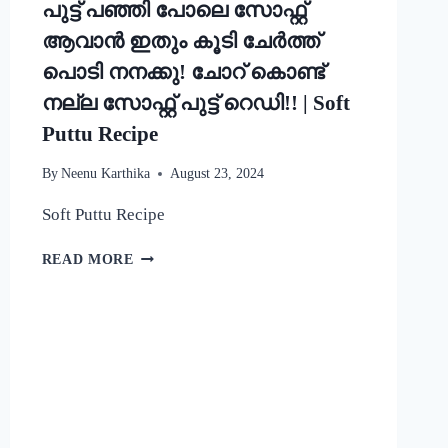
പുട്ട് പഞ്ഞി പോലെ സോഫ്റ്റ്
ആവാൻ ഇതും കൂടി ചേർത്ത്
പൊടി നനക്കു! ചോറ് കൊണ്ട്
നല്ല സോഫ്റ്റ് പുട്ട് റെഡി!! | Soft
Puttu Recipe
By
Neenu Karthika
August 23, 2024
Soft Puttu Recipe
പുട്ട്
READ MORE
പഞ്ഞി
പോലെ
സോഫ്റ്റ്
ആവാൻ
ഇതും
കൂടി
ചേർത്ത്
പൊടി
നനക്കു!