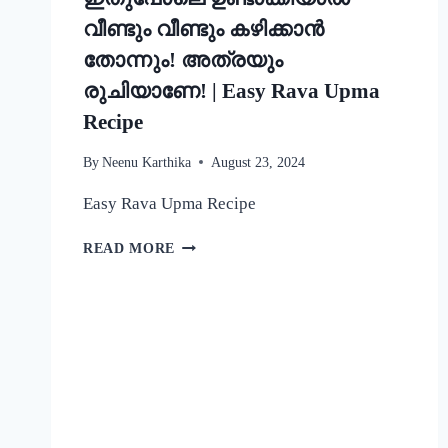
വീണ്ടും വീണ്ടും കഴിക്കാൻ
തോന്നും! അത്രയും
രുചിയാണേ! | Easy Rava Upma
Recipe
By
Neenu Karthika
August 23, 2024
Easy Rava Upma Recipe
ഒരു
READ MORE
രക്ഷയില്ല,
ഉപ്പുമാവ്
ഇതുപോലെ
ഉണ്ടാക്കിയാൽ
വീണ്ടും
വീണ്ടും
കഴിക്കാൻ
തോന്നും!
അത്രയും