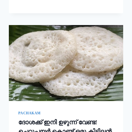
ഉണ്ടാക്കി
നോക്കൂ!!
|
KERALA
STYLE
EASY
APPAM
RECIPE
PACHAKAM
ദോശക്ക് ഇനി ഉഴുന്ന് വേണ്ട!
ചെറുപയർ കൊണ്ട് ഒരു കിടിലൻ