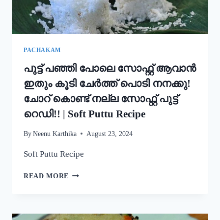
STYLE
EASY
APPAM
RECIPE
PACHAKAM
പുട്ട് പഞ്ഞി പോലെ സോഫ്റ്റ് ആവാൻ
ഇതും കൂടി ചേർത്ത് പൊടി നനക്കു!
ചോറ് കൊണ്ട് നല്ല സോഫ്റ്റ് പുട്ട്
റെഡി!! | Soft Puttu Recipe
By
Neenu Karthika
August 23, 2024
Soft Puttu Recipe
പുട്ട്
READ MORE
പഞ്ഞി
പോലെ
സോഫ്റ്റ്
ആവാൻ