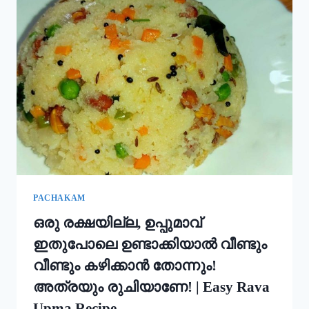
ഇതും
കൂടി
ചേർത്ത്
പൊടി
നനക്കു!
ചോറ്
കൊണ്ട്
നല്ല
സോഫ്റ്റ്
പുട്ട്
റെഡി!!
|
SOFT
PUTTU
PACHAKAM
RECIPE
ഒരു രക്ഷയില്ല, ഉപ്പുമാവ്
ഇതുപോലെ ഉണ്ടാക്കിയാൽ വീണ്ടും
വീണ്ടും കഴിക്കാൻ തോന്നും!
അത്രയും രുചിയാണേ! | Easy Rava
Upma Recipe