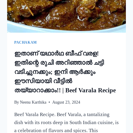
ഒരു
റാഗി
പുട്ട്!
|
SPECIAL
RAGI
PUTTU
PACHAKAM
RECIPE
ഇതാണ് യഥാർഥ ബീഫ് വരള!
ഇതിന്റെ രുചി അറിഞ്ഞാൽ ചട്ടി
വടിച്ചുനക്കും; ഇനി ആർക്കും
ഈസിയായി വീട്ടിൽ
തയ്യാറാക്കാം!! | Beef Varala Recipe
By
Neenu Karthika
August 23, 2024
Beef Varala Recipe. Beef Varala, a tantalizing
dish with its roots deep in South Indian cuisine, is
a celebration of flavors and spices. This