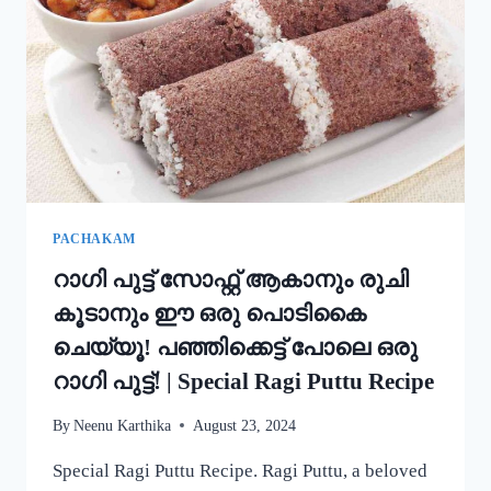
അച്ചപ്പം
എളുപ്പം
ഉണ്ടാക്കാം!
|
KERALA
TRADITIONAL
STYLE
ACHAPPAM
RECIPE
PACHAKAM
റാഗി പുട്ട് സോഫ്റ്റ് ആകാനും രുചി
കൂടാനും ഈ ഒരു പൊടികൈ
ചെയ്യൂ! പഞ്ഞിക്കെട്ട് പോലെ ഒരു
റാഗി പുട്ട്! | Special Ragi Puttu Recipe
By
Neenu Karthika
August 23, 2024
Special Ragi Puttu Recipe. Ragi Puttu, a beloved