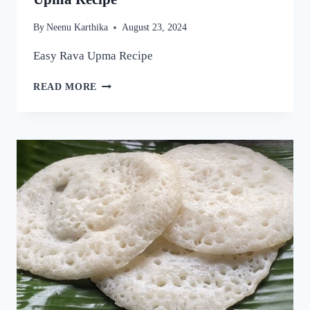
By
Neenu Karthika
August 23, 2024
Easy Rava Upma Recipe
ഒരു
READ MORE
രക്ഷയില്ല,
ഉപ്പുമാവ്
ഇതുപോലെ
ഉണ്ടാക്കിയാൽ
വീണ്ടും
വീണ്ടും
കഴിക്കാൻ
തോന്നും!
അത്രയും
രുചിയാണേ!
|
EASY
RAVA
UPMA
RECIPE