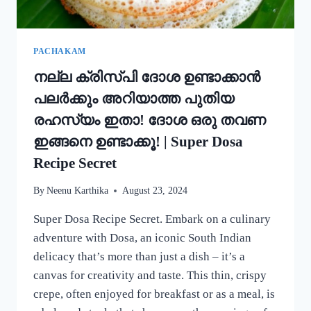
കറി
റെഡി!!
|
SIMPLE
PACHAKAM
EGG
നല്ല ക്രിസ്‌പി ദോശ ഉണ്ടാക്കാൻ
CURRY
RECIPE
പലർക്കും അറിയാത്ത പുതിയ
രഹസ്യം ഇതാ! ദോശ ഒരു തവണ
ഇങ്ങനെ ഉണ്ടാക്കൂ! | Super Dosa
Recipe Secret
By
Neenu Karthika
August 23, 2024
Super Dosa Recipe Secret. Embark on a culinary
adventure with Dosa, an iconic South Indian
delicacy that’s more than just a dish – it’s a
canvas for creativity and taste. This thin, crispy
crepe, often enjoyed for breakfast or as a meal, is