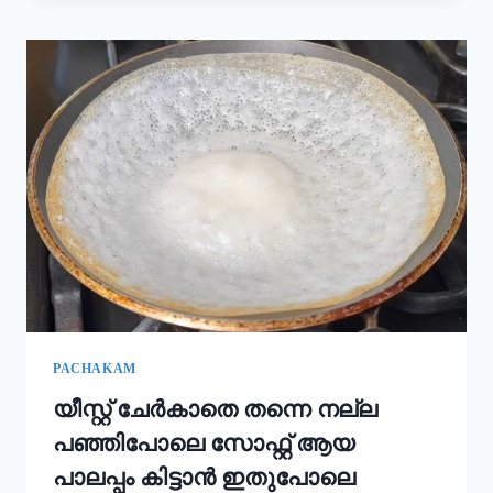
കൂടി
ചേർത്താൽ
അവിയൽ
കിടിലൻ
രുചിയാകും;
ഓണം
സദ്യ
അവിയൽ
ഇങ്ങനെ
ഉണ്ടാക്കൂ!
|
ONAM
SADHYA
SPECIAL
AVIYAL
RECIPE
PACHAKAM
യീസ്റ്റ് ചേർകാതെ തന്നെ നല്ല
പഞ്ഞിപോലെ സോഫ്റ്റ് ആയ
പാലപ്പം കിട്ടാൻ ഇതുപോലെ