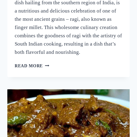
dish hailing from the southern region of India, is
a nutritious and delicious celebration of one of
the most ancient grains – ragi, also known as
finger millet. This wholesome culinary creation
combines the goodness of ragi with the artistry of
South Indian cooking, resulting in a dish that’s
both flavorful and nourishing.
റാഗി
READ MORE
പുട്ട്
സോഫ്റ്റ്
ആകാനും
രുചി
കൂടാനും
ഈ
ഒരു
പൊടികൈ
ചെയ്യൂ!
പഞ്ഞിക്കെട്ട്
പോലെ