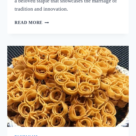
a beloved staple that showcases the marriage of
tradition and innovation.
നല്ല
READ MORE
ക്രിസ്‌പി
ദോശ
ഉണ്ടാക്കാൻ
പലർക്കും
അറിയാത്ത
പുതിയ
രഹസ്യം
ഇതാ!
ദോശ
ഒരു
തവണ
ഇങ്ങനെ
ഉണ്ടാക്കൂ!
|
SUPER
DOSA
RECIPE
SECRET