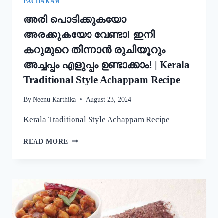
PACHAKAM
അരി പൊടിക്കുകയോ
അരക്കുകയോ വേണ്ടാ! ഇനി
കറുമുറെ തിന്നാൻ രുചിയൂറും
അച്ചപ്പം എളുപ്പം ഉണ്ടാക്കാം! | Kerala
Traditional Style Achappam Recipe
By
Neenu Karthika
August 23, 2024
Kerala Traditional Style Achappam Recipe
അരി
READ MORE
പൊടിക്കുകയോ
അരക്കുകയോ
വേണ്ടാ!
ഇനി
കറുമുറെ
തിന്നാൻ
രുചിയൂറും