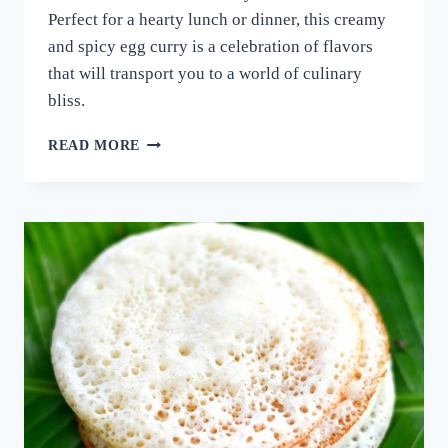
Perfect for a hearty lunch or dinner, this creamy
and spicy egg curry is a celebration of flavors
that will transport you to a world of culinary
bliss.
നാവിൽ
READ MORE
വെള്ളമൂറും
മുട്ട
കറി!
ഈ
ചേരുവ
കൂടി
ചേർത്ത്
മുട്ട
കറി
ഉണ്ടാക്കി
നോക്കൂ;
10
മിനുട്ടിൽ
മുട്ട