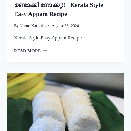
ഉണ്ടാക്കി നോക്കൂ!! | Kerala Style
Easy Appam Recipe
By
Neenu Karthika
August 23, 2024
Kerala Style Easy Appam Recipe
യീസ്റ്റ്
READ MORE
ചേർകാതെ
തന്നെ
നല്ല
പഞ്ഞിപോലെ
സോഫ്റ്റ്
ആയ
പാലപ്പം
കിട്ടാൻ
ഇതുപോലെ
ഉണ്ടാക്കി
നോക്കൂ!!
|
KERALA