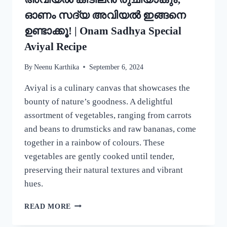
ഓണം സദ്യ അവിയൽ ഇങ്ങനെ
ഉണ്ടാക്കൂ! | Onam Sadhya Special
Aviyal Recipe
By
Neenu Karthika
September 6, 2024
Aviyal is a culinary canvas that showcases the
bounty of nature’s goodness. A delightful
assortment of vegetables, ranging from carrots
and beans to drumsticks and raw bananas, come
together in a rainbow of colours. These
vegetables are gently cooked until tender,
preserving their natural textures and vibrant
hues.
ഈ
READ MORE
ഒരു
ചേരുവ