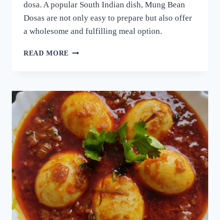
dosa. A popular South Indian dish, Mung Bean
Dosas are not only easy to prepare but also offer
a wholesome and fulfilling meal option.
ദോശക്ക്
READ MORE
ഇനി
ഉഴുന്ന്
വേണ്ട!
ചെറുപയർ
കൊണ്ട്
ഒരു
കിടിലൻ
ദോശ;
5
മിനുട്ടിൽ
നല്ല
സോഫ്റ്റ്
ദോശ
റെഡി!!
|
SPECIAL