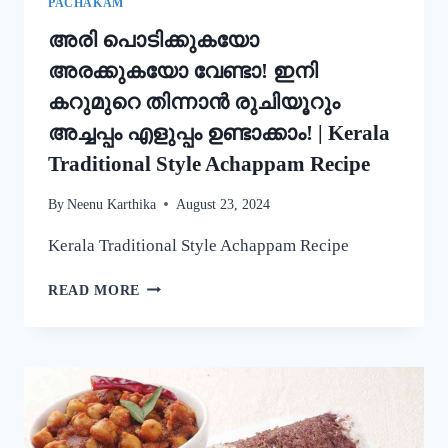
PACHAKAM
അരി പൊടിക്കുകയോ
അരക്കുകയോ വേണ്ടാ! ഇനി
കറുമുറെ തിന്നാൻ രുചിയൂറും
അച്ചപ്പം എളുപ്പം ഉണ്ടാക്കാം! | Kerala
Traditional Style Achappam Recipe
By
Neenu Karthika
August 23, 2024
Kerala Traditional Style Achappam Recipe
അരി
READ MORE
പൊടിക്കുകയോ
അരക്കുകയോ
വേണ്ടാ!
ഇനി
കറുമുറെ
തിന്നാൻ
രുചിയൂറും