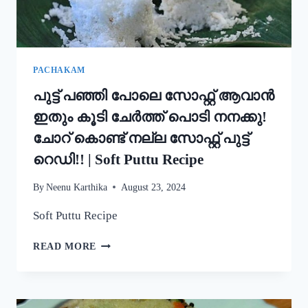
STYLE
EASY
APPAM
RECIPE
PACHAKAM
പുട്ട് പഞ്ഞി പോലെ സോഫ്റ്റ് ആവാൻ
ഇതും കൂടി ചേർത്ത് പൊടി നനക്കു!
ചോറ് കൊണ്ട് നല്ല സോഫ്റ്റ് പുട്ട്
റെഡി!! | Soft Puttu Recipe
By
Neenu Karthika
August 23, 2024
Soft Puttu Recipe
പുട്ട്
READ MORE
പഞ്ഞി
പോലെ
സോഫ്റ്റ്
ആവാൻ