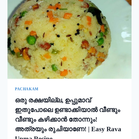
ഇതും
കൂടി
ചേർത്ത്
പൊടി
നനക്കു!
ചോറ്
കൊണ്ട്
നല്ല
സോഫ്റ്റ്
പുട്ട്
റെഡി!!
|
SOFT
PUTTU
PACHAKAM
RECIPE
ഒരു രക്ഷയില്ല, ഉപ്പുമാവ്
ഇതുപോലെ ഉണ്ടാക്കിയാൽ വീണ്ടും
വീണ്ടും കഴിക്കാൻ തോന്നും!
അത്രയും രുചിയാണേ! | Easy Rava
Upma Recipe