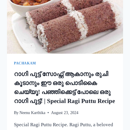
അച്ചപ്പം
എളുപ്പം
ഉണ്ടാക്കാം!
|
KERALA
TRADITIONAL
STYLE
ACHAPPAM
RECIPE
PACHAKAM
റാഗി പുട്ട് സോഫ്റ്റ് ആകാനും രുചി
കൂടാനും ഈ ഒരു പൊടികൈ
ചെയ്യൂ! പഞ്ഞിക്കെട്ട് പോലെ ഒരു
റാഗി പുട്ട്! | Special Ragi Puttu Recipe
By
Neenu Karthika
August 23, 2024
Special Ragi Puttu Recipe. Ragi Puttu, a beloved