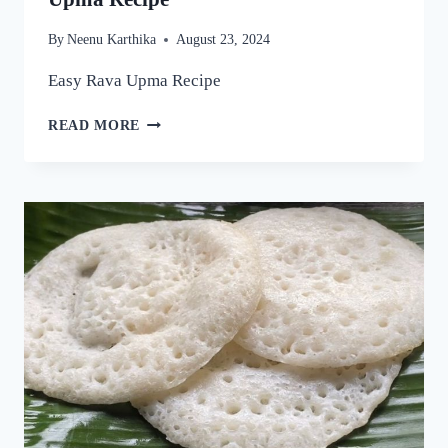
By
Neenu Karthika
August 23, 2024
Easy Rava Upma Recipe
ഒരു
READ MORE
രക്ഷയില്ല,
ഉപ്പുമാവ്
ഇതുപോലെ
ഉണ്ടാക്കിയാൽ
വീണ്ടും
വീണ്ടും
കഴിക്കാൻ
തോന്നും!
അത്രയും
രുചിയാണേ!
|
EASY
RAVA
UPMA
RECIPE