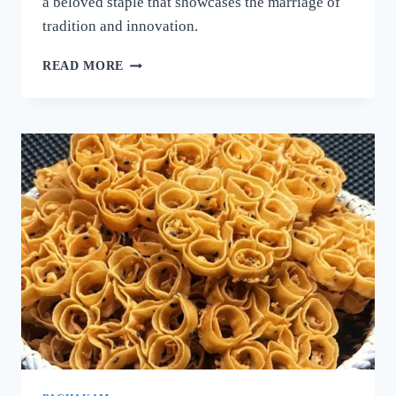
a beloved staple that showcases the marriage of
tradition and innovation.
നല്ല
READ MORE
ക്രിസ്‌പി
ദോശ
ഉണ്ടാക്കാൻ
പലർക്കും
അറിയാത്ത
പുതിയ
രഹസ്യം
ഇതാ!
ദോശ
ഒരു
തവണ
ഇങ്ങനെ
ഉണ്ടാക്കൂ!
|
SUPER
DOSA
RECIPE
SECRET