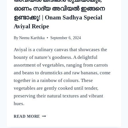
ഓണം സദ്യ അവിയൽ ഇങ്ങനെ
ഉണ്ടാക്കൂ! | Onam Sadhya Special
Aviyal Recipe
By
Neenu Karthika
September 6, 2024
Aviyal is a culinary canvas that showcases the
bounty of nature’s goodness. A delightful
assortment of vegetables, ranging from carrots
and beans to drumsticks and raw bananas, come
together in a rainbow of colours. These
vegetables are gently cooked until tender,
preserving their natural textures and vibrant
hues.
ഈ
READ MORE
ഒരു
ചേരുവ