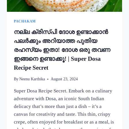
കറി
റെഡി!!
|
SIMPLE
PACHAKAM
EGG
നല്ല ക്രിസ്‌പി ദോശ ഉണ്ടാക്കാൻ
CURRY
RECIPE
പലർക്കും അറിയാത്ത പുതിയ
രഹസ്യം ഇതാ! ദോശ ഒരു തവണ
ഇങ്ങനെ ഉണ്ടാക്കൂ! | Super Dosa
Recipe Secret
By
Neenu Karthika
August 23, 2024
Super Dosa Recipe Secret. Embark on a culinary
adventure with Dosa, an iconic South Indian
delicacy that’s more than just a dish – it’s a
canvas for creativity and taste. This thin, crispy
crepe, often enjoyed for breakfast or as a meal, is