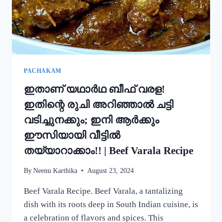
ഒരു
റാഗി
പുട്ട്!
|
SPECIAL
RAGI
PUTTU
PACHAKAM
RECIPE
ഇതാണ് യഥാർഥ ബീഫ് വരള!
ഇതിന്റെ രുചി അറിഞ്ഞാൽ ചട്ടി
വടിച്ചുനക്കും; ഇനി ആർക്കും
ഈസിയായി വീട്ടിൽ
തയ്യാറാക്കാം!! | Beef Varala Recipe
By
Neenu Karthika
August 23, 2024
Beef Varala Recipe. Beef Varala, a tantalizing
dish with its roots deep in South Indian cuisine, is
a celebration of flavors and spices. This