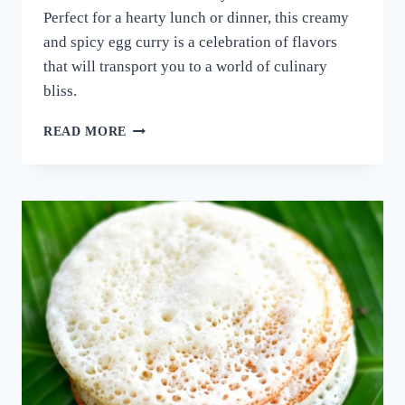
Perfect for a hearty lunch or dinner, this creamy
and spicy egg curry is a celebration of flavors
that will transport you to a world of culinary
bliss.
നാവിൽ
READ MORE
വെള്ളമൂറും
മുട്ട
കറി!
ഈ
ചേരുവ
കൂടി
ചേർത്ത്
മുട്ട
കറി
ഉണ്ടാക്കി
നോക്കൂ;
10
മിനുട്ടിൽ
മുട്ട