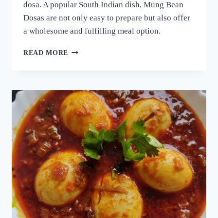
dosa. A popular South Indian dish, Mung Bean
Dosas are not only easy to prepare but also offer
a wholesome and fulfilling meal option.
ദോശക്ക്
READ MORE
ഇനി
ഉഴുന്ന്
വേണ്ട!
ചെറുപയർ
കൊണ്ട്
ഒരു
കിടിലൻ
ദോശ;
5
മിനുട്ടിൽ
നല്ല
സോഫ്റ്റ്
ദോശ
റെഡി!!
|
SPECIAL