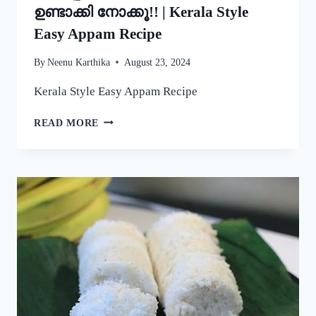
ഉണ്ടാക്കി നോക്കൂ!! | Kerala Style
Easy Appam Recipe
By
Neenu Karthika
August 23, 2024
Kerala Style Easy Appam Recipe
യീസ്റ്റ്
READ MORE
ചേർകാതെ
തന്നെ
നല്ല
പഞ്ഞിപോലെ
സോഫ്റ്റ്
ആയ
പാലപ്പം
കിട്ടാൻ
ഇതുപോലെ
ഉണ്ടാക്കി
നോക്കൂ!!
|
KERALA