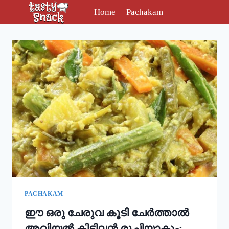
Skip
Home
Pachakam
to
content
PACHAKAM
ഈ ഒരു ചേരുവ കൂടി ചേർത്താൽ
അവിയൽ കിടിലൻ രുചിയാകും;