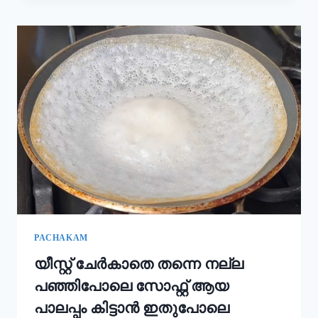
കൂടി
ചേർത്താൽ
അവിയൽ
കിടിലൻ
രുചിയാകും;
ഓണം
സദ്യ
അവിയൽ
ഇങ്ങനെ
ഉണ്ടാക്കൂ!
|
ONAM
SADHYA
SPECIAL
AVIYAL
RECIPE
PACHAKAM
യീസ്റ്റ് ചേർകാതെ തന്നെ നല്ല
പഞ്ഞിപോലെ സോഫ്റ്റ് ആയ
പാലപ്പം കിട്ടാൻ ഇതുപോലെ