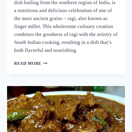
dish hailing from the southern region of India, is
a nutritious and delicious celebration of one of
the most ancient grains – ragi, also known as
finger millet. This wholesome culinary creation
combines the goodness of ragi with the artistry of
South Indian cooking, resulting in a dish that’s
both flavorful and nourishing.
റാഗി
READ MORE
പുട്ട്
സോഫ്റ്റ്
ആകാനും
രുചി
കൂടാനും
ഈ
ഒരു
പൊടികൈ
ചെയ്യൂ!
പഞ്ഞിക്കെട്ട്
പോലെ