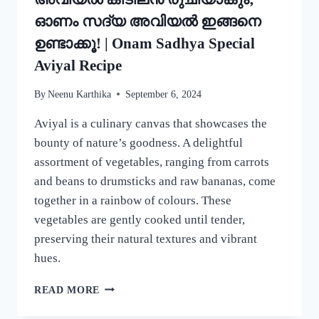
ഓണം സദ്യ അവിയൽ ഇങ്ങനെ
ഉണ്ടാക്കൂ! | Onam Sadhya Special
Aviyal Recipe
By
Neenu Karthika
September 6, 2024
Aviyal is a culinary canvas that showcases the
bounty of nature’s goodness. A delightful
assortment of vegetables, ranging from carrots
and beans to drumsticks and raw bananas, come
together in a rainbow of colours. These
vegetables are gently cooked until tender,
preserving their natural textures and vibrant
hues.
ഈ
READ MORE
ഒരു
ചേരുവ