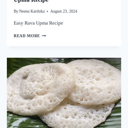
By
Neenu Karthika
August 23, 2024
Easy Rava Upma Recipe
ഒരു
READ MORE
രക്ഷയില്ല,
ഉപ്പുമാവ്
ഇതുപോലെ
ഉണ്ടാക്കിയാൽ
വീണ്ടും
വീണ്ടും
കഴിക്കാൻ
തോന്നും!
അത്രയും
രുചിയാണേ!
|
EASY
RAVA
UPMA
RECIPE