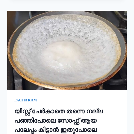
കൂടി
ചേർത്താൽ
അവിയൽ
കിടിലൻ
രുചിയാകും;
ഓണം
സദ്യ
അവിയൽ
ഇങ്ങനെ
ഉണ്ടാക്കൂ!
|
ONAM
SADHYA
SPECIAL
AVIYAL
RECIPE
PACHAKAM
യീസ്റ്റ് ചേർകാതെ തന്നെ നല്ല
പഞ്ഞിപോലെ സോഫ്റ്റ് ആയ
പാലപ്പം കിട്ടാൻ ഇതുപോലെ