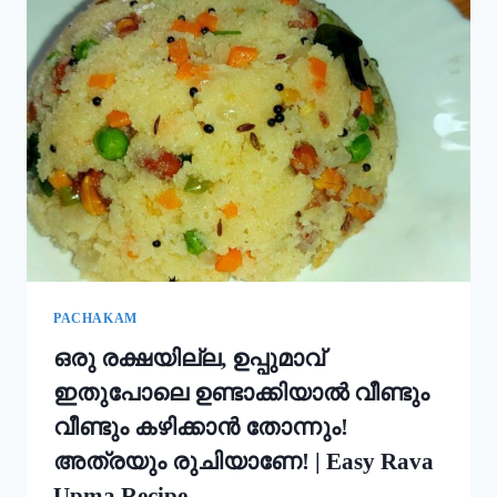
ഇതും
കൂടി
ചേർത്ത്
പൊടി
നനക്കു!
ചോറ്
കൊണ്ട്
നല്ല
സോഫ്റ്റ്
പുട്ട്
റെഡി!!
|
SOFT
PUTTU
PACHAKAM
RECIPE
ഒരു രക്ഷയില്ല, ഉപ്പുമാവ്
ഇതുപോലെ ഉണ്ടാക്കിയാൽ വീണ്ടും
വീണ്ടും കഴിക്കാൻ തോന്നും!
അത്രയും രുചിയാണേ! | Easy Rava
Upma Recipe