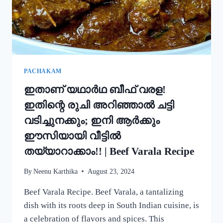
ഒരു
റാഗി
പുട്ട്!
|
SPECIAL
RAGI
PUTTU
PACHAKAM
RECIPE
ഇതാണ് യഥാർഥ ബീഫ് വരള!
ഇതിന്റെ രുചി അറിഞ്ഞാൽ ചട്ടി
വടിച്ചുനക്കും; ഇനി ആർക്കും
ഈസിയായി വീട്ടിൽ
തയ്യാറാക്കാം!! | Beef Varala Recipe
By
Neenu Karthika
August 23, 2024
Beef Varala Recipe. Beef Varala, a tantalizing
dish with its roots deep in South Indian cuisine, is
a celebration of flavors and spices. This