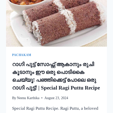
അച്ചപ്പം
എളുപ്പം
ഉണ്ടാക്കാം!
|
KERALA
TRADITIONAL
STYLE
ACHAPPAM
RECIPE
PACHAKAM
റാഗി പുട്ട് സോഫ്റ്റ് ആകാനും രുചി
കൂടാനും ഈ ഒരു പൊടികൈ
ചെയ്യൂ! പഞ്ഞിക്കെട്ട് പോലെ ഒരു
റാഗി പുട്ട്! | Special Ragi Puttu Recipe
By
Neenu Karthika
August 23, 2024
Special Ragi Puttu Recipe. Ragi Puttu, a beloved