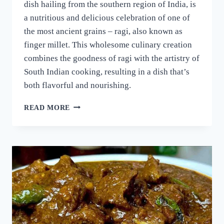
dish hailing from the southern region of India, is
a nutritious and delicious celebration of one of
the most ancient grains – ragi, also known as
finger millet. This wholesome culinary creation
combines the goodness of ragi with the artistry of
South Indian cooking, resulting in a dish that’s
both flavorful and nourishing.
റാഗി
READ MORE
പുട്ട്
സോഫ്റ്റ്
ആകാനും
രുചി
കൂടാനും
ഈ
ഒരു
പൊടികൈ
ചെയ്യൂ!
പഞ്ഞിക്കെട്ട്
പോലെ