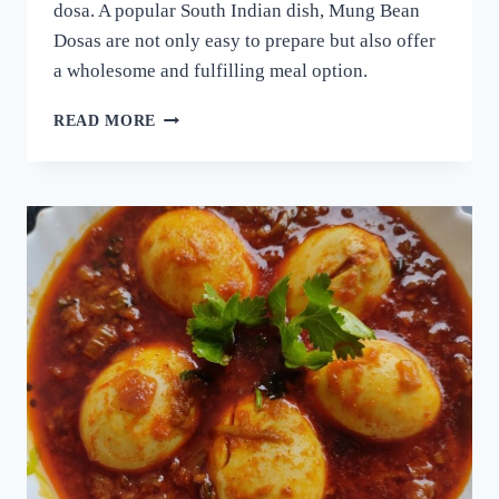
dosa. A popular South Indian dish, Mung Bean
Dosas are not only easy to prepare but also offer
a wholesome and fulfilling meal option.
ദോശക്ക്
READ MORE
ഇനി
ഉഴുന്ന്
വേണ്ട!
ചെറുപയർ
കൊണ്ട്
ഒരു
കിടിലൻ
ദോശ;
5
മിനുട്ടിൽ
നല്ല
സോഫ്റ്റ്
ദോശ
റെഡി!!
|
SPECIAL