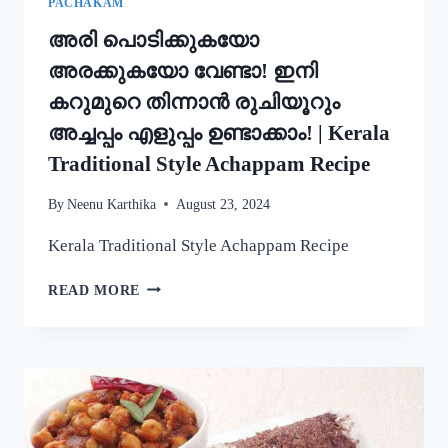
PACHAKAM
അരി പൊടിക്കുകയോ
അരക്കുകയോ വേണ്ടാ! ഇനി
കറുമുറെ തിന്നാൻ രുചിയൂറും
അച്ചപ്പം എളുപ്പം ഉണ്ടാക്കാം! | Kerala
Traditional Style Achappam Recipe
By
Neenu Karthika
August 23, 2024
Kerala Traditional Style Achappam Recipe
അരി
READ MORE
പൊടിക്കുകയോ
അരക്കുകയോ
വേണ്ടാ!
ഇനി
കറുമുറെ
തിന്നാൻ
രുചിയൂറും