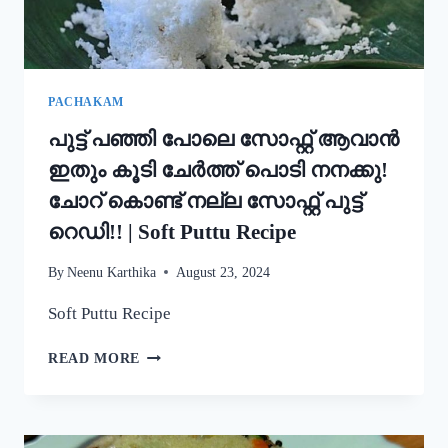
STYLE
EASY
APPAM
RECIPE
PACHAKAM
പുട്ട് പഞ്ഞി പോലെ സോഫ്റ്റ് ആവാൻ
ഇതും കൂടി ചേർത്ത് പൊടി നനക്കു!
ചോറ് കൊണ്ട് നല്ല സോഫ്റ്റ് പുട്ട്
റെഡി!! | Soft Puttu Recipe
By
Neenu Karthika
August 23, 2024
Soft Puttu Recipe
പുട്ട്
READ MORE
പഞ്ഞി
പോലെ
സോഫ്റ്റ്
ആവാൻ