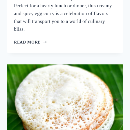
Perfect for a hearty lunch or dinner, this creamy
and spicy egg curry is a celebration of flavors
that will transport you to a world of culinary
bliss.
നാവിൽ
READ MORE
വെള്ളമൂറും
മുട്ട
കറി!
ഈ
ചേരുവ
കൂടി
ചേർത്ത്
മുട്ട
കറി
ഉണ്ടാക്കി
നോക്കൂ;
10
മിനുട്ടിൽ
മുട്ട