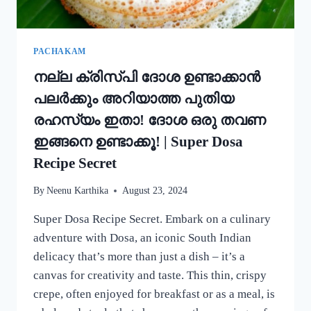
കറി
റെഡി!!
|
SIMPLE
PACHAKAM
EGG
നല്ല ക്രിസ്‌പി ദോശ ഉണ്ടാക്കാൻ
CURRY
RECIPE
പലർക്കും അറിയാത്ത പുതിയ
രഹസ്യം ഇതാ! ദോശ ഒരു തവണ
ഇങ്ങനെ ഉണ്ടാക്കൂ! | Super Dosa
Recipe Secret
By
Neenu Karthika
August 23, 2024
Super Dosa Recipe Secret. Embark on a culinary
adventure with Dosa, an iconic South Indian
delicacy that’s more than just a dish – it’s a
canvas for creativity and taste. This thin, crispy
crepe, often enjoyed for breakfast or as a meal, is