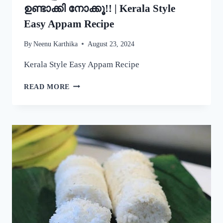
ഉണ്ടാക്കി നോക്കൂ!! | Kerala Style
Easy Appam Recipe
By
Neenu Karthika
August 23, 2024
Kerala Style Easy Appam Recipe
യീസ്റ്റ്
READ MORE
ചേർകാതെ
തന്നെ
നല്ല
പഞ്ഞിപോലെ
സോഫ്റ്റ്
ആയ
പാലപ്പം
കിട്ടാൻ
ഇതുപോലെ
ഉണ്ടാക്കി
നോക്കൂ!!
|
KERALA