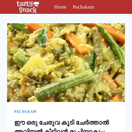
Skip
Home
Pachakam
to
content
PACHAKAM
ഈ ഒരു ചേരുവ കൂടി ചേർത്താൽ
അവിയൽ കിടിലൻ രുചിയാകും;