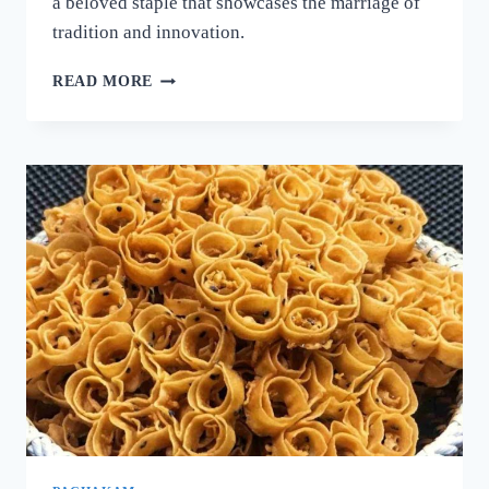
a beloved staple that showcases the marriage of
tradition and innovation.
നല്ല
READ MORE
ക്രിസ്‌പി
ദോശ
ഉണ്ടാക്കാൻ
പലർക്കും
അറിയാത്ത
പുതിയ
രഹസ്യം
ഇതാ!
ദോശ
ഒരു
തവണ
ഇങ്ങനെ
ഉണ്ടാക്കൂ!
|
SUPER
DOSA
RECIPE
SECRET