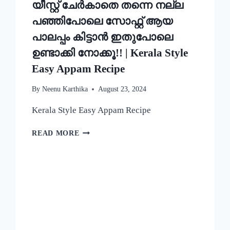
യീസ്റ്റ് ചേർകാതെ തന്നെ നല്ല
പഞ്ഞിപോലെ സോഫ്റ്റ് ആയ
പാലപ്പം കിട്ടാൻ ഇതുപോലെ
ഉണ്ടാക്കി നോക്കൂ!! | Kerala Style
Easy Appam Recipe
By
Neenu Karthika
August 23, 2024
Kerala Style Easy Appam Recipe
യീസ്റ്റ്
READ MORE
ചേർകാതെ
തന്നെ
നല്ല
പഞ്ഞിപോലെ
സോഫ്റ്റ്
ആയ
പാലപ്പം
കിട്ടാൻ
ഇതുപോലെ