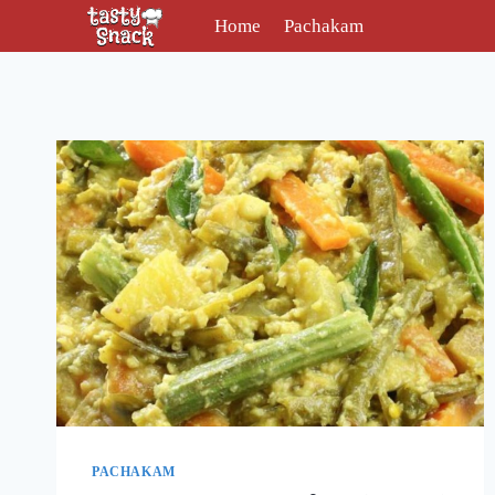
Skip
Home
Pachakam
to
content
PACHAKAM