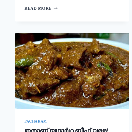
നല്ല
READ MORE
ക്രിസ്‌പി
ദോശ
ഉണ്ടാക്കാൻ
പലർക്കും
അറിയാത്ത
പുതിയ
രഹസ്യം
ഇതാ!
ദോശ
ഒരു
തവണ
ഇങ്ങനെ
ഉണ്ടാക്കൂ!
|
SUPER
DOSA
RECIPE
SECRET
PACHAKAM
ഇതാണ് യഥാർഥ ബീഫ് വരള!