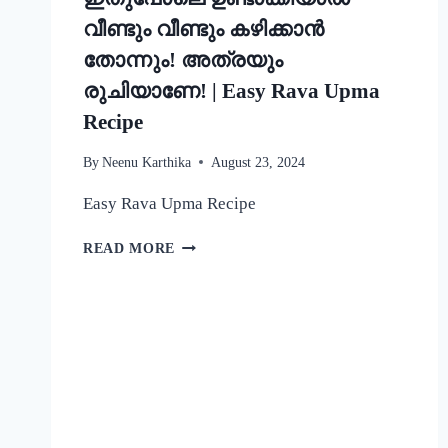
വീണ്ടും വീണ്ടും കഴിക്കാൻ
തോന്നും! അത്രയും
രുചിയാണേ! | Easy Rava Upma
Recipe
By
Neenu Karthika
August 23, 2024
Easy Rava Upma Recipe
ഒരു
READ MORE
രക്ഷയില്ല,
ഉപ്പുമാവ്
ഇതുപോലെ
ഉണ്ടാക്കിയാൽ
വീണ്ടും
വീണ്ടും
കഴിക്കാൻ
തോന്നും!
അത്രയും