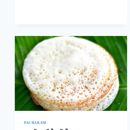
രുചിയാണേ!
|
EASY
RAVA
UPMA
RECIPE
PACHAKAM