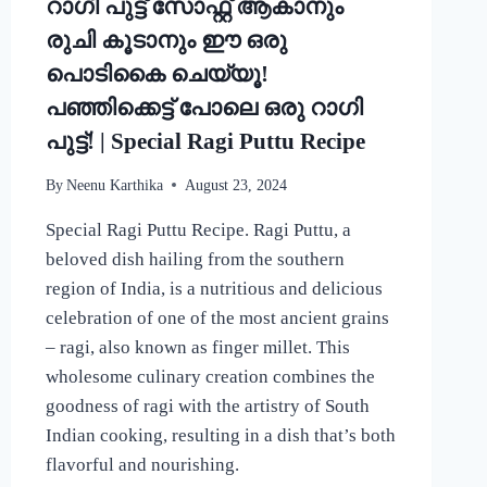
റാഗി പുട്ട് സോഫ്റ്റ് ആകാനും
CURRY
RECIPE
രുചി കൂടാനും ഈ ഒരു
പൊടികൈ ചെയ്യൂ!
പഞ്ഞിക്കെട്ട് പോലെ ഒരു റാഗി
പുട്ട്! | Special Ragi Puttu Recipe
By
Neenu Karthika
August 23, 2024
Special Ragi Puttu Recipe. Ragi Puttu, a
beloved dish hailing from the southern
region of India, is a nutritious and delicious
celebration of one of the most ancient grains
– ragi, also known as finger millet. This
wholesome culinary creation combines the
goodness of ragi with the artistry of South
Indian cooking, resulting in a dish that’s both
flavorful and nourishing.