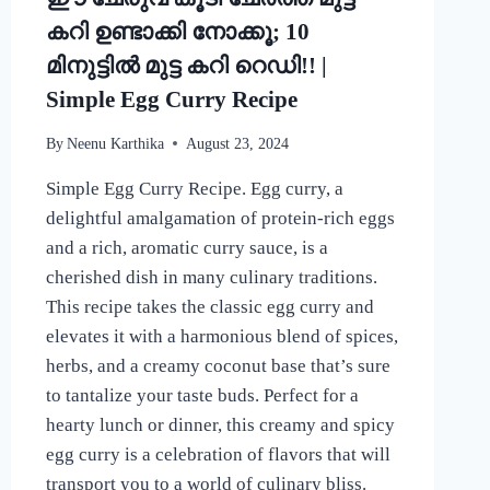
കറി ഉണ്ടാക്കി നോക്കൂ; 10
മിനുട്ടിൽ മുട്ട കറി റെഡി!! |
Simple Egg Curry Recipe
By
Neenu Karthika
August 23, 2024
Simple Egg Curry Recipe. Egg curry, a
delightful amalgamation of protein-rich eggs
and a rich, aromatic curry sauce, is a
cherished dish in many culinary traditions.
This recipe takes the classic egg curry and
elevates it with a harmonious blend of spices,
herbs, and a creamy coconut base that’s sure
to tantalize your taste buds. Perfect for a
hearty lunch or dinner, this creamy and spicy
egg curry is a celebration of flavors that will
transport you to a world of culinary bliss.