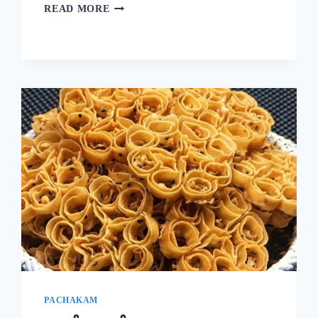
ദോശക്ക്
READ MORE
ഇനി
ഉഴുന്ന്
വേണ്ട!
ചെറുപയർ
കൊണ്ട്
ഒരു
കിടിലൻ
ദോശ;
5
മിനുട്ടിൽ
നല്ല
സോഫ്റ്റ്
ദോശ
റെഡി!!
|
SPECIAL
MUNG
BEAN
DOSA
PACHAKAM
RECIPE