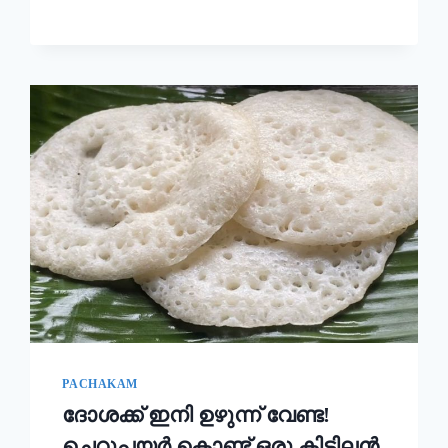
ഉണ്ടാക്കി
നോക്കൂ!!
|
KERALA
STYLE
EASY
APPAM
RECIPE
PACHAKAM
ദോശക്ക് ഇനി ഉഴുന്ന് വേണ്ട!
ചെറുപയർ കൊണ്ട് ഒരു കിടിലൻ