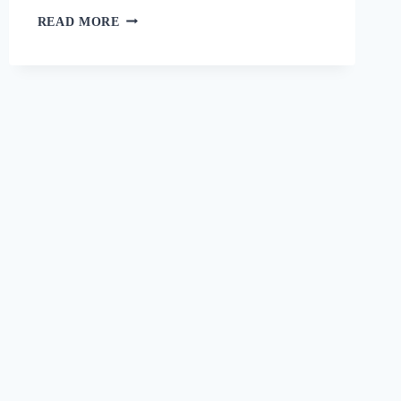
റാഗി
READ MORE
പുട്ട്
സോഫ്റ്റ്
ആകാനും
രുചി
കൂടാനും
ഈ
ഒരു
പൊടികൈ
ചെയ്യൂ!
പഞ്ഞിക്കെട്ട്
പോലെ
ഒരു
റാഗി
പുട്ട്!
|
SPECIAL
RAGI
PUTTU
RECIPE