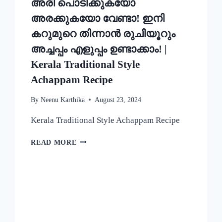
അരി പൊടിക്കുകയോ
അരക്കുകയോ വേണ്ടാ! ഇനി
കറുമുറെ തിന്നാൻ രുചിയൂറും
അച്ചപ്പം എളുപ്പം ഉണ്ടാക്കാം! |
Kerala Traditional Style
Achappam Recipe
By
Neenu Karthika
August 23, 2024
Kerala Traditional Style Achappam Recipe
അരി
READ MORE
പൊടിക്കുകയോ
അരക്കുകയോ
വേണ്ടാ!
ഇനി
കറുമുറെ
തിന്നാൻ
രുചിയൂറും