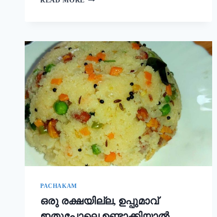
READ MORE
ഒരു
ചേരുവ
കൂടി
ചേർത്താൽ
അവിയൽ
കിടിലൻ
രുചിയാകും;
ഓണം
സദ്യ
അവിയൽ
ഇങ്ങനെ
ഉണ്ടാക്കൂ!
|
ONAM
SADHYA
SPECIAL
AVIYAL
RECIPE
PACHAKAM
ഒരു രക്ഷയില്ല, ഉപ്പുമാവ്
ഇതുപോലെ ഉണ്ടാക്കിയാൽ