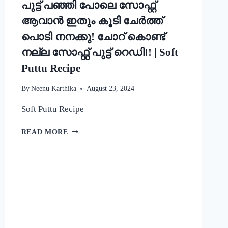
പുട്ട് പഞ്ഞി പോലെ സോഫ്റ്റ്
ആവാൻ ഇതും കൂടി ചേർത്ത്
പൊടി നനക്കു! ചോറ് കൊണ്ട്
നല്ല സോഫ്റ്റ് പുട്ട് റെഡി!! | Soft
Puttu Recipe
By
Neenu Karthika
August 23, 2024
Soft Puttu Recipe
പുട്ട്
READ MORE
പഞ്ഞി
പോലെ
സോഫ്റ്റ്
ആവാൻ
ഇതും
കൂടി
ചേർത്ത്
പൊടി
നനക്കു!