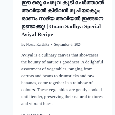
ഈ ഒരു ചേരുവ കൂടി ചേർത്താൽ
അവിയൽ കിടിലൻ രുചിയാകും;
ഓണം സദ്യ അവിയൽ ഇങ്ങനെ
ഉണ്ടാക്കൂ! | Onam Sadhya Special
Aviyal Recipe
By
Neenu Karthika
September 6, 2024
Aviyal is a culinary canvas that showcases
the bounty of nature’s goodness. A delightful
assortment of vegetables, ranging from
carrots and beans to drumsticks and raw
bananas, come together in a rainbow of
colours. These vegetables are gently cooked
until tender, preserving their natural textures
and vibrant hues.
ഈ