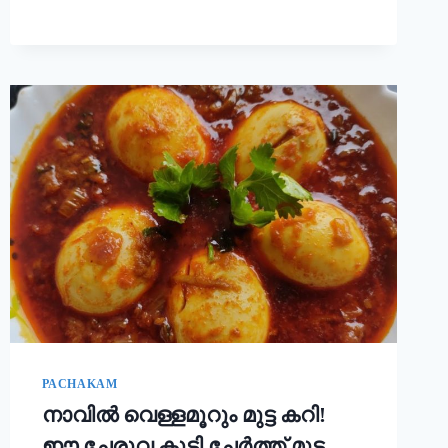
ചോറ്
കൊണ്ട്
നല്ല
സോഫ്റ്റ്
പുട്ട്
റെഡി!!
|
SOFT
PUTTU
RECIPE
PACHAKAM
നാവിൽ വെള്ളമൂറും മുട്ട കറി!
ഈ ചേരുവ കൂടി ചേർത്ത് മുട്ട