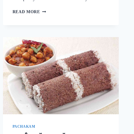
നാവിൽ
READ MORE
വെള്ളമൂറും
മുട്ട
കറി!
ഈ
ചേരുവ
കൂടി
ചേർത്ത്
മുട്ട
കറി
ഉണ്ടാക്കി
നോക്കൂ;
10
മിനുട്ടിൽ
മുട്ട
കറി
റെഡി!!
|
SIMPLE
PACHAKAM
EGG