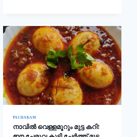
ചോറ്
കൊണ്ട്
നല്ല
സോഫ്റ്റ്
പുട്ട്
റെഡി!!
|
SOFT
PUTTU
RECIPE
PACHAKAM
നാവിൽ വെള്ളമൂറും മുട്ട കറി!
ഈ ചേരുവ കൂടി ചേർത്ത് മുട്ട