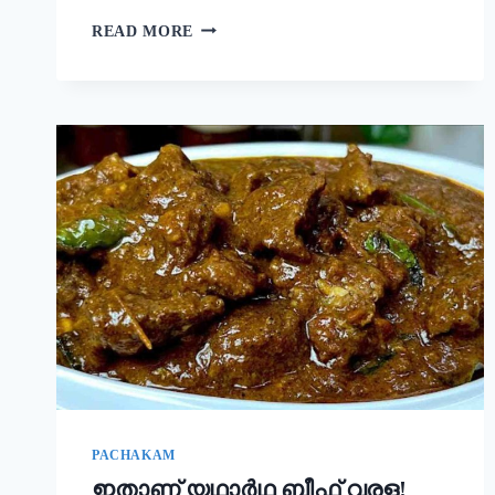
നല്ല
READ MORE
ക്രിസ്‌പി
ദോശ
ഉണ്ടാക്കാൻ
പലർക്കും
അറിയാത്ത
പുതിയ
രഹസ്യം
ഇതാ!
ദോശ
ഒരു
തവണ
ഇങ്ങനെ
ഉണ്ടാക്കൂ!
|
SUPER
DOSA
RECIPE
SECRET
PACHAKAM
ഇതാണ് യഥാർഥ ബീഫ് വരള!