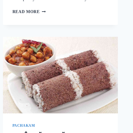
നാവിൽ
READ MORE
വെള്ളമൂറും
മുട്ട
കറി!
ഈ
ചേരുവ
കൂടി
ചേർത്ത്
മുട്ട
കറി
ഉണ്ടാക്കി
നോക്കൂ;
10
മിനുട്ടിൽ
മുട്ട
കറി
റെഡി!!
|
SIMPLE
PACHAKAM
EGG