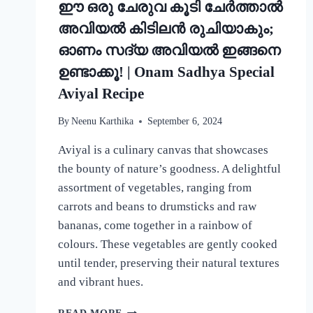
ഈ ഒരു ചേരുവ കൂടി ചേർത്താൽ
അവിയൽ കിടിലൻ രുചിയാകും;
ഓണം സദ്യ അവിയൽ ഇങ്ങനെ
ഉണ്ടാക്കൂ! | Onam Sadhya Special
Aviyal Recipe
By
Neenu Karthika
September 6, 2024
Aviyal is a culinary canvas that showcases
the bounty of nature’s goodness. A delightful
assortment of vegetables, ranging from
carrots and beans to drumsticks and raw
bananas, come together in a rainbow of
colours. These vegetables are gently cooked
until tender, preserving their natural textures
and vibrant hues.
ഈ