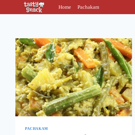
Skip
Home
Pachakam
to
content
PACHAKAM