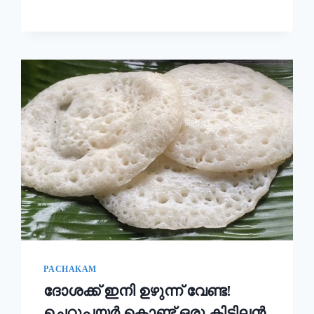
ഉണ്ടാക്കി
നോക്കൂ!!
|
KERALA
STYLE
EASY
APPAM
RECIPE
PACHAKAM
ദോശക്ക് ഇനി ഉഴുന്ന് വേണ്ട!
ചെറുപയർ കൊണ്ട് ഒരു കിടിലൻ