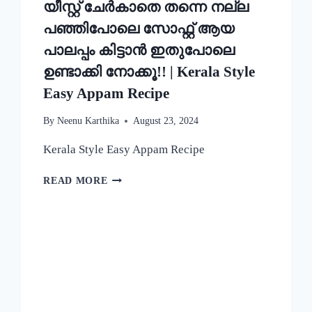
യീസ്റ്റ് ചേർകാതെ തന്നെ നല്ല
പഞ്ഞിപോലെ സോഫ്റ്റ് ആയ
പാലപ്പം കിട്ടാൻ ഇതുപോലെ
ഉണ്ടാക്കി നോക്കൂ!! | Kerala Style
Easy Appam Recipe
By
Neenu Karthika
August 23, 2024
Kerala Style Easy Appam Recipe
യീസ്റ്റ്
READ MORE
ചേർകാതെ
തന്നെ
നല്ല
പഞ്ഞിപോലെ
സോഫ്റ്റ്
ആയ
പാലപ്പം
കിട്ടാൻ
ഇതുപോലെ