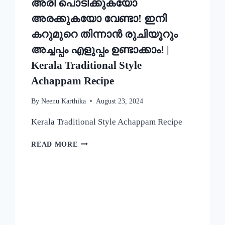
അരി പൊടിക്കുകയോ
അരക്കുകയോ വേണ്ടാ! ഇനി
കറുമുറെ തിന്നാൻ രുചിയൂറും
അച്ചപ്പം എളുപ്പം ഉണ്ടാക്കാം! |
Kerala Traditional Style
Achappam Recipe
By
Neenu Karthika
August 23, 2024
Kerala Traditional Style Achappam Recipe
അരി
READ MORE
പൊടിക്കുകയോ
അരക്കുകയോ
വേണ്ടാ!
ഇനി
കറുമുറെ
തിന്നാൻ
രുചിയൂറും