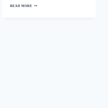
റാഗി
READ MORE
പുട്ട്
സോഫ്റ്റ്
ആകാനും
രുചി
കൂടാനും
ഈ
ഒരു
പൊടികൈ
ചെയ്യൂ!
പഞ്ഞിക്കെട്ട്
പോലെ
ഒരു
റാഗി
പുട്ട്!
|
SPECIAL
RAGI
PUTTU
RECIPE