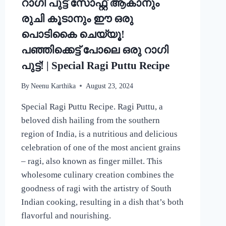
റാഗി പുട്ട് സോഫ്റ്റ് ആകാനും
CURRY
RECIPE
രുചി കൂടാനും ഈ ഒരു
പൊടികൈ ചെയ്യൂ!
പഞ്ഞിക്കെട്ട് പോലെ ഒരു റാഗി
പുട്ട്! | Special Ragi Puttu Recipe
By
Neenu Karthika
August 23, 2024
Special Ragi Puttu Recipe. Ragi Puttu, a
beloved dish hailing from the southern
region of India, is a nutritious and delicious
celebration of one of the most ancient grains
– ragi, also known as finger millet. This
wholesome culinary creation combines the
goodness of ragi with the artistry of South
Indian cooking, resulting in a dish that’s both
flavorful and nourishing.