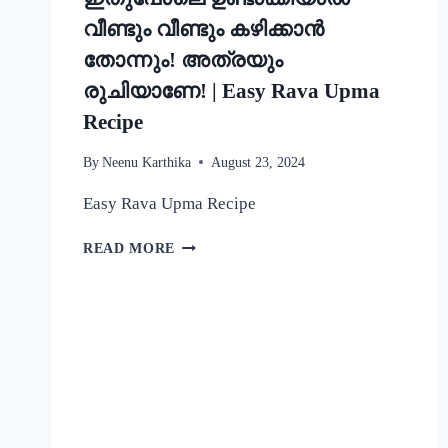
വീണ്ടും വീണ്ടും കഴിക്കാൻ
തോന്നും! അത്രയും
രുചിയാണേ! | Easy Rava Upma
Recipe
By
Neenu Karthika
August 23, 2024
Easy Rava Upma Recipe
ഒരു
READ MORE
രക്ഷയില്ല,
ഉപ്പുമാവ്
ഇതുപോലെ
ഉണ്ടാക്കിയാൽ
വീണ്ടും
വീണ്ടും
കഴിക്കാൻ
തോന്നും!
അത്രയും