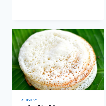
രുചിയാണേ!
|
EASY
RAVA
UPMA
RECIPE
PACHAKAM