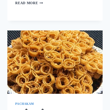
ദോശക്ക്
READ MORE
ഇനി
ഉഴുന്ന്
വേണ്ട!
ചെറുപയർ
കൊണ്ട്
ഒരു
കിടിലൻ
ദോശ;
5
മിനുട്ടിൽ
നല്ല
സോഫ്റ്റ്
ദോശ
റെഡി!!
|
SPECIAL
MUNG
BEAN
DOSA
PACHAKAM
RECIPE