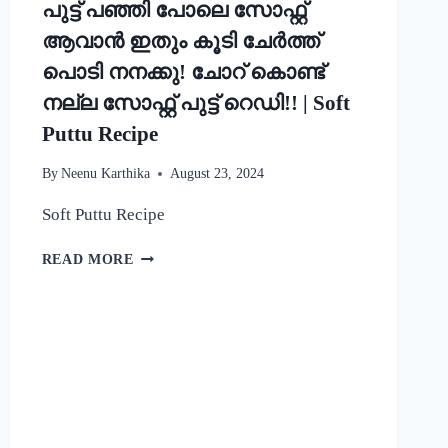
പുട്ട് പഞ്ഞി പോലെ സോഫ്റ്റ്
ആവാൻ ഇതും കൂടി ചേർത്ത്
പൊടി നനക്കു! ചോറ് കൊണ്ട്
നല്ല സോഫ്റ്റ് പുട്ട് റെഡി!! | Soft
Puttu Recipe
By
Neenu Karthika
August 23, 2024
Soft Puttu Recipe
പുട്ട്
READ MORE
പഞ്ഞി
പോലെ
സോഫ്റ്റ്
ആവാൻ
ഇതും
കൂടി
ചേർത്ത്
പൊടി
നനക്കു!