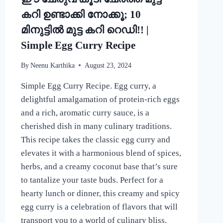
കറി ഉണ്ടാക്കി നോക്കൂ; 10
മിനുട്ടിൽ മുട്ട കറി റെഡി!! |
Simple Egg Curry Recipe
By
Neenu Karthika
August 23, 2024
Simple Egg Curry Recipe. Egg curry, a
delightful amalgamation of protein-rich eggs
and a rich, aromatic curry sauce, is a
cherished dish in many culinary traditions.
This recipe takes the classic egg curry and
elevates it with a harmonious blend of spices,
herbs, and a creamy coconut base that’s sure
to tantalize your taste buds. Perfect for a
hearty lunch or dinner, this creamy and spicy
egg curry is a celebration of flavors that will
transport you to a world of culinary bliss.