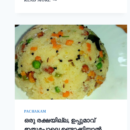
READ MORE
ഒരു
ചേരുവ
കൂടി
ചേർത്താൽ
അവിയൽ
കിടിലൻ
രുചിയാകും;
ഓണം
സദ്യ
അവിയൽ
ഇങ്ങനെ
ഉണ്ടാക്കൂ!
|
ONAM
SADHYA
SPECIAL
AVIYAL
RECIPE
PACHAKAM
ഒരു രക്ഷയില്ല, ഉപ്പുമാവ്
ഇതുപോലെ ഉണ്ടാക്കിയാൽ