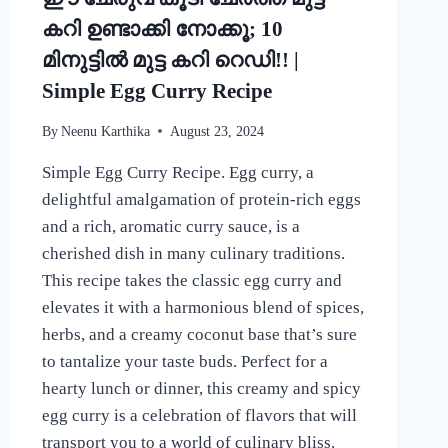
കറി ഉണ്ടാക്കി നോക്കൂ; 10
മിനുട്ടിൽ മുട്ട കറി റെഡി!! |
Simple Egg Curry Recipe
By
Neenu Karthika
August 23, 2024
Simple Egg Curry Recipe. Egg curry, a
delightful amalgamation of protein-rich eggs
and a rich, aromatic curry sauce, is a
cherished dish in many culinary traditions.
This recipe takes the classic egg curry and
elevates it with a harmonious blend of spices,
herbs, and a creamy coconut base that’s sure
to tantalize your taste buds. Perfect for a
hearty lunch or dinner, this creamy and spicy
egg curry is a celebration of flavors that will
transport you to a world of culinary bliss.