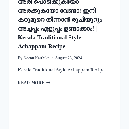
അരി പൊടിക്കുകയോ
അരക്കുകയോ വേണ്ടാ! ഇനി
കറുമുറെ തിന്നാൻ രുചിയൂറും
അച്ചപ്പം എളുപ്പം ഉണ്ടാക്കാം! |
Kerala Traditional Style
Achappam Recipe
By
Neenu Karthika
August 23, 2024
Kerala Traditional Style Achappam Recipe
അരി
READ MORE
പൊടിക്കുകയോ
അരക്കുകയോ
വേണ്ടാ!
ഇനി
കറുമുറെ
തിന്നാൻ
രുചിയൂറും