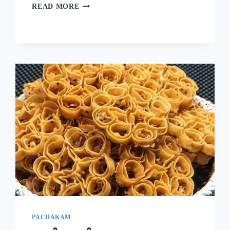
ദോശക്ക്
READ MORE
ഇനി
ഉഴുന്ന്
വേണ്ട!
ചെറുപയർ
കൊണ്ട്
ഒരു
കിടിലൻ
ദോശ;
5
മിനുട്ടിൽ
നല്ല
സോഫ്റ്റ്
ദോശ
റെഡി!!
|
SPECIAL
MUNG
BEAN
DOSA
PACHAKAM
RECIPE