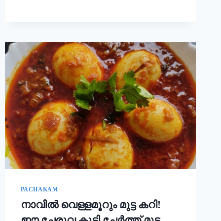
ചോറ്
കൊണ്ട്
നല്ല
സോഫ്റ്റ്
പുട്ട്
റെഡി!!
|
SOFT
PUTTU
RECIPE
PACHAKAM
നാവിൽ വെള്ളമൂറും മുട്ട കറി!
ഈ ചേരുവ കൂടി ചേർത്ത് മുട്ട