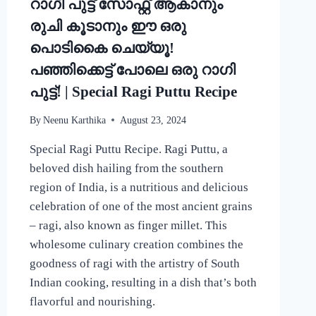
റാഗി പുട്ട് സോഫ്റ്റ് ആകാനും
CURRY
RECIPE
രുചി കൂടാനും ഈ ഒരു
പൊടികൈ ചെയ്യൂ!
പഞ്ഞിക്കെട്ട് പോലെ ഒരു റാഗി
പുട്ട്! | Special Ragi Puttu Recipe
By
Neenu Karthika
August 23, 2024
Special Ragi Puttu Recipe. Ragi Puttu, a
beloved dish hailing from the southern
region of India, is a nutritious and delicious
celebration of one of the most ancient grains
– ragi, also known as finger millet. This
wholesome culinary creation combines the
goodness of ragi with the artistry of South
Indian cooking, resulting in a dish that’s both
flavorful and nourishing.