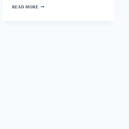
റാഗി
READ MORE
പുട്ട്
സോഫ്റ്റ്
ആകാനും
രുചി
കൂടാനും
ഈ
ഒരു
പൊടികൈ
ചെയ്യൂ!
പഞ്ഞിക്കെട്ട്
പോലെ
ഒരു
റാഗി
പുട്ട്!
|
SPECIAL
RAGI
PUTTU
RECIPE