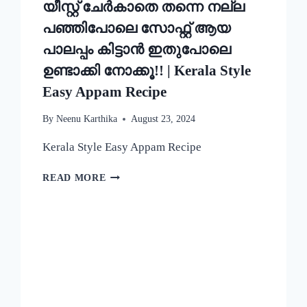
യീസ്റ്റ് ചേർകാതെ തന്നെ നല്ല
പഞ്ഞിപോലെ സോഫ്റ്റ് ആയ
പാലപ്പം കിട്ടാൻ ഇതുപോലെ
ഉണ്ടാക്കി നോക്കൂ!! | Kerala Style
Easy Appam Recipe
By
Neenu Karthika
August 23, 2024
Kerala Style Easy Appam Recipe
യീസ്റ്റ്
READ MORE
ചേർകാതെ
തന്നെ
നല്ല
പഞ്ഞിപോലെ
സോഫ്റ്റ്
ആയ
പാലപ്പം
കിട്ടാൻ
ഇതുപോലെ