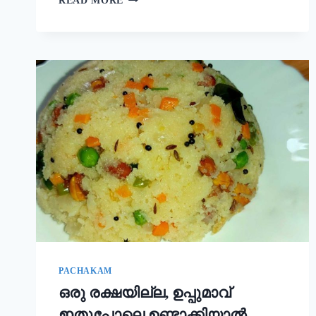
READ MORE
ഒരു
ചേരുവ
കൂടി
ചേർത്താൽ
അവിയൽ
കിടിലൻ
രുചിയാകും;
ഓണം
സദ്യ
അവിയൽ
ഇങ്ങനെ
ഉണ്ടാക്കൂ!
|
ONAM
SADHYA
SPECIAL
AVIYAL
RECIPE
PACHAKAM
ഒരു രക്ഷയില്ല, ഉപ്പുമാവ്
ഇതുപോലെ ഉണ്ടാക്കിയാൽ