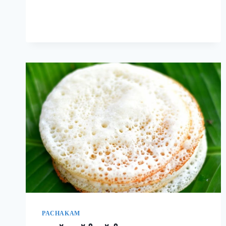
രുചിയാണേ!
|
EASY
RAVA
UPMA
RECIPE
PACHAKAM