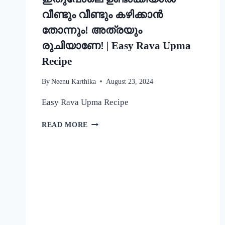
വീണ്ടും വീണ്ടും കഴിക്കാൻ
തോന്നും! അത്രയും
രുചിയാണേ! | Easy Rava Upma
Recipe
By
Neenu Karthika
August 23, 2024
Easy Rava Upma Recipe
ഒരു
READ MORE
രക്ഷയില്ല,
ഉപ്പുമാവ്
ഇതുപോലെ
ഉണ്ടാക്കിയാൽ
വീണ്ടും
വീണ്ടും
കഴിക്കാൻ
തോന്നും!
അത്രയും