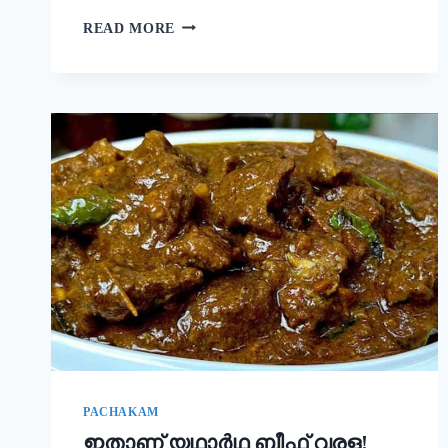
നല്ല
READ MORE
ക്രിസ്‌പി
ദോശ
ഉണ്ടാക്കാൻ
പലർക്കും
അറിയാത്ത
പുതിയ
രഹസ്യം
ഇതാ!
ദോശ
ഒരു
തവണ
ഇങ്ങനെ
ഉണ്ടാക്കൂ!
|
SUPER
DOSA
RECIPE
SECRET
PACHAKAM
ഇതാണ് യഥാർഥ ബീഫ് വരള!