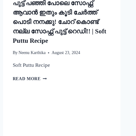
പുട്ട് പഞ്ഞി പോലെ സോഫ്റ്റ്
ആവാൻ ഇതും കൂടി ചേർത്ത്
പൊടി നനക്കു! ചോറ് കൊണ്ട്
നല്ല സോഫ്റ്റ് പുട്ട് റെഡി!! | Soft
Puttu Recipe
By
Neenu Karthika
August 23, 2024
Soft Puttu Recipe
പുട്ട്
READ MORE
പഞ്ഞി
പോലെ
സോഫ്റ്റ്
ആവാൻ
ഇതും
കൂടി
ചേർത്ത്
പൊടി
നനക്കു!