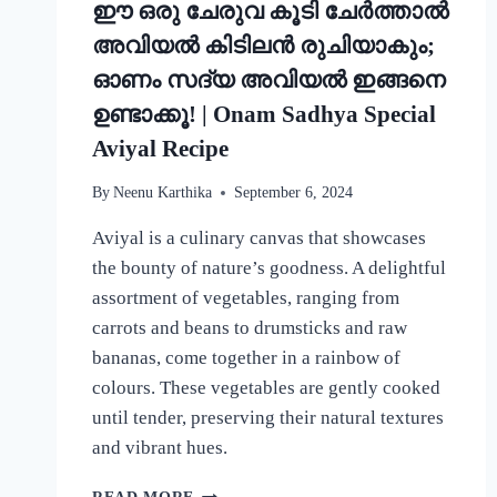
ഈ ഒരു ചേരുവ കൂടി ചേർത്താൽ
അവിയൽ കിടിലൻ രുചിയാകും;
ഓണം സദ്യ അവിയൽ ഇങ്ങനെ
ഉണ്ടാക്കൂ! | Onam Sadhya Special
Aviyal Recipe
By
Neenu Karthika
September 6, 2024
Aviyal is a culinary canvas that showcases
the bounty of nature’s goodness. A delightful
assortment of vegetables, ranging from
carrots and beans to drumsticks and raw
bananas, come together in a rainbow of
colours. These vegetables are gently cooked
until tender, preserving their natural textures
and vibrant hues.
ഈ