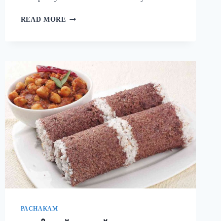
നാവിൽ
READ MORE
വെള്ളമൂറും
മുട്ട
കറി!
ഈ
ചേരുവ
കൂടി
ചേർത്ത്
മുട്ട
കറി
ഉണ്ടാക്കി
നോക്കൂ;
10
മിനുട്ടിൽ
മുട്ട
കറി
റെഡി!!
|
SIMPLE
PACHAKAM
EGG