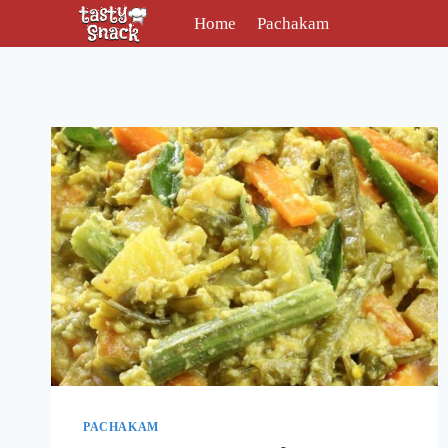
Skip
Home
Pachakam
to
content
PACHAKAM