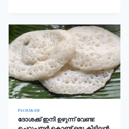
ഉണ്ടാക്കി
നോക്കൂ!!
|
KERALA
STYLE
EASY
APPAM
RECIPE
PACHAKAM
ദോശക്ക് ഇനി ഉഴുന്ന് വേണ്ട!
ചെറുപയർ കൊണ്ട് ഒരു കിടിലൻ