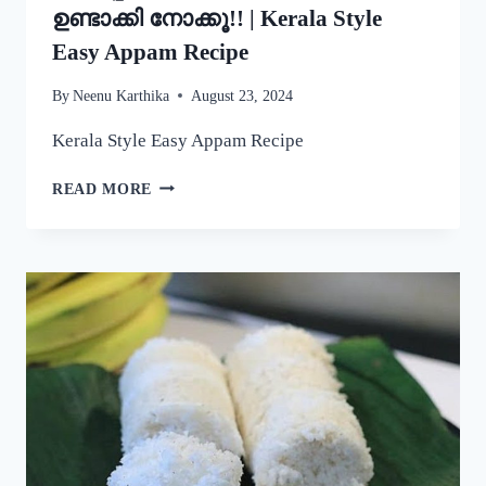
ഉണ്ടാക്കി നോക്കൂ!! | Kerala Style
Easy Appam Recipe
By
Neenu Karthika
August 23, 2024
Kerala Style Easy Appam Recipe
യീസ്റ്റ്
READ MORE
ചേർകാതെ
തന്നെ
നല്ല
പഞ്ഞിപോലെ
സോഫ്റ്റ്
ആയ
പാലപ്പം
കിട്ടാൻ
ഇതുപോലെ
ഉണ്ടാക്കി
നോക്കൂ!!
|
KERALA