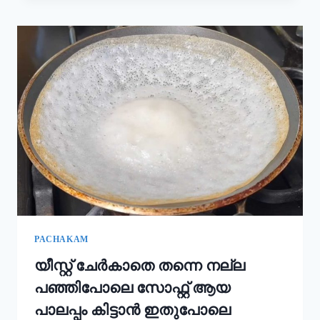
കൂടി
ചേർത്താൽ
അവിയൽ
കിടിലൻ
രുചിയാകും;
ഓണം
സദ്യ
അവിയൽ
ഇങ്ങനെ
ഉണ്ടാക്കൂ!
|
ONAM
SADHYA
SPECIAL
AVIYAL
RECIPE
PACHAKAM
യീസ്റ്റ് ചേർകാതെ തന്നെ നല്ല
പഞ്ഞിപോലെ സോഫ്റ്റ് ആയ
പാലപ്പം കിട്ടാൻ ഇതുപോലെ