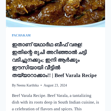
ഒരു
റാഗി
പുട്ട്!
|
SPECIAL
RAGI
PUTTU
PACHAKAM
RECIPE
ഇതാണ് യഥാർഥ ബീഫ് വരള!
ഇതിന്റെ രുചി അറിഞ്ഞാൽ ചട്ടി
വടിച്ചുനക്കും; ഇനി ആർക്കും
ഈസിയായി വീട്ടിൽ
തയ്യാറാക്കാം!! | Beef Varala Recipe
By
Neenu Karthika
August 23, 2024
Beef Varala Recipe. Beef Varala, a tantalizing
dish with its roots deep in South Indian cuisine, is
a celebration of flavors and spices. This