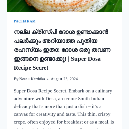
കറി
റെഡി!!
|
SIMPLE
PACHAKAM
EGG
നല്ല ക്രിസ്‌പി ദോശ ഉണ്ടാക്കാൻ
CURRY
RECIPE
പലർക്കും അറിയാത്ത പുതിയ
രഹസ്യം ഇതാ! ദോശ ഒരു തവണ
ഇങ്ങനെ ഉണ്ടാക്കൂ! | Super Dosa
Recipe Secret
By
Neenu Karthika
August 23, 2024
Super Dosa Recipe Secret. Embark on a culinary
adventure with Dosa, an iconic South Indian
delicacy that’s more than just a dish – it’s a
canvas for creativity and taste. This thin, crispy
crepe, often enjoyed for breakfast or as a meal, is