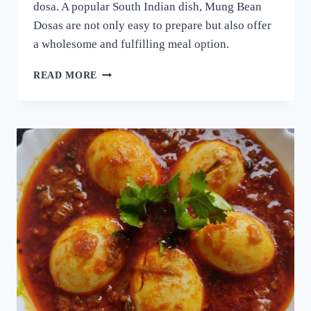
dosa. A popular South Indian dish, Mung Bean
Dosas are not only easy to prepare but also offer
a wholesome and fulfilling meal option.
ദോശക്ക്
READ MORE
ഇനി
ഉഴുന്ന്
വേണ്ട!
ചെറുപയർ
കൊണ്ട്
ഒരു
കിടിലൻ
ദോശ;
5
മിനുട്ടിൽ
നല്ല
സോഫ്റ്റ്
ദോശ
റെഡി!!
|
SPECIAL