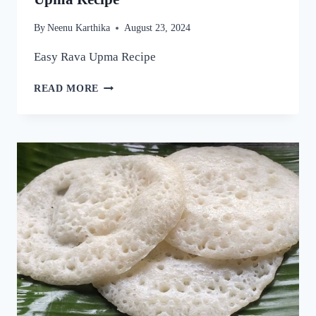
By
Neenu Karthika
August 23, 2024
Easy Rava Upma Recipe
ഒരു
READ MORE
രക്ഷയില്ല,
ഉപ്പുമാവ്
ഇതുപോലെ
ഉണ്ടാക്കിയാൽ
വീണ്ടും
വീണ്ടും
കഴിക്കാൻ
തോന്നും!
അത്രയും
രുചിയാണേ!
|
EASY
RAVA
UPMA
RECIPE