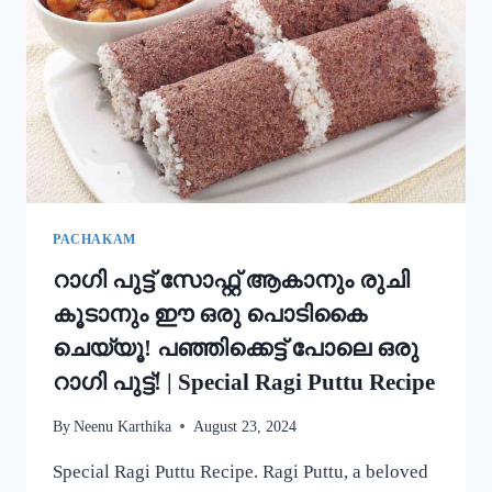
അച്ചപ്പം
എളുപ്പം
ഉണ്ടാക്കാം!
|
KERALA
TRADITIONAL
STYLE
ACHAPPAM
RECIPE
PACHAKAM
റാഗി പുട്ട് സോഫ്റ്റ് ആകാനും രുചി
കൂടാനും ഈ ഒരു പൊടികൈ
ചെയ്യൂ! പഞ്ഞിക്കെട്ട് പോലെ ഒരു
റാഗി പുട്ട്! | Special Ragi Puttu Recipe
By
Neenu Karthika
August 23, 2024
Special Ragi Puttu Recipe. Ragi Puttu, a beloved