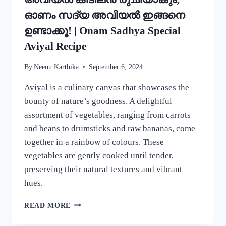
ഓണം സദ്യ അവിയൽ ഇങ്ങനെ
ഉണ്ടാക്കൂ! | Onam Sadhya Special
Aviyal Recipe
By
Neenu Karthika
September 6, 2024
Aviyal is a culinary canvas that showcases the
bounty of nature’s goodness. A delightful
assortment of vegetables, ranging from carrots
and beans to drumsticks and raw bananas, come
together in a rainbow of colours. These
vegetables are gently cooked until tender,
preserving their natural textures and vibrant
hues.
ഈ
READ MORE
ഒരു
ചേരുവ