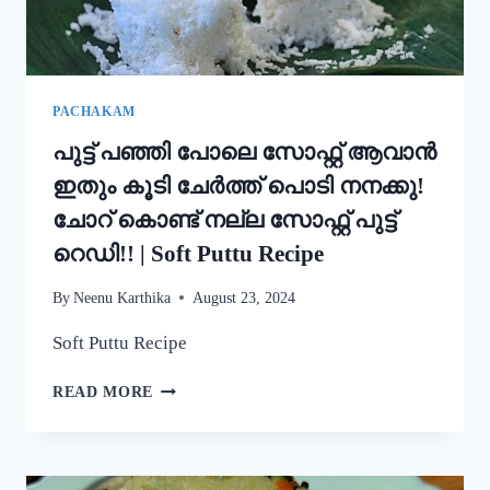
STYLE
EASY
APPAM
RECIPE
PACHAKAM
പുട്ട് പഞ്ഞി പോലെ സോഫ്റ്റ് ആവാൻ
ഇതും കൂടി ചേർത്ത് പൊടി നനക്കു!
ചോറ് കൊണ്ട് നല്ല സോഫ്റ്റ് പുട്ട്
റെഡി!! | Soft Puttu Recipe
By
Neenu Karthika
August 23, 2024
Soft Puttu Recipe
പുട്ട്
READ MORE
പഞ്ഞി
പോലെ
സോഫ്റ്റ്
ആവാൻ