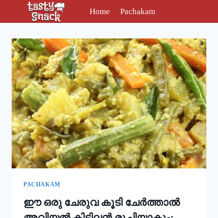
Skip
Home
Pachakam
to
content
PACHAKAM
ഈ ഒരു ചേരുവ കൂടി ചേർത്താൽ
അവിയൽ കിടിലൻ രുചിയാകും;