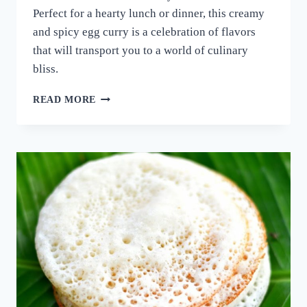
Perfect for a hearty lunch or dinner, this creamy
and spicy egg curry is a celebration of flavors
that will transport you to a world of culinary
bliss.
നാവിൽ
READ MORE
വെള്ളമൂറും
മുട്ട
കറി!
ഈ
ചേരുവ
കൂടി
ചേർത്ത്
മുട്ട
കറി
ഉണ്ടാക്കി
നോക്കൂ;
10
മിനുട്ടിൽ
മുട്ട