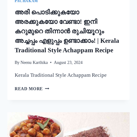
PACHAKAM
അരി പൊടിക്കുകയോ
അരക്കുകയോ വേണ്ടാ! ഇനി
കറുമുറെ തിന്നാൻ രുചിയൂറും
അച്ചപ്പം എളുപ്പം ഉണ്ടാക്കാം! | Kerala
Traditional Style Achappam Recipe
By
Neenu Karthika
August 23, 2024
Kerala Traditional Style Achappam Recipe
അരി
READ MORE
പൊടിക്കുകയോ
അരക്കുകയോ
വേണ്ടാ!
ഇനി
കറുമുറെ
തിന്നാൻ
രുചിയൂറും