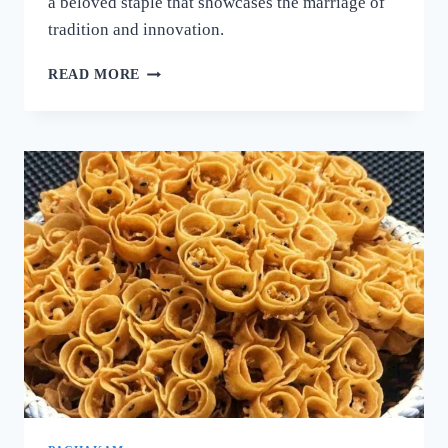
a beloved staple that showcases the marriage of
tradition and innovation.
നല്ല
READ MORE
ക്രിസ്‌പി
ദോശ
ഉണ്ടാക്കാൻ
പലർക്കും
അറിയാത്ത
പുതിയ
രഹസ്യം
ഇതാ!
ദോശ
ഒരു
തവണ
ഇങ്ങനെ
ഉണ്ടാക്കൂ!
|
SUPER
DOSA
RECIPE
SECRET