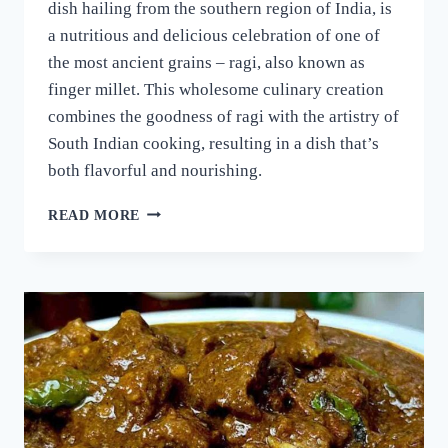
dish hailing from the southern region of India, is
a nutritious and delicious celebration of one of
the most ancient grains – ragi, also known as
finger millet. This wholesome culinary creation
combines the goodness of ragi with the artistry of
South Indian cooking, resulting in a dish that’s
both flavorful and nourishing.
റാഗി
READ MORE
പുട്ട്
സോഫ്റ്റ്
ആകാനും
രുചി
കൂടാനും
ഈ
ഒരു
പൊടികൈ
ചെയ്യൂ!
പഞ്ഞിക്കെട്ട്
പോലെ