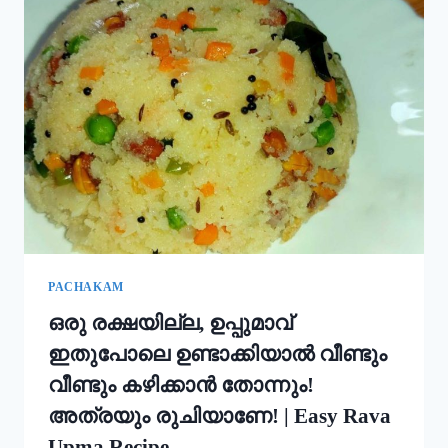
ഇതും
കൂടി
ചേർത്ത്
പൊടി
നനക്കു!
ചോറ്
കൊണ്ട്
നല്ല
സോഫ്റ്റ്
പുട്ട്
റെഡി!!
|
SOFT
PUTTU
PACHAKAM
RECIPE
ഒരു രക്ഷയില്ല, ഉപ്പുമാവ്
ഇതുപോലെ ഉണ്ടാക്കിയാൽ വീണ്ടും
വീണ്ടും കഴിക്കാൻ തോന്നും!
അത്രയും രുചിയാണേ! | Easy Rava
Upma Recipe