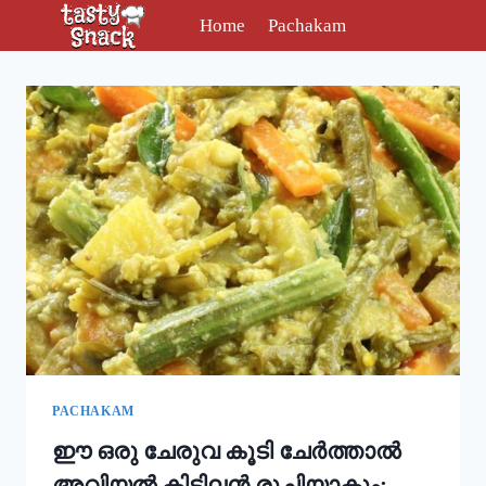
Skip
Home
Pachakam
to
content
PACHAKAM
ഈ ഒരു ചേരുവ കൂടി ചേർത്താൽ
അവിയൽ കിടിലൻ രുചിയാകും;