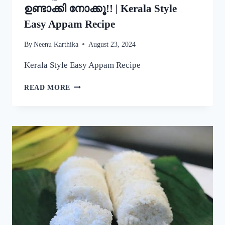
ഉണ്ടാക്കി നോക്കൂ!! | Kerala Style
Easy Appam Recipe
By
Neenu Karthika
August 23, 2024
Kerala Style Easy Appam Recipe
യീസ്റ്റ്
READ MORE
ചേർകാതെ
തന്നെ
നല്ല
പഞ്ഞിപോലെ
സോഫ്റ്റ്
ആയ
പാലപ്പം
കിട്ടാൻ
ഇതുപോലെ
ഉണ്ടാക്കി
നോക്കൂ!!
|
KERALA