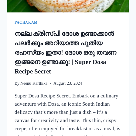
കറി
റെഡി!!
|
SIMPLE
PACHAKAM
EGG
നല്ല ക്രിസ്‌പി ദോശ ഉണ്ടാക്കാൻ
CURRY
RECIPE
പലർക്കും അറിയാത്ത പുതിയ
രഹസ്യം ഇതാ! ദോശ ഒരു തവണ
ഇങ്ങനെ ഉണ്ടാക്കൂ! | Super Dosa
Recipe Secret
By
Neenu Karthika
August 23, 2024
Super Dosa Recipe Secret. Embark on a culinary
adventure with Dosa, an iconic South Indian
delicacy that’s more than just a dish – it’s a
canvas for creativity and taste. This thin, crispy
crepe, often enjoyed for breakfast or as a meal, is