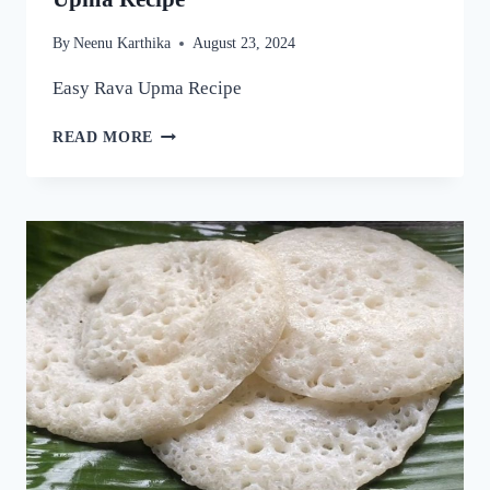
By
Neenu Karthika
August 23, 2024
Easy Rava Upma Recipe
ഒരു
READ MORE
രക്ഷയില്ല,
ഉപ്പുമാവ്
ഇതുപോലെ
ഉണ്ടാക്കിയാൽ
വീണ്ടും
വീണ്ടും
കഴിക്കാൻ
തോന്നും!
അത്രയും
രുചിയാണേ!
|
EASY
RAVA
UPMA
RECIPE