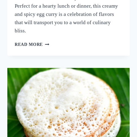
Perfect for a hearty lunch or dinner, this creamy
and spicy egg curry is a celebration of flavors
that will transport you to a world of culinary
bliss.
നാവിൽ
READ MORE
വെള്ളമൂറും
മുട്ട
കറി!
ഈ
ചേരുവ
കൂടി
ചേർത്ത്
മുട്ട
കറി
ഉണ്ടാക്കി
നോക്കൂ;
10
മിനുട്ടിൽ
മുട്ട