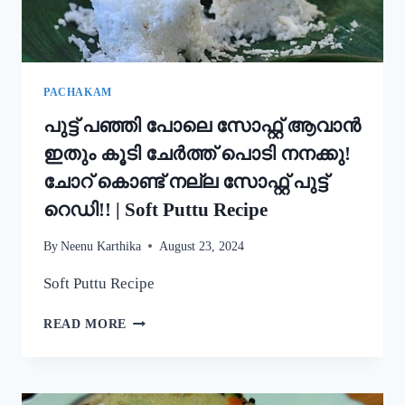
STYLE
EASY
APPAM
RECIPE
PACHAKAM
പുട്ട് പഞ്ഞി പോലെ സോഫ്റ്റ് ആവാൻ
ഇതും കൂടി ചേർത്ത് പൊടി നനക്കു!
ചോറ് കൊണ്ട് നല്ല സോഫ്റ്റ് പുട്ട്
റെഡി!! | Soft Puttu Recipe
By
Neenu Karthika
August 23, 2024
Soft Puttu Recipe
പുട്ട്
READ MORE
പഞ്ഞി
പോലെ
സോഫ്റ്റ്
ആവാൻ