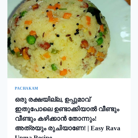
ഇതും
കൂടി
ചേർത്ത്
പൊടി
നനക്കു!
ചോറ്
കൊണ്ട്
നല്ല
സോഫ്റ്റ്
പുട്ട്
റെഡി!!
|
SOFT
PUTTU
PACHAKAM
RECIPE
ഒരു രക്ഷയില്ല, ഉപ്പുമാവ്
ഇതുപോലെ ഉണ്ടാക്കിയാൽ വീണ്ടും
വീണ്ടും കഴിക്കാൻ തോന്നും!
അത്രയും രുചിയാണേ! | Easy Rava
Upma Recipe