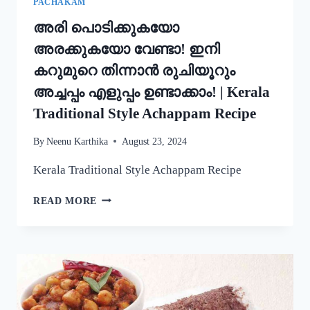
PACHAKAM
അരി പൊടിക്കുകയോ
അരക്കുകയോ വേണ്ടാ! ഇനി
കറുമുറെ തിന്നാൻ രുചിയൂറും
അച്ചപ്പം എളുപ്പം ഉണ്ടാക്കാം! | Kerala
Traditional Style Achappam Recipe
By
Neenu Karthika
August 23, 2024
Kerala Traditional Style Achappam Recipe
അരി
READ MORE
പൊടിക്കുകയോ
അരക്കുകയോ
വേണ്ടാ!
ഇനി
കറുമുറെ
തിന്നാൻ
രുചിയൂറും