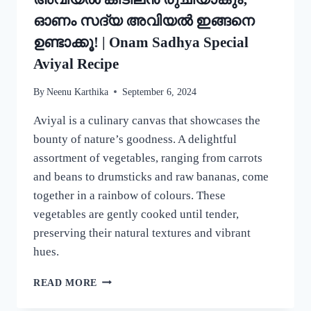
ഓണം സദ്യ അവിയൽ ഇങ്ങനെ
ഉണ്ടാക്കൂ! | Onam Sadhya Special
Aviyal Recipe
By
Neenu Karthika
September 6, 2024
Aviyal is a culinary canvas that showcases the
bounty of nature’s goodness. A delightful
assortment of vegetables, ranging from carrots
and beans to drumsticks and raw bananas, come
together in a rainbow of colours. These
vegetables are gently cooked until tender,
preserving their natural textures and vibrant
hues.
ഈ
READ MORE
ഒരു
ചേരുവ