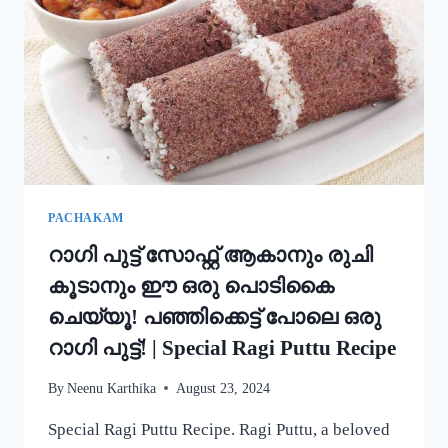
അച്ചപ്പം
എളുപ്പം
ഉണ്ടാക്കാം!
|
KERALA
TRADITIONAL
STYLE
ACHAPPAM
RECIPE
PACHAKAM
റാഗി പുട്ട് സോഫ്റ്റ് ആകാനും രുചി
കൂടാനും ഈ ഒരു പൊടികൈ
ചെയ്യൂ! പഞ്ഞിക്കെട്ട് പോലെ ഒരു
റാഗി പുട്ട്! | Special Ragi Puttu Recipe
By
Neenu Karthika
August 23, 2024
Special Ragi Puttu Recipe. Ragi Puttu, a beloved