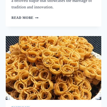
a beloved staple that showcases the marriage of
tradition and innovation.
നല്ല
READ MORE
ക്രിസ്‌പി
ദോശ
ഉണ്ടാക്കാൻ
പലർക്കും
അറിയാത്ത
പുതിയ
രഹസ്യം
ഇതാ!
ദോശ
ഒരു
തവണ
ഇങ്ങനെ
ഉണ്ടാക്കൂ!
|
SUPER
DOSA
RECIPE
SECRET