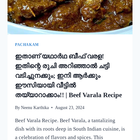
ഒരു
റാഗി
പുട്ട്!
|
SPECIAL
RAGI
PUTTU
PACHAKAM
RECIPE
ഇതാണ് യഥാർഥ ബീഫ് വരള!
ഇതിന്റെ രുചി അറിഞ്ഞാൽ ചട്ടി
വടിച്ചുനക്കും; ഇനി ആർക്കും
ഈസിയായി വീട്ടിൽ
തയ്യാറാക്കാം!! | Beef Varala Recipe
By
Neenu Karthika
August 23, 2024
Beef Varala Recipe. Beef Varala, a tantalizing
dish with its roots deep in South Indian cuisine, is
a celebration of flavors and spices. This