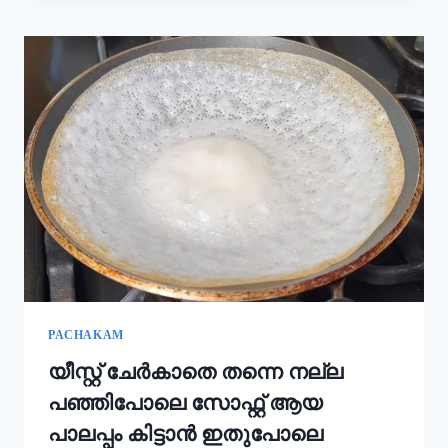
കൂടി
ചേർത്താൽ
അവിയൽ
കിടിലൻ
രുചിയാകും;
ഓണം
സദ്യ
അവിയൽ
ഇങ്ങനെ
ഉണ്ടാക്കൂ!
|
ONAM
SADHYA
SPECIAL
AVIYAL
RECIPE
PACHAKAM
യീസ്റ്റ് ചേർകാതെ തന്നെ നല്ല
പഞ്ഞിപോലെ സോഫ്റ്റ് ആയ
പാലപ്പം കിട്ടാൻ ഇതുപോലെ