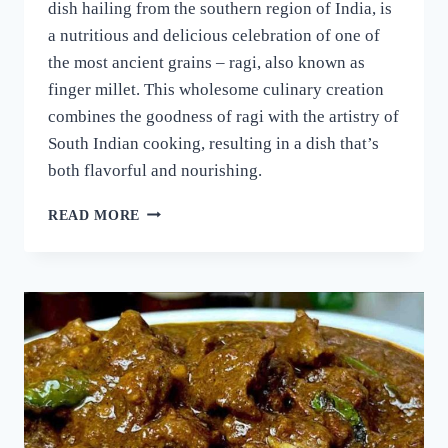
dish hailing from the southern region of India, is
a nutritious and delicious celebration of one of
the most ancient grains – ragi, also known as
finger millet. This wholesome culinary creation
combines the goodness of ragi with the artistry of
South Indian cooking, resulting in a dish that’s
both flavorful and nourishing.
റാഗി
READ MORE
പുട്ട്
സോഫ്റ്റ്
ആകാനും
രുചി
കൂടാനും
ഈ
ഒരു
പൊടികൈ
ചെയ്യൂ!
പഞ്ഞിക്കെട്ട്
പോലെ