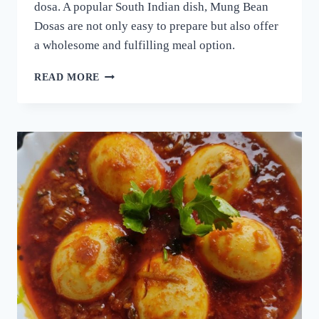
dosa. A popular South Indian dish, Mung Bean
Dosas are not only easy to prepare but also offer
a wholesome and fulfilling meal option.
ദോശക്ക്
READ MORE
ഇനി
ഉഴുന്ന്
വേണ്ട!
ചെറുപയർ
കൊണ്ട്
ഒരു
കിടിലൻ
ദോശ;
5
മിനുട്ടിൽ
നല്ല
സോഫ്റ്റ്
ദോശ
റെഡി!!
|
SPECIAL